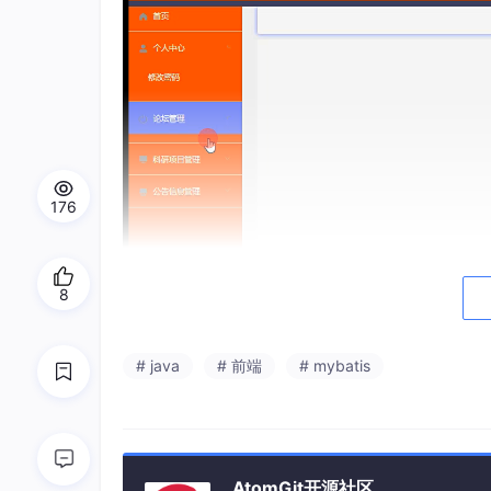
176
8
# java
# 前端
# mybatis
AtomGit开源社区