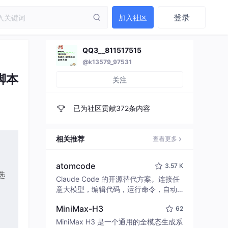
登录
加入社区
QQ3__811517515
@k13579_97531
脚本
关注
已为社区贡献372条内容
相关推荐
查看更多
atomcode
3.57 K
选
Claude Code 的开源替代方案。连接任
意大模型，编辑代码，运行命令，自动
验证 — 全自动执行。用 Rust 构建，极
MiniMax-H3
62
致性能。 ｜ An open-source alternativ
e to Claude Code. Connect any LLM,
MiniMax H3 是一个通用的全模态生成系