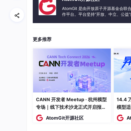
AtomGit 是由开放原子开源基金会
作平台。平台坚持“开放、中立、公益
发体验和算力服务整合在一起，为开
更多推荐
CANN 开发者 Meetup · 杭州模型
14.4
专场｜线下技术沙龙正式开启报
模型适
名！
AtomGit开源社区
A