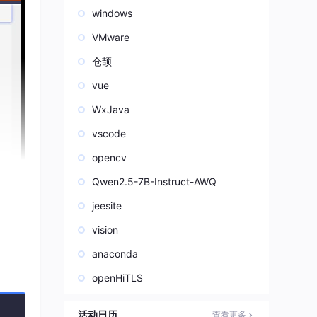
windows
VMware
仓颉
vue
WxJava
vscode
opencv
Qwen2.5-7B-Instruct-AWQ
jeesite
vision
anaconda
openHiTLS
活动日历
查看更多