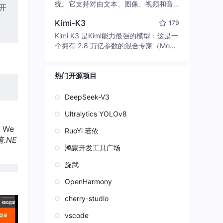
edit code, run commands, and verify
统。它支持对由文本、图像、视频和音
开
changes — autonomously. Built in Rus
频组成的多模态上下文进行统一理解，
t for speed. Get Started
Kimi-K3
179
并能生成分辨率高达 2K、时长可达 15
秒的带原生立体声音频的视频。得益于
Kimi K3 是Kimi能力最强的模型：这是一
面向任务泛化的系统设计，H3 在预训练
个拥有 2.8 万亿参数的混合专家（Mo
阶段就已具备广泛的多模态上下文理解
E）模型，具备原生视觉理解能力，并支
与生成能力，能够出色地执行复杂的多
持 100 万 token 的上下文窗口。
模态指令。
热门开源项目
DeepSeek-V3
Ultralytics YOLOv8
We
RuoYi 若依
者.NE
鸿蒙开发工具广场
旋武
OpenHarmony
cherry-studio
vscode