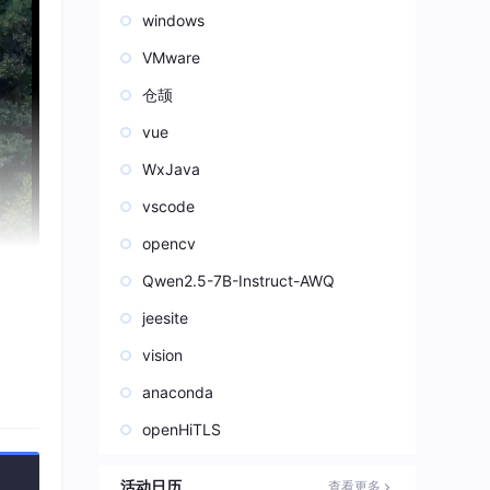
windows
VMware
仓颉
vue
WxJava
vscode
opencv
Qwen2.5-7B-Instruct-AWQ
jeesite
vision
anaconda
openHiTLS
活动日历
查看更多