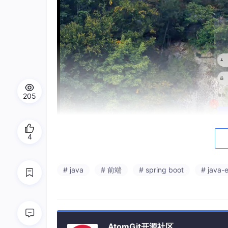
205
4
# java
# 前端
# spring boot
# java-
AtomGit开源社区