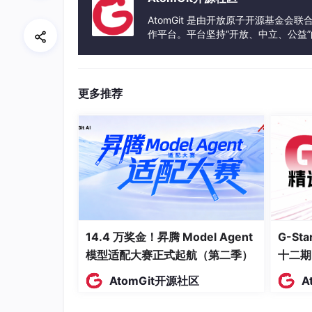
AtomGit 是由开放原子开源基金会
作平台。平台坚持“开放、中立、公益
发体验和算力服务整合在一起，为开
更多推荐
14.4 万奖金！昇腾 Model Agent
G-S
模型适配大赛正式起航（第二季）
十二期
AtomGit开源社区
A