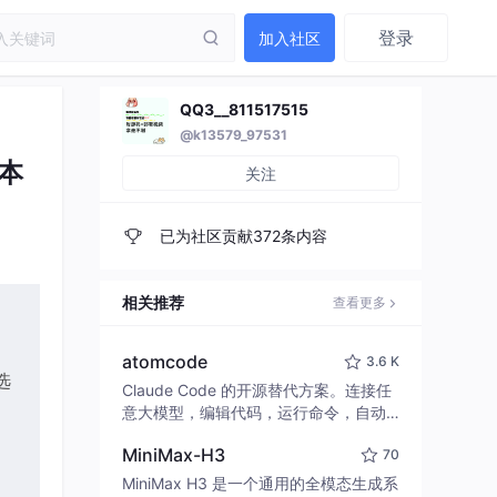
登录
加入社区
QQ3__811517515
@k13579_97531
脚本
关注
已为社区贡献372条内容
相关推荐
查看更多
atomcode
3.6 K
选
Claude Code 的开源替代方案。连接任
意大模型，编辑代码，运行命令，自动
验证 — 全自动执行。用 Rust 构建，极
MiniMax-H3
70
致性能。 ｜ An open-source alternativ
e to Claude Code. Connect any LLM,
MiniMax H3 是一个通用的全模态生成系