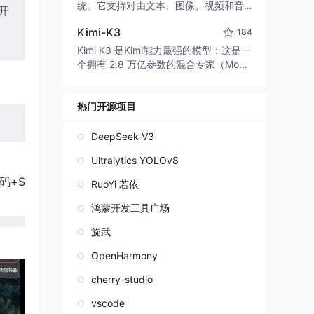
edit code, run commands, and verify
统。它支持对由文本、图像、视频和音
开
changes — autonomously. Built in Rus
频组成的多模态上下文进行统一理解，
t for speed. Get Started
Kimi-K3
184
并能生成分辨率高达 2K、时长可达 15
秒的带原生立体声音频的视频。得益于
Kimi K3 是Kimi能力最强的模型：这是一
面向任务泛化的系统设计，H3 在预训练
个拥有 2.8 万亿参数的混合专家（Mo
阶段就已具备广泛的多模态上下文理解
E）模型，具备原生视觉理解能力，并支
与生成能力，能够出色地执行复杂的多
持 100 万 token 的上下文窗口。
模态指令。
热门开源项目
DeepSeek-V3
Ultralytics YOLOv8
码+S
RuoYi 若依
鸿蒙开发工具广场
旋武
OpenHarmony
cherry-studio
vscode