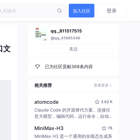
登录
加入社区
qq._811517515
@qq_41985346
口文
关注
已为社区贡献368条内容
相关推荐
查看更多
。
atomcode
3.62 K
Claude Code 的开源替代方案。连接任
意大模型，编辑代码，运行命令，自动
验证 — 全自动执行。用 Rust 构建，极
MiniMax-H3
78
致性能。 ｜ An open-source alternativ
e to Claude Code. Connect any LLM,
MiniMax H3 是一个通用的全模态生成系