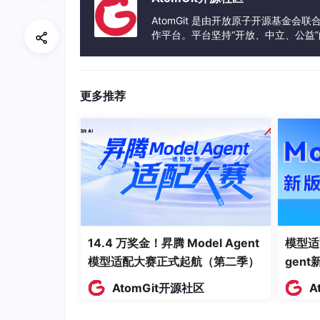
AtomGit 是由开放原子开源基金会
作平台。平台坚持“开放、中立、公益
发体验和算力服务整合在一起，为开
更多推荐
14.4 万奖金！昇腾 Model Agent
模型适
模型适配大赛正式起航（第二季）
gen
AtomGit开源社区
A