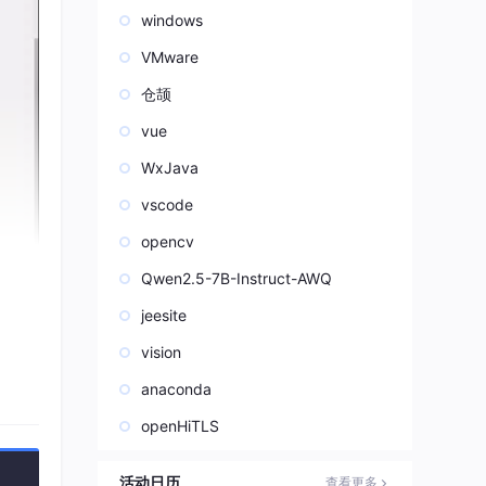
windows
VMware
仓颉
vue
WxJava
vscode
opencv
Qwen2.5-7B-Instruct-AWQ
jeesite
vision
anaconda
openHiTLS
活动日历
查看更多