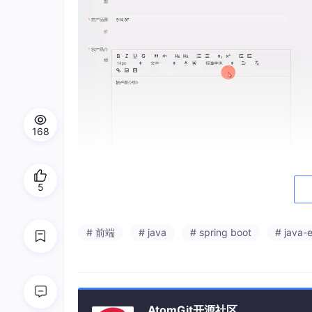
168
5
# 前端
# java
# spring boot
# java-
AtomGit开源社区