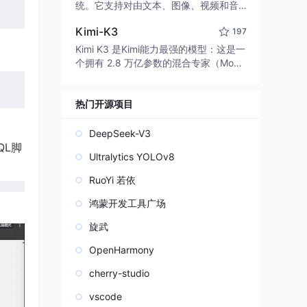
edit code, run commands, and verify
统。它支持对由文本、图像、视频和音
changes — autonomously. Built in Rus
频组成的多模态上下文进行统一理解，
t for speed. Get Started
Kimi-K3
197
并能生成分辨率高达 2K、时长可达 15
秒的带原生立体声音频的视频。得益于
Kimi K3 是Kimi能力最强的模型：这是一
面向任务泛化的系统设计，H3 在预训练
个拥有 2.8 万亿参数的混合专家（Mo
阶段就已具备广泛的多模态上下文理解
E）模型，具备原生视觉理解能力，并支
与生成能力，能够出色地执行复杂的多
持 100 万 token 的上下文窗口。
模态指令。
热门开源项目
DeepSeek-V3
QL脚
Ultralytics YOLOv8
RuoYi 若依
鸿蒙开发工具广场
旋武
OpenHarmony
cherry-studio
vscode