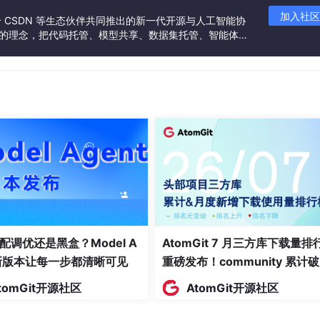
加入社区
联合 CSDN 等生态伙伴共同推出的新一代开源与人工智能协
”的理念，把代码托管、模型共享、数据集托管、智能体开
发者提供从开发、训练到部署的一站式体验。
配调优还是黑盒？Model A
AtomGit 7 月三方库下载量排
t新版本让每一步都清晰可见
重磅发布！community 累计
万断层领跑，Chromium 组件
tomGit开源社区
AtomGit开源社区
面霸榜