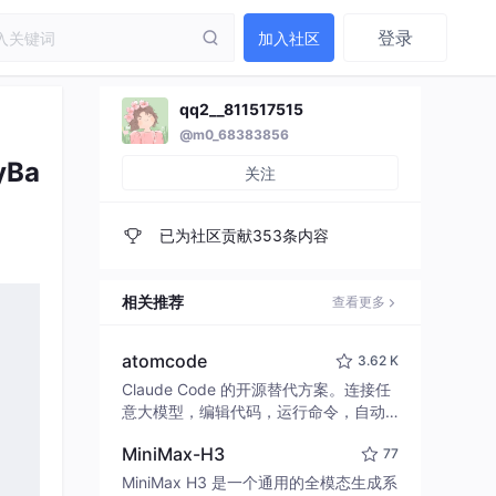
登录
加入社区
qq2__811517515
@m0_68383856
yBa
关注
已为社区贡献353条内容
相关推荐
查看更多
。
atomcode
3.62 K
Claude Code 的开源替代方案。连接任
意大模型，编辑代码，运行命令，自动
验证 — 全自动执行。用 Rust 构建，极
MiniMax-H3
77
致性能。 ｜ An open-source alternativ
e to Claude Code. Connect any LLM,
MiniMax H3 是一个通用的全模态生成系