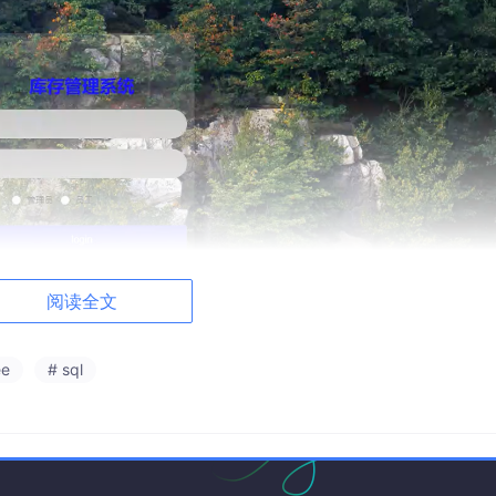
阅读全文
ee
# sql