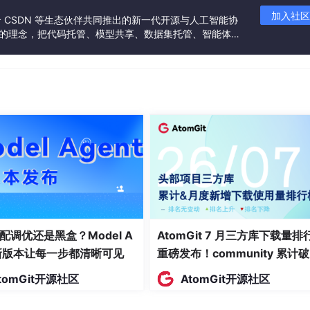
加入社区
联合 CSDN 等生态伙伴共同推出的新一代开源与人工智能协
”的理念，把代码托管、模型共享、数据集托管、智能体开
发者提供从开发、训练到部署的一站式体验。
配调优还是黑盒？Model A
AtomGit 7 月三方库下载量排
t新版本让每一步都清晰可见
重磅发布！community 累计
万断层领跑，Chromium 组件
tomGit开源社区
AtomGit开源社区
面霸榜