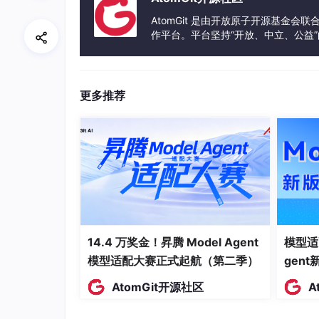
AtomGit 是由开放原子开源基金会
作平台。平台坚持“开放、中立、公益
发体验和算力服务整合在一起，为开
更多推荐
14.4 万奖金！昇腾 Model Agent
模型适
模型适配大赛正式起航（第二季）
gen
AtomGit开源社区
A