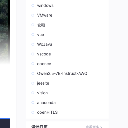
windows
VMware
仓颉
vue
WxJava
vscode
opencv
Qwen2.5-7B-Instruct-AWQ
jeesite
vision
anaconda
openHiTLS
活动日历
查看更多