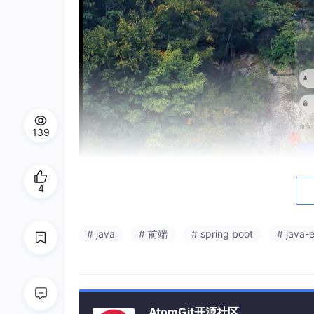
139
4
# java
# 前端
# spring boot
# java-
AtomGit开源社区