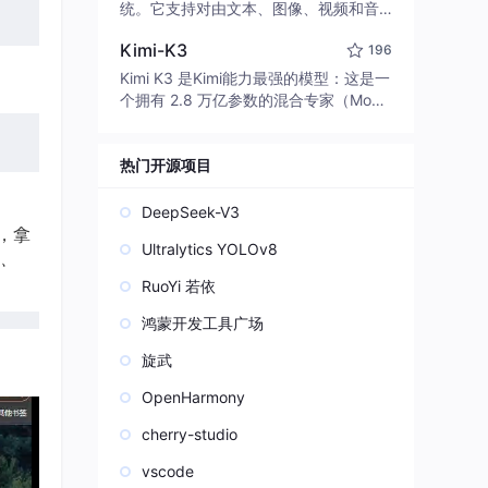
edit code, run commands, and verify
统。它支持对由文本、图像、视频和音
changes — autonomously. Built in Rus
频组成的多模态上下文进行统一理解，
t for speed. Get Started
Kimi-K3
196
并能生成分辨率高达 2K、时长可达 15
秒的带原生立体声音频的视频。得益于
Kimi K3 是Kimi能力最强的模型：这是一
面向任务泛化的系统设计，H3 在预训练
个拥有 2.8 万亿参数的混合专家（Mo
阶段就已具备广泛的多模态上下文理解
E）模型，具备原生视觉理解能力，并支
与生成能力，能够出色地执行复杂的多
持 100 万 token 的上下文窗口。
模态指令。
热门开源项目
DeepSeek-V3
】，拿
Ultralytics YOLOv8
I、
RuoYi 若依
鸿蒙开发工具广场
旋武
OpenHarmony
cherry-studio
vscode