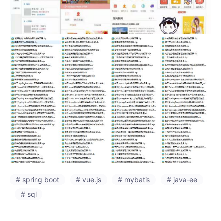
# spring boot
# vue.js
# mybatis
# java-ee
# sql