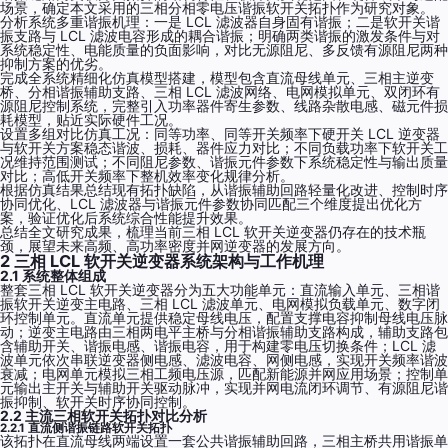
场景，确定本文采用的三相分相零电压谐振软开关拓扑作为研究对象。
分析系统多重谐振机理：一是 LCL 滤波器自身固有谐振；二是软开关谐
振支路与 LCL 滤波电容形成的耦合谐振；明确两类谐振的激发条件与对
系统稳定性、电能质量的负面影响，对比无源阻尼、多反馈有源阻尼两种
抑制方案的优劣。
完成全系统精细化仿真模型搭建，模型包含直流母线单元、三相主逆变
桥、分相谐振辅助支路、三相 LCL 滤波网络、电网模拟单元、双闭环有
源阻尼控制系统，完整引入功率器件寄生参数、线路杂散电感、磁元件损
耗模型，贴近实际硬件工况。
设置多组对比仿真工况：同等功率、同等开关频率下硬开关 LCL 逆变器
与软开关方案稳态谐波、损耗、器件应力对比；不同负载功率下软开关工
况维持范围测试；不同阻尼参数、谐振元件参数下系统稳定性与输出质量
对比；高低开关频率下整机效率变化规律分析。
根据仿真结果总结现有拓扑缺陷，从谐振辅助回路轻量化改进、控制时序
协同优化、LCL 滤波器与谐振元件参数协同匹配三个维度提出优化方
案，验证优化后系统综合性能提升效果。
总结全文研究成果，梳理当前三相 LCL 软开关逆变器仍存在的技术瓶
颈，展望未来高频、高功率密度并网逆变器的发展方向。
2 三相 LCL 软开关逆变器系统架构与工作机理
2.1 系统整体组成
整套三相 LCL 软开关逆变器分为五大功能单元：直流输入单元、三相谐
振软开关逆变主电路、三相 LCL 滤波单元、电网模拟负载单元、数字闭
环控制单元。直流单元提供稳定母线电压，配置支撑电容抑制母线电压脉
动；逆变主电路由三相两电平主桥与分相谐振辅助支路构成，辅助支路包
含辅助开关、谐振电感、谐振电容，用于构建零电压切换条件；LCL 滤
波单元依次串联逆变器侧电感、滤波电容、网侧电感，实现开关频率谐波
衰减；电网单元模拟三相工频电压源，匹配新能源并网应用场景；控制单
元输出主开关与辅助开关驱动脉冲，实现并网电流闭环调节、有源阻尼谐
振抑制、软开关时序协同控制。
2.2 主流三相软开关拓扑对比分析
2.2.1 直流侧谐振链路软开关拓扑
该拓扑在直流母线两端设置一套公共谐振辅助回路，三相主桥共用谐振单