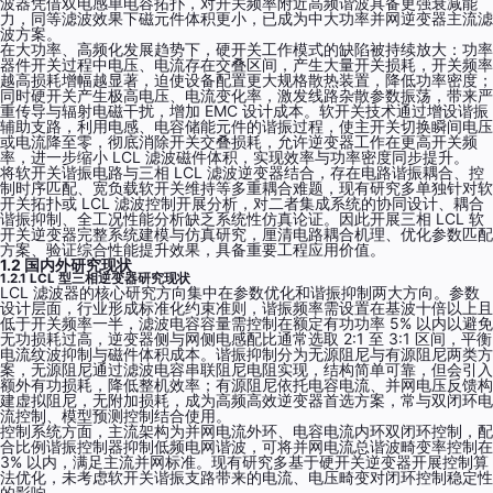
波器凭借双电感单电容拓扑，对开关频率附近高频谐波具备更强衰减能
力，同等滤波效果下磁元件体积更小，已成为中大功率并网逆变器主流滤
波方案。
在大功率、高频化发展趋势下，硬开关工作模式的缺陷被持续放大：功率
器件开关过程中电压、电流存在交叠区间，产生大量开关损耗，开关频率
越高损耗增幅越显著，迫使设备配置更大规格散热装置，降低功率密度；
同时硬开关产生极高电压、电流变化率，激发线路杂散参数振荡，带来严
重传导与辐射电磁干扰，增加 EMC 设计成本。软开关技术通过增设谐振
辅助支路，利用电感、电容储能元件的谐振过程，使主开关切换瞬间电压
或电流降至零，彻底消除开关交叠损耗，允许逆变器工作在更高开关频
率，进一步缩小 LCL 滤波磁件体积，实现效率与功率密度同步提升。
将软开关谐振电路与三相 LCL 滤波逆变器结合，存在电路谐振耦合、控
制时序匹配、宽负载软开关维持等多重耦合难题，现有研究多单独针对软
开关拓扑或 LCL 滤波控制开展分析，对二者集成系统的协同设计、耦合
谐振抑制、全工况性能分析缺乏系统性仿真论证。因此开展三相 LCL 软
开关逆变器完整系统建模与仿真研究，厘清电路耦合机理、优化参数匹配
方案、验证综合性能提升效果，具备重要工程应用价值。
1.2 国内外研究现状
1.2.1 LCL 型三相逆变器研究现状
LCL 滤波器的核心研究方向集中在参数优化和谐振抑制两大方向。参数
设计层面，行业形成标准化约束准则，谐振频率需设置在基波十倍以上且
低于开关频率一半，滤波电容容量需控制在额定有功功率 5% 以内以避免
无功损耗过高，逆变器侧与网侧电感配比通常选取 2:1 至 3:1 区间，平衡
电流纹波抑制与磁件体积成本。谐振抑制分为无源阻尼与有源阻尼两类方
案，无源阻尼通过滤波电容串联阻尼电阻实现，结构简单可靠，但会引入
额外有功损耗，降低整机效率；有源阻尼依托电容电流、并网电压反馈构
建虚拟阻尼，无附加损耗，成为高频高效逆变器首选方案，常与双闭环电
流控制、模型预测控制结合使用。
控制系统方面，主流架构为并网电流外环、电容电流内环双闭环控制，配
合比例谐振控制器抑制低频电网谐波，可将并网电流总谐波畸变率控制在
3% 以内，满足主流并网标准。现有研究多基于硬开关逆变器开展控制算
法优化，未考虑软开关谐振支路带来的电流、电压畸变对闭环控制稳定性
的影响。