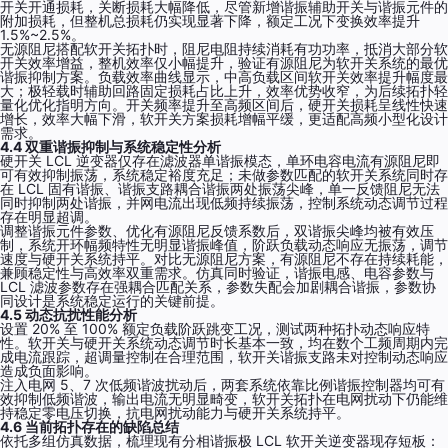
开关开通损耗，关断损耗大幅降低，尽管新增谐振辅助开关与谐振元件的
附加损耗，但整机总损耗仍实现显著下降，额定工况下变换效率提升
1.5%~2.5%。
无源阻尼搭配软开关拓扑时，阻尼电阻持续消耗有功功率，抵消大部分软
开关效率增益，整机效率仅小幅提升，验证有源阻尼为软开关系统的最优
谐振抑制方案。负载效率曲线显示，中高负载区间软开关效率提升幅度最
大；极轻载时辅助回路固定损耗占比上升，效率优势收窄，为后续拓扑轻
量化优化指明方向。开关频率提升至高频区间后，硬开关损耗呈线性快速
增长，效率大幅下滑，软开关方案损耗增幅平缓，更适配高频小型化设计
需求。
4.4 双重谐振抑制与系统稳定性分析
硬开关 LCL 逆变器仅存在滤波器单谐振模态，单环电容电流有源阻尼即
可有效抑制振荡，系统稳定裕度充足；未做参数匹配的软开关系统同时存
在 LCL 固有谐振、谐振支路耦合谐振两处振荡尖峰，单一反馈阻尼无法
同时抑制两处谐振，并网电流出现低频持续振荡，控制系统动态调节过程
存在明显超调。
调整谐振元件参数、优化有源阻尼反馈系数后，双谐振尖峰均被有效压
制，系统开环幅频特性无明显谐振峰值，阶跃负载动态响应无振荡，调节
速度与硬开关系统持平。对比无源阻尼方案，有源阻尼不存在持续耗能，
兼顾稳定性与高效率双重需求。仿真同时验证，谐振电感、电容参数与
LCL 滤波参数存在强耦合匹配关系，参数失配会加剧耦合谐振，参数协
同设计是系统稳定运行的关键前提。
4.5 动态抗扰性能分析
设置 20% 至 100% 额定负载阶跃跳变工况，测试两种拓扑动态响应特
性。软开关与硬开关系统动态调节时长基本一致，均在数个工频周期内完
成电流跟踪，超调量控制在合理范围，软开关谐振支路未对控制动态响应
造成负面影响。
注入电网 5、7 次低频谐波扰动后，两套系统依靠比例谐振控制器均可有
效抑制低频谐波，输出电流无明显畸变，软开关拓扑在电网扰动下仍能维
持稳定零电压切换，抗电网扰动能力与硬开关系统持平。
4.6 当前拓扑存在的缺陷总结
依托多组仿真数据，梳理现有分相谐振极 LCL 软开关逆变器现存短板：