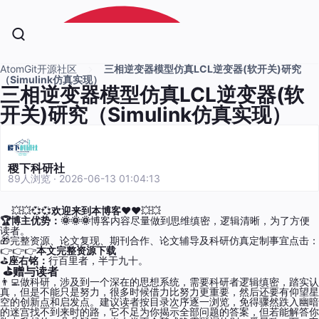
AtomGit开源社区
三相逆变器模型仿真LCL逆变器(软开关)研究
（Simulink仿真实现）
三相逆变器模型仿真LCL逆变器(软
开关)研究（Simulink仿真实现）
稷下科研社
89人浏览 · 2026-06-13 01:04:13
💥💥💞💞
欢迎来到本博客
❤️❤️💥💥
AtomG
🏆博主优势：
🌞🌞🌞
博客内容尽量做到思维缜密，逻辑清晰，为了方便
读者。
🎁完整资源、论文复现、期刊合作、论文辅导及科研仿真定制事宜点击：
👉👉👉
本文完整资源下载
⛳️
座右铭：
行百里者，半于九十。
⛳️赠与读者
👨‍💻做科研，涉及到一个深在的思想系统，需要科研者逻辑缜密，踏实认
真，但是不能只是努力，很多时候借力比努力更重要，然后还要有仰望星
空的创新点和启发点。建议读者按目录次序逐一浏览，免得骤然跌入幽暗
的迷宫找不到来时的路，它不足为你揭示全部问题的答案，但若能解答你