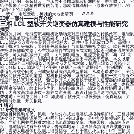
胸中升起的一朵朵疑云，也未尝不会酿成晚霞斑斓的别一番景致，万一它
给你带来了一场精神世界的苦雨，那就借机洗刷一下原来存放在那儿的
“躺平”上的尘埃吧。
或许，雨过云收，神驰的天地更清朗.......🔎🔎🔎
💥第一部分——内容介绍
三相 LCL 型软开关逆变器仿真建模与性能研究
摘要
新能源并网、储能变流与电机驱动场景对三相逆变器的转换效率、电能质
量与电磁兼容性能提出更高要求。传统两电平硬开关三相逆变器搭配
LCL 滤波器方案存在高频开关损耗大、器件电压电流应力剧烈、高频电
磁干扰突出等短板，限制开关频率提升与整机功率密度优化。软开关技术
依托谐振辅助支路，令主功率器件在零电压或零电流状态完成开通与关断
动作，可大幅削减开关损耗，同时抑制电压、电流变化速率，与 LCL 高
阶滤波结构结合后，能够同步实现低谐波输出与高效率变换。本文以带
LCL 滤波的三相谐振软开关逆变器为研究对象，梳理主流软开关拓扑架
构，分析 LCL 滤波器与软开关电路耦合带来的谐振耦合、控制适配、负
载适配等核心问题，完成完整系统仿真模型搭建，从稳态谐波特性、全负
载区间软开关实现范围、整机损耗分布、系统稳定性、电磁干扰抑制五个
维度开展仿真对比测试，验证软开关方案相较于硬开关逆变器的综合性能
优势，同时分析现有拓扑存在的辅助回路损耗、轻载软开关失效、参数匹
配困难等缺陷，给出拓扑优化、控制策略改进与滤波器参数协同设计思
路，为高效高功率密度三相并网逆变器工程设计提供理论与仿真支撑。
关键词
：三相逆变器；LCL 滤波器；软开关；谐振变换；仿真建模；并
网电能质量；开关损耗
1 绪论
1.1 研究背景与意义
双碳目标推动光伏、风电、储能分布式发电装机规模持续扩张，三相并网
逆变器作为新能源单元与电网的核心接口设备，是电能变换领域的核心装
备。当前电网并网标准对输出电流谐波畸变率、功率因数、动态响应速
度、电磁辐射均有严格约束，传统单电感 L 滤波器高频谐波衰减能力有
限，需增大电感体积以满足谐波指标，不利于整机小型化；LCL 三阶滤