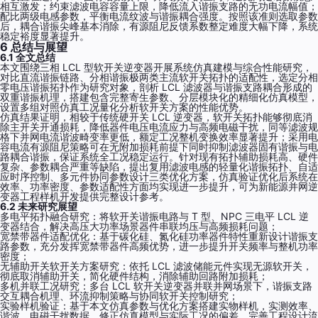
相互激发；约束滤波电容容量上限，降低流入谐振支路的无功电流幅值；
配比两级电感参数，平衡电流纹波与谐振耦合强度。按照该准则选取参数
后，耦合谐振尖峰基本消除，有源阻尼反馈系数整定难度大幅下降，系统
稳定裕度显著提升。
6 总结与展望
6.1 全文总结
本文围绕三相 LCL 型软开关逆变器开展系统仿真建模与综合性能研究，
对比直流谐振链路、分相谐振极两类主流软开关拓扑的适配性，选定分相
零电压谐振拓扑作为研究对象，剖析 LCL 滤波器与谐振支路耦合形成的
双重谐振机理，搭建包含完整寄生参数、分层模块化的精细化仿真模型，
设置多组对照仿真工况量化分析软开关方案的性能优势。
仿真结果证明，相较于传统硬开关 LCL 逆变器，软开关拓扑能够彻底消
除主开关开通损耗，降低器件电压电流应力与高频电磁干扰，同等滤波规
格下并网电流谐波畸变率更低，额定工况整机变换效率显著提升；采用电
容电流有源阻尼策略可在无附加损耗前提下同时抑制滤波器固有谐振与电
路耦合谐振，保证系统全工况稳定运行。针对现有拓扑辅助损耗高、硬件
复杂、参数耦合严重等缺陷，提出复用滤波电感的轻量化谐振拓扑、自适
应时序控制、多元件协同参数设计三类优化方案，仿真验证优化后系统在
效率、功率密度、参数适配性方面均实现进一步提升，可为新能源并网逆
变器工程样机开发提供完整设计参考。
6.2 未来研究展望
多电平拓扑融合研究：将软开关谐振电路与 T 型、NPC 三电平 LCL 逆
变器结合，解决高压大功率场景器件串联均压与高频损耗问题；
宽禁带器件适配优化：基于碳化硅、氮化硅功率器件特性重新设计谐振支
路参数，充分发挥宽禁带器件高频优势，进一步提升开关频率与整机功率
密度；
无辅助开关软开关方案研究：依托 LCL 滤波储能元件实现无源软开关，
彻底取消辅助开关，简化硬件结构，消除辅助回路附加损耗；
多机并联工况研究：多台 LCL 软开关逆变器并联并网场景下，谐振支路
交互耦合机理、环流抑制策略与协同软开关控制研究；
实验样机验证：基于本文仿真参数与优化方案搭建实物样机，实测效率、
谐波、电磁干扰数据，修正仿真模型与实际工况的偏差，完善工程设计流