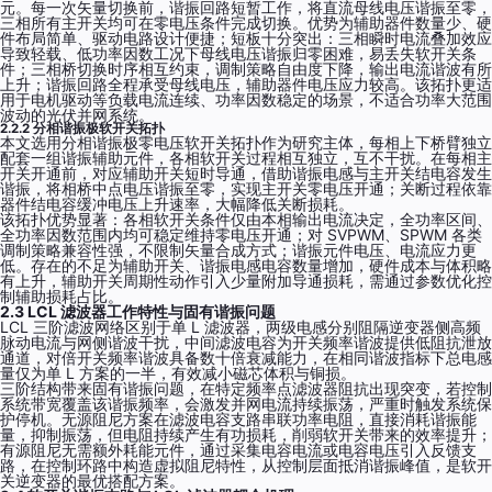
元。每一次矢量切换前，谐振回路短暂工作，将直流母线电压谐振至零，
三相所有主开关均可在零电压条件完成切换。优势为辅助器件数量少、硬
件布局简单、驱动电路设计便捷；短板十分突出：三相瞬时电流叠加效应
导致轻载、低功率因数工况下母线电压谐振归零困难，易丢失软开关条
件；三相桥切换时序相互约束，调制策略自由度下降，输出电流谐波有所
上升；谐振回路全程承受母线电压，辅助器件电压应力较高。该拓扑更适
用于电机驱动等负载电流连续、功率因数稳定的场景，不适合功率大范围
波动的光伏并网系统。
2.2.2 分相谐振极软开关拓扑
本文选用分相谐振极零电压软开关拓扑作为研究主体，每相上下桥臂独立
配套一组谐振辅助元件，各相软开关过程相互独立，互不干扰。在每相主
开关开通前，对应辅助开关短时导通，借助谐振电感与主开关结电容发生
谐振，将相桥中点电压谐振至零，实现主开关零电压开通；关断过程依靠
器件结电容缓冲电压上升速率，大幅降低关断损耗。
该拓扑优势显著：各相软开关条件仅由本相输出电流决定，全功率区间、
全功率因数范围内均可稳定维持零电压开通；对 SVPWM、SPWM 各类
调制策略兼容性强，不限制矢量合成方式；谐振元件电压、电流应力更
低。存在的不足为辅助开关、谐振电感电容数量增加，硬件成本与体积略
有上升，辅助开关周期性动作引入少量附加导通损耗，需通过参数优化控
制辅助损耗占比。
2.3 LCL 滤波器工作特性与固有谐振问题
LCL 三阶滤波网络区别于单 L 滤波器，两级电感分别阻隔逆变器侧高频
脉动电流与网侧谐波干扰，中间滤波电容为开关频率谐波提供低阻抗泄放
通道，对倍开关频率谐波具备数十倍衰减能力，在相同谐波指标下总电感
量仅为单 L 方案的一半，有效减小磁芯体积与铜损。
三阶结构带来固有谐振问题，在特定频率点滤波器阻抗出现突变，若控制
系统带宽覆盖该谐振频率，会激发并网电流持续振荡，严重时触发系统保
护停机。无源阻尼方案在滤波电容支路串联功率电阻，直接消耗谐振能
量，抑制振荡，但电阻持续产生有功损耗，削弱软开关带来的效率提升；
有源阻尼无需额外耗能元件，通过采集电容电流或电容电压引入反馈支
路，在控制环路中构造虚拟阻尼特性，从控制层面抵消谐振峰值，是软开
关逆变器的最优搭配方案。