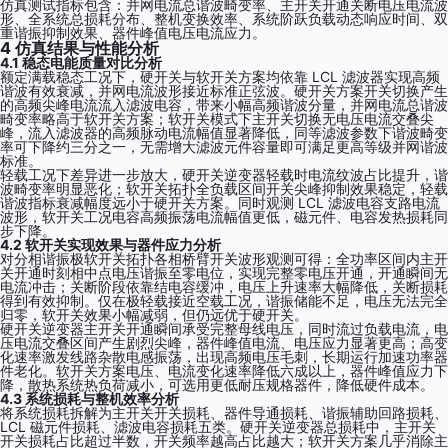
仿真测试指标包含：并网电流总谐波畸变率、主开关开通关断电压电流波
形、全系统总损耗分布、整机变换效率、系统阶跃负载动态响应时间、双
重谐振抑制效果、器件峰值电压电流应力。
4 仿真结果与性能分析
4.1 稳态电能质量对比分析
额定满载稳态工况下，硬开关与软开关方案均依靠 LCL 滤波器实现高频
谐波有效衰减，并网电流波形接近标准正弦波。硬开关方案开关切换产生
的高频尖峰电流流入滤波电容，带来小幅高频谐波分量，并网电流总谐波
畸变率略高于软开关方案；软开关模式下主开关切换无电压电流交叠尖
峰，流入滤波器的高频脉动电流幅值显著降低，同等滤波参数下谐波畸变
率可下降约三分之一，无需增大滤波元件容量即可满足更高等级并网谐波
标准。
轻载工况下差异进一步放大，硬开关逆变器轻载时电流纹波占比提升，谐
波畸变率明显恶化；软开关拓扑全负载区间开关尖峰抑制效果稳定，轻载
谐波指标衰减幅度远小于硬开关方案。同时观测 LCL 滤波电容支路电流
波形，软开关工况电容高频振荡电流幅值更低，磁元件、电容发热损耗同
步下降。
4.2 软开关实现效果与器件应力分析
对分相谐振极软开关拓扑各相桥臂开关波形观测可得：全功率区间内主开
关开通时刻相中点电压谐振至零电位，实现完整零电压开通，开通瞬间无
电流冲击；关断阶段依靠结电容缓冲，电压上升速率大幅降低，关断损耗
得到有效抑制。仅在极轻载接近空载工况，谐振储能不足，电压无法完全
归零，软开关效果小幅减弱，但仍远优于硬开关。
硬开关逆变器主开关开通瞬间承受完整母线电压，同时流过负载电流，电
压电流交叠区间产生剧烈尖峰，器件峰值电流、电压应力显著更高；高变
化速率激发线路杂散电感振荡，出现高频电压毛刺，长期运行加速功率器
件老化。软开关方案电压、电流变化速率降低六成以上，器件峰值应力下
降，散热系统热负荷减小，可选用更低耐压规格器件，降低硬件成本。
4.3 系统损耗与整机效率分析
将系统损耗拆解为主开关开关损耗、器件导通损耗、谐振辅助回路损耗、
LCL 磁元件损耗、滤波电容损耗五类。硬开关逆变器总损耗中，主开关
开关损耗占比超过半数，开关频率越高占比越大；软开关方案几乎消除主