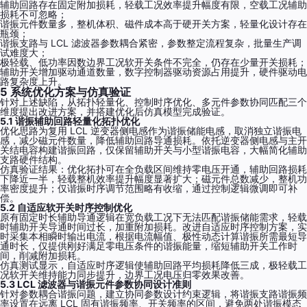
辅助回路存在固定附加损耗，轻载工况效率提升幅度有限，空载工况辅助
损耗不可忽略；
谐振元件数量多，整机体积、磁件成本高于硬开关方案，轻量化设计存在
瓶颈；
谐振支路与 LCL 滤波器参数耦合紧密，参数整定流程复杂，批量生产调
试难度大；
极轻载、低功率因数边界工况软开关条件不完全，仍存在少量开关损耗；
辅助开关增加驱动通道数量，数字控制器驱动资源占用提升，硬件驱动电
路复杂度上升。
5 系统优化方案与仿真验证
针对上述缺陷，从拓扑轻量化、控制时序优化、多元件参数协同匹配三个
维度提出改进方案，并搭建优化后仿真模型完成验证。
5.1 谐振辅助回路轻量化拓扑优化
优化思路为复用 LCL 逆变器侧电感作为谐振储能电感，取消独立谐振电
感，减少磁元件数量，降低辅助回路导通损耗。依托逆变器侧电感与主开
关结电容构建谐振回路，仅保留辅助开关与小型谐振电容，大幅简化辅助
支路硬件结构。
仿真验证结果：优化拓扑可在全负载区间维持零电压开通，辅助回路损耗
下降近一半，轻载整机效率提升幅度显著扩大；磁元件总数减少，整机功
率密度提升；仅谐振时序调节范围略有收缩，通过控制逻辑微调即可补
偿。
5.2 自适应软开关时序控制优化
原有固定时长辅助导通逻辑在宽负载工况下无法匹配谐振储能需求，轻载
时辅助开关导通时间过长，加重附加损耗。改进自适应时序控制方案，实
时采集本相瞬时输出电流，根据电流幅值、极性动态计算谐振所需最短导
通时长，仅提供刚好满足零电压条件的谐振能量，缩短辅助开关工作时
间，削减附加损耗。
仿真测试显示，自适应时序逻辑使辅助回路平均损耗降低三成，极轻载工
况软开关维持能力同步提升，边界工况电压归零效果改善。
5.3 LCL 滤波器与谐振元件参数协同设计准则
针对参数耦合谐振问题，建立协同参数设计约束逻辑，将谐振支路谐振频
率设置在远离 LCL 固有谐振频率、开关频率的区间，避免两处谐振模态