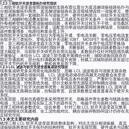
1.2.2 三相软开关逆变器拓扑研究现状
三相软开关逆变器按照谐振辅助支路布置位置分为直流侧谐振链路拓扑与
分相谐振极拓扑两类。直流侧谐振链路在直流母线增设统一谐振单元，整
套三相桥共用一套辅助开关与谐振元件，硬件结构简洁，但软开关实现范
围受三相瞬时电流叠加影响，轻载工况易丢失软开关条件；分相谐振极拓
扑每相桥臂独立配置谐振辅助回路，各相软开关过程互不干扰，全负载区
间均可稳定实现零电压开通，适配宽功率波动的新能源并网场景，但辅助
器件数量增多，电路结构复杂度上升。
按照软开关实现条件可划分为零电压开通、零电流关断、零电压零电流复
合软开关三类拓扑。零电压软开关适配 IGBT、MOSFET 等电压型功率器
件，是三相电压源逆变器主流方案；零电流软开关多用于电流型变换场
景；复合软开关拓扑可同时消除开通、关断损耗，但谐振回路参数设计难
度大幅提升。当前软开关研究存在突出短板：多数拓扑仅针对纯阻感负载
开展验证，未结合 LCL 滤波三阶负载开展耦合分析；辅助谐振回路存在
固定导通损耗，部分拓扑满载效率提升有限，轻载工况辅助损耗甚至超过
软开关节约的开关损耗，整机效率反而下降。
1.2.3 LCL 滤波与软开关逆变器集成研究现状
现有集成研究多采用简化电路模型，忽略 LCL 滤波电容与谐振支路杂散
参数引发的耦合谐振问题。LCL 滤波电容储存的高频无功能量会改变谐
振支路电流变化规律，干扰主开关零电压条件的建立，严重时引发输出电
流低频振荡、控制系统失稳。部分文献采用无源阻尼抑制耦合谐振，但阻
尼电阻抵消了软开关的效率优势；有源阻尼策略需同时兼顾 LCL 固有谐
振与谐振支路耦合谐振，控制器带宽、反馈系数整定难度显著高于硬开关
系统。
仿真层面，现有仿真模型多采用理想开关、忽略器件寄生参数与线路杂散
电感，无法精准复现实际工况下的器件应力、电磁干扰与损耗分布，难以
支撑工程样机参数优化。综合来看，针对三相 LCL 软开关逆变器完整系
统的精细化仿真建模、全工况性能对比、耦合谐振抑制协同设计仍存在充
足研究空间。
1.3 本文主要研究内容
梳理三相 LCL 软开关逆变器系统整体架构，对比主流分相谐振极、直流
谐振链路两类软开关拓扑的结构特性、软开关实现范围、硬件成本与适配