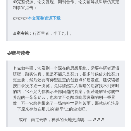
🎁完整资源、论文复现、期刊合作、论文辅导及科研仿真定
制事宜点击：
👉👉👉
本文完整资源下载
⛳️
座右铭：
行百里者，半于九十。
⛳️赠与读者
👨‍💻做科研，涉及到一个深在的思想系统，需要科研者逻辑
缜密，踏实认真，但是不能只是努力，很多时候借力比努力
更重要，然后还要有仰望星空的创新点和启发点。建议读者
按目录次序逐一浏览，免得骤然跌入幽暗的迷宫找不到来时
的路，它不足为你揭示全部问题的答案，但若能解答你胸中
升起的一朵朵疑云，也未尝不会酿成晚霞斑斓的别一番景
致，万一它给你带来了一场精神世界的苦雨，那就借机洗刷
一下原来存放在那儿的“躺平”上的尘埃吧。
或许，雨过云收，神驰的天地更清朗.......🔎🔎🔎