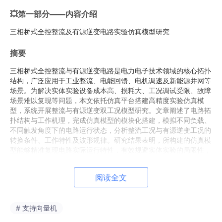
💥第一部分——内容介绍
三相桥式全控整流及有源逆变电路实验仿真模型研究
摘要
三相桥式全控整流与有源逆变电路是电力电子技术领域的核心拓扑
结构，广泛应用于工业整流、电能回馈、电机调速及新能源并网等
场景。为解决实体实验设备成本高、损耗大、工况调试受限、故障
场景难以复现等问题，本文依托仿真平台搭建高精度实验仿真模
型，系统开展整流与有源逆变双工况模型研究。文章阐述了电路拓
扑结构与工作机理，完成仿真模型的模块化搭建，模拟不同负载、
不同触发角度下的电路运行状态，分析整流工况与有源逆变工况的
转换条件、工作特性及波形规律。研究结果表明，所构建的仿真模
型能够精准复现电路实际运行特性，有效规避实体实验的局限性，
可为电力电子电路原理分析、工况调试及工程应用优化提供可靠的
仿真依据，同时为相关实验教学与工程研发提供高效的技术支撑。
阅读全文
关键词
：三相桥式全控整流；有源逆变；仿真模型；电力电子；工
况特性
# 支持向量机
一、引言