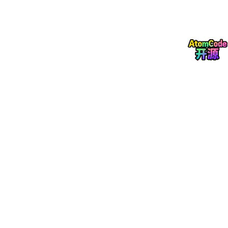
验证、实验优化及工程应用提供参考。
二、电路总体工作原理
2.1 三相桥式全控整流电路工作原理
三相桥式全控整流电路是三相可控整流系统的核心结构，由六组可
控电力电子器件构成完整的桥式拓扑，能够对三相交流输入电压进
行全控整流调节。相较于半控整流电路，全控结构可实现输出直流
电压的连续可调，控制灵活性与工况适配性更强。电路工作过程
中，通过精准控制各可控器件的触发导通时刻，改变触发延迟角，
即可调节整流输出的直流电压幅值，适配不同直流负载的供电需
求。
根据负载特性的不同，电路运行状态存在明显差异，主要分为电阻
负载与阻感性负载两种工况。电阻负载下，电路电流与电压变化趋
势同步，器件导通状态随交流电压相位周期性切换；阻感性负载
下，电感具备储能续流作用，能够维持负载电流连续稳定，有效抑
制电流脉动，让整流输出工况更加平稳，也是工业工程中最常见的
负载形式。整个整流过程实现了交流电到直流电的单向能量转换，
满足直流供电设备的运行需求。