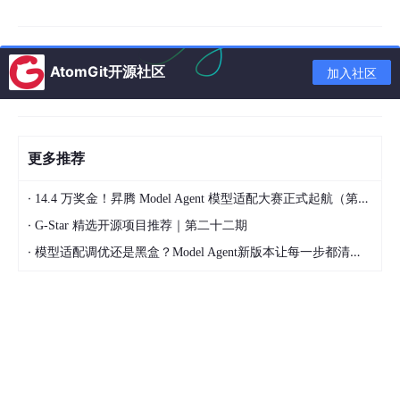
随着电力电子技术向高效化、智能化、双向能量流动方向快速发
展，电能的交直流双向变换技术成为工业电气领域的研究重点。三
相桥式全控电路作为经典的双向变流拓扑，既可工作在整流状态，
AtomGit开源社区
加入社区
将三相交流电转换为直流电，为直流负载供电；也可满足特定工况
条件后切换为有源逆变状态，将直流电能回馈至交流电网，实现电
能的双向高效利用，在轨道交通制动能量回馈、光伏风电并网、直
流电机四象限调速、高压直流输电等领域具备不可替代的应用价
值。
更多推荐
在传统教学与工程实验中，三相桥式全控变流电路的研究多依赖实
·
14.4 万奖金！昇腾 Model Agent 模型适配大赛正式起航（第二季）
体实验平台。但实体设备存在诸多短板：电力电子器件长期工作易
产生老化损耗，实验维护成本较高；高压、大电流及极端触发角工
·
G-Star 精选开源项目推荐｜第二十二期
况存在安全隐患；部分临界工况、故障工况难以通过实体设备调试
·
模型适配调优还是黑盒？Model Agent新版本让每一步都清晰可见
复现，且实验数据采集、波形观测精度有限，无法系统量化分析电
路动态特性。
仿真建模技术的发展有效弥补了实体实验的不足，通过数字化建模
可精准还原电路拓扑、器件特性及控制逻辑，灵活调节实验参数，
全方位模拟各类正常与临界工况，具备低成本、零损耗、可重复性
强、数据可视化程度高的优势。基于此，本文开展三相桥式全控整
流及有源逆变电路实验仿真模型专项研究，构建标准化、高精度的
仿真模型，探究双工况下的电路运行规律与转换机制，为电路理论