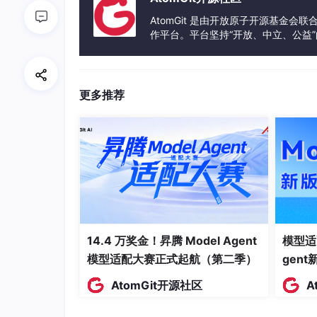
AtomGit 是由开放原子开源基金会
作平台。平台坚持“开放、中立、公益
发体验和算力服务整合在一起，为开
更多推荐
14.4 万奖金！昇腾 Model Agent
模型适
模型适配大赛正式起航（第二季）
gen
AtomGit开源社区
A