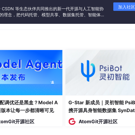
加入社区
联合 CSDN 等生态伙伴共同推出的新一代开源与人工智能协
”的理念，把代码托管、模型共享、数据集托管、智能体开
发者提供从开发、训练到部署的一站式体验。
配调优还是黑盒？Model A
G-Star 新成员｜灵初智能 PsiB
t新版本让每一步都清晰可见
携开源具身智能数据集 SynDat
入驻 AtomGit
tomGit开源社区
AtomGit开源社区