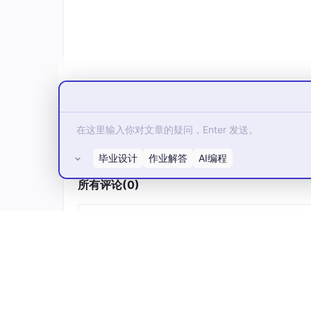
一、混合储能微电网的结构与运行特
1.
系统组成
能源单元
：光伏（PV）、风电等可再生能源
毕业设计
作业解答
AI编程
所有评论(0)
混合储能系统（HESS）
：
蓄电池
（如锂离子电池）：高能量密度