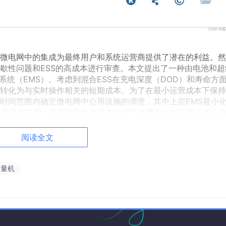
）在微电网中的集成为最终用户和系统运营商提供了潜在的利益。
歇性问题和ESS的高成本进行审查。本文提出了一种由电池和超
系统（EMS）。考虑到混合ESS在充电深度（DOD）和寿命方
转化为与实时操作相关的短期成本。为了在最小运营成本下保持
时间范围内确定微电网中公用设施的调度，其中上层EMS最小
仿真研究表明，不同类型的能量存储可以在两个控制层用于多个
度的场景也证明了所提出的EMS结构的有效性。
阅读全文
向量机