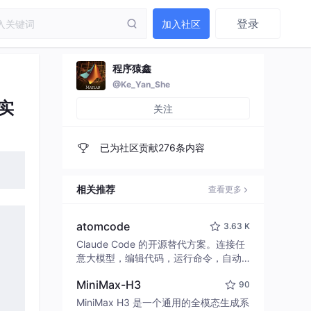
登录
加入社区
程序猿鑫
@Ke_Yan_She
实
关注
已为社区贡献276条内容
相关推荐
查看更多
atomcode
3.63 K
Claude Code 的开源替代方案。连接任
意大模型，编辑代码，运行命令，自动
验证 — 全自动执行。用 Rust 构建，极
MiniMax-H3
90
致性能。 ｜ An open-source alternativ
e to Claude Code. Connect any LLM,
MiniMax H3 是一个通用的全模态生成系