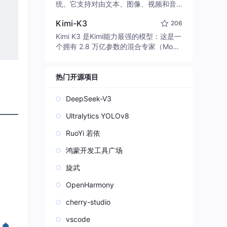
edit code, run commands, and verify
统。它支持对由文本、图像、视频和音
changes — autonomously. Built in Rus
频组成的多模态上下文进行统一理解，
t for speed. Get Started
Kimi-K3
206
并能生成分辨率高达 2K、时长可达 15
秒的带原生立体声音频的视频。得益于
Kimi K3 是Kimi能力最强的模型：这是一
面向任务泛化的系统设计，H3 在预训练
个拥有 2.8 万亿参数的混合专家（Mo
阶段就已具备广泛的多模态上下文理解
E）模型，具备原生视觉理解能力，并支
与生成能力，能够出色地执行复杂的多
持 100 万 token 的上下文窗口。
模态指令。
热门开源项目
DeepSeek-V3
Ultralytics YOLOv8
RuoYi 若依
鸿蒙开发工具广场
旋武
OpenHarmony
cherry-studio
vscode