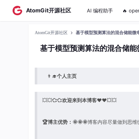
AtomGit开源社区
AI 编程助手
🔥 ope
AtomGit开源社区
基于模型预测算法的混合储能微电网
基于模型预测算法的混合储能微
👨‍🎓
个人主页
💥💥💞💞
欢迎来到本博客
❤️❤️💥💥
🏆博主优势：
🌞🌞🌞
博客内容尽量做到思维