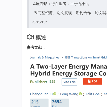
⛳️
座右铭：
行百里者，半于九十a。
🎁完整资源、论文复现、期刊合作、论文
👉👉👉
💥1 概述
参考文献：