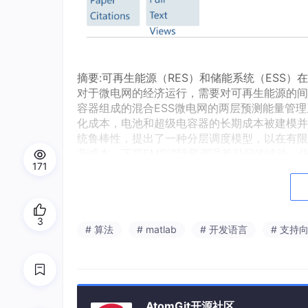
摘要:可再生能源（RES）和储能系统（ESS
对于微电网的经济运行，需要对可再生能源的间
容器组成的混合ESS微电网的两层预测能量管理
化成本，电池和超级电容器的长期成本被建模并
统鲁棒性，提出了一种分层调度模型，以在有限
营成本，下层EMS消除预测误差引起的波动。
171
标。包含不同定价方案、预测范围长度和预测精
3
# 算法
# matlab
# 开发语言
# 支持
AtomGit开源社区