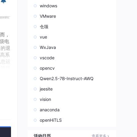
windows
VMware
仓颉
然而，
vue
级电
WxJava
面的退
高系
vscode
化总运
决策目
opencv
Qwen2.5-7B-Instruct-AWQ
jeesite
vision
anaconda
openHiTLS
活动日历
查看更多