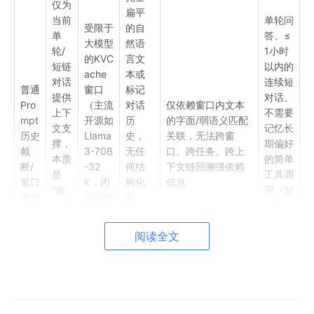
仅为
扁平
当前
单轮问
受限于
的自
单
答、≤
大模型
然语
轮/
1小时
的KVC
言文
短链
以内的
ache
本或
对话
连续短
普通
窗口
标记
提供
对话、
Pro
（主流
对话
仅依赖窗口内文本
上下
不需要
mpt
开源如
历
的字面/弱语义匹配
文支
记忆长
历史
Llama
史，
关联，无法跨窗
撑，
期偏好
截
3-70B
无任
口、跨任务、跨上
本质
的简单
断/
-32
何结
下文链回溯强依赖
是
工具调
窗口
K，闭
构化
信息
“临
用（如
滑动
源GPT
索
时缓
查天
-4 Tur
引、
存”
气、订
bo-12
关联
阅读全文
的Pr
外卖单
8K/1M
权
omp
轮操
付费）
重、
t变
作）
层级
种
分类