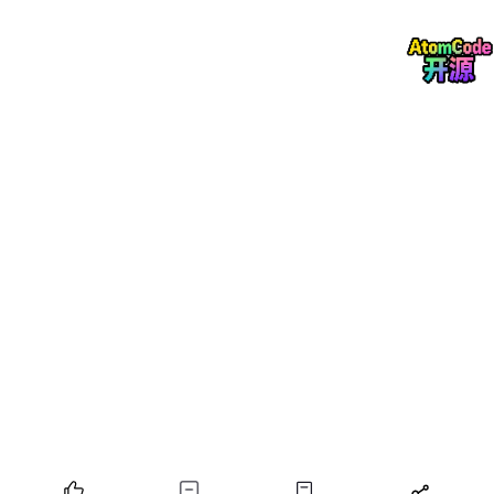
临时
式”时
时间
知识
间限制
戳、
补充
作
器”
者、
文档I
D）
多层
级多
模态
的复
为A
合结
gen
构（H
t的
ierarc
全生
hical
命周
真正的
Multi
期自
自主智
moda
基于记忆图谱+注意
主决
能Age
l Com
力机制+强化学习的
策、
nt应用
posit
复合关联推理
：不
多任
场景
：
e Me
仅能字面/语义匹
务长
如全生