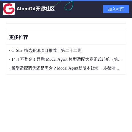
事实
文档
AtomGit开源社区
加入社区
为通
被切
用型
分为
大模
静态事
若干
型
补
实永久
“向量
更多推荐
充分
但检索
块”，
通用文
布式
范围受
仅通
档问
·
G-Star 精选开源项目推荐｜第二十二期
知识
限于向
过向
答、企
·
14.4 万奖金！昇腾 Model Agent 模型适配大赛正式起航（第二季）
库中
量库召
量相
仅匹配当前问题与
业内部
RAG
的专
回策
似度
向量块的
语义相似
静态知
·
模型适配调优还是黑盒？Model Agent新版本让每一步都清晰可见
检索
业领
略/阈
进行
性触发补充
，无法
识库查
增强
域静
值；半
索
理解“补充的知识块
询、法
生成
态/
静态/
引，
与Agent的历史任
律/医
（通
半静
动态需
可能
务、用户长期偏
疗等强
用
态事
定期更
有浅
好、之前犯过的错
事实依
版）
实
，
新向量
层的
误有什么因果逻辑
赖但无
本质
库切
元数
关系”
个性化
是
片，本
据过
长期交
“外
质仍有
滤
互需求
挂式
“快照
（如
的场景