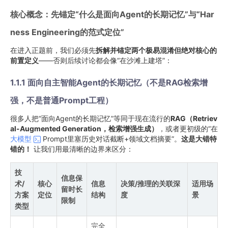
核心概念：先锚定“什么是面向Agent的长期记忆”与“Har
ness Engineering的范式定位”
在进入正题前，我们必须先
拆解并锚定两个极易混淆但绝对核心的
前置定义
——否则后续讨论都会像“在沙滩上建塔”：
1.1.1 面向自主智能Agent的长期记忆（不是RAG检索增
强，不是普通Prompt工程）
很多人把“面向Agent的长期记忆”等同于现在流行的
RAG（Retriev
al-Augmented Generation，检索增强生成）
，或者更初级的“在
大模型
Prompt里塞历史对话截断+领域文档摘要”。
这是大错特
错的！
让我们用最清晰的边界来区分：
技
信息保
术/
核心
信息
决策/推理的关联深
适用场
留时长
方案
定位
结构
度
景
限制
类型
完全