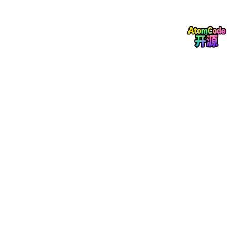
然语言交互串联起企业内部的SaaS工具、数据库、知识库、审批
流程、API网关等所有数字资产
」，而
企业IM平台（飞书、企业微
信、钉钉）则是这种串联的最佳入口
——毕竟现在99%以上的企业
员工，每天打开的第一个应用就是企业IM，每天使用时间最长的应
用也是企业IM。
但是，把Agent接入企业IM，绝对不是「
拿一个LangChain的模
版，接一下飞书/企业微信的开放平台消息API，然后就上线
」这么
简单的事儿——企业IM和普通的C端聊天软件（比如微信个人号、
Dis
c
ord）不一样，它有
极其严格的合规要求、消息频率限制、
用户权限体系、会话上下文规范、事件回调机制、甚至是私有化部
署要求
；而大模型驱动的Agent，它有
意图拆解的不确定性、任务
执行的无边界性、幻觉输出的普遍性、上下文窗口的有限性、响应
速度的波动性
——这两者的「特性冲突」，就是导致Agent接入企
业IM后事故频发的
根本原因
。
今天这篇文章，老K就结合自己过去1年里
亲自参与5个企业级Age
nt项目的开发、部署、运维，以及参与救火过的12个出现过严重事
故的项目
，把最常见、后果最严重、修复成本最高的
10个事故点
拆解开来：
不仅会告诉你「
这个坑是什么
」，还会告诉你「
为什