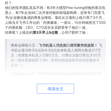
好？
他们的技术团队其实不弱：有3年大模型Fine-tuning经验的算法负
责人，有7年企业IM二次开发经验的前端架构师，还有专门负责飞
书/企业微信集成的商务运维组。项目从立项到上线只用了3个月，
上线当天飞书工作台的「内测邀请」一发出，10分钟就抢完了500
个内测名额，CEO、CTO还在全员群里夸了他们一波。
结果呢？上线后的
第3天早上9点整
，公司IT群炸了锅：
商务运维组小王：
飞书机器人消息接口调用量突然超限！
飞
书后台显示昨天8点到今天8点的单机器人调用次数是217万
次（免费版单机器人日限5万次，付费企业版日限也才50万
次！现在直接锁死了API，所有内部超级助手的消息都发不
出去！）
前端架构师小李：
刚才飞书开放平台的异常监控日志拉下来
了，90%以上的调用都是「重复触发的审批协助指令」——
都是销售一部小张那台笔记本自动在发，平均每0.2秒发一
阅读全文
条「帮我催销售总监王总批XXX客户的合同」！
算法负责人小赵：
查了Agent的对话日志，昨天下午6点30
分，小张和内部助手说「王总明天早上9点半要和这个客户
开会，一定要在9点前帮我把合同审批完」——然后就触发