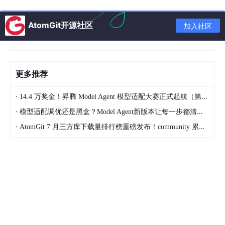
了我们上周临时加的「紧急任务自动轮询提醒」功能，我们
本来以为飞书会有消息去重，结果……而且我们的轮询逻辑
有个bug：只写了「任务未完成就每2分钟问一次」，但忘
AtomGit开源社区
加入社区
了写「如果连续触发了5次以上用户未回复或者机器人被踢
群就自动暂停」！
最后是CTO的怒怼：
预算超支了30万是小事，现在锁死API
连财务报销机器人都发不了消息！全公司1200多人今天上
更多推荐
午一半的工作都要停！你们下周一把这个暂停甚至放弃项目
的报告写好给我！
·
14.4 万奖金！昇腾 Model Agent 模型适配大赛正式起航（第二季）
·
模型适配调优还是黑盒？Model Agent新版本让每一步都清晰可见
看到这里，各位是不是已经手心冒汗了？这个案例里的坑，其实就
·
AtomGit 7 月三方库下载量排行榜重磅发布！community 累计破百万断层领跑，Chromium 组件全面霸榜
是咱们今天要讲的
第1个事故点（IM消息接口/频率限制踩雷）、第
2个事故点（Agent的意图拆解与任务执行边界失控）、第8个事
故点（IM会话上下文与Agent自身上下文的双向同步与持久化丢失
导致的重复任务）、第9个事故点（缺乏对Agent的「实时熔断、
限流、降级」的完整链路保护）
的「叠加爆发版」——如果不是
同时踩了这几个坑，上线3天的项目根本不会凉得这么快。
问题陈述与核心价值
好了，回到正题：企业级AI Agent的核心优势，在于「
可以通过自