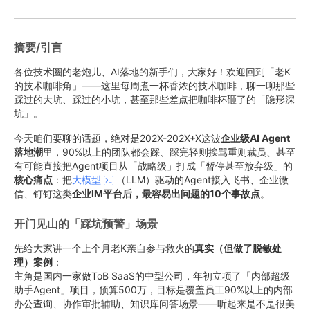
摘要/引言
各位技术圈的老炮儿、AI落地的新手们，大家好！欢迎回到「老K
的技术咖啡角」——这里每周煮一杯香浓的技术咖啡，聊一聊那些
踩过的大坑、踩过的小坑，甚至那些差点把咖啡杯砸了的「隐形深
坑」。
今天咱们要聊的话题，绝对是202X-202X+X这波
企业级AI Agent
落地潮
里，90%以上的团队都会踩、踩完轻则挨骂重则裁员、甚至
有可能直接把Agent项目从「战略级」打成「暂停甚至放弃级」的
核心痛点
：把
大模型
（LLM）驱动的Agent接入飞书、企业微
信、钉钉这类
企业IM平台后，最容易出问题的10个事故点
。
开门见山的「踩坑预警」场景
先给大家讲一个上个月老K亲自参与救火的
真实（但做了脱敏处
理）案例
：
主角是国内一家做ToB SaaS的中型公司，年初立项了「内部超级
助手Agent」项目，预算500万，目标是覆盖员工90%以上的内部
办公查询、协作审批辅助、知识库问答场景——听起来是不是很美