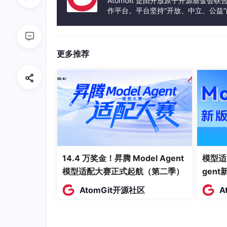
AtomGit 是由开放原子开源基金会
如何建立传统软件组件与 AI 代理之间的
作平台。平台坚持“开放、中立、公益
发体验和算力服务整合在一起，为开
如何评估和验证 AI 增强系统的性能、安
如何构建支持持续学习和演进的智能系统
更多推荐
这些问题构成了我们研究的核心问题空间，也是
1.2 历史轨迹
为了更好地理解 AI Agent Harness En
时期
关键技术发展
1950-1970
早期 AI 研究、专家系统萌芽
14.4 万奖金！昇腾 Model Agent
模型适
1970-1990
专家系统繁荣、知识工程
模型适配大赛正式起航（第二季）
gen
1990-2010
机器学习兴起、数据挖掘
AtomGit开源社区
A
2010-2020
深度学习革命、
大模型
出现