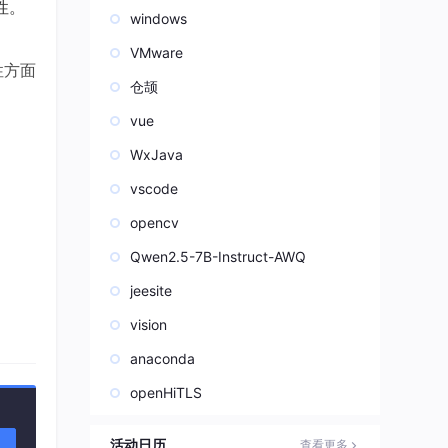
性。
windows
VMware
性方面
仓颉
vue
WxJava
vscode
opencv
Qwen2.5-7B-Instruct-AWQ
。然
jeesite
vision
anaconda
openHiTLS
活动日历
查看更多