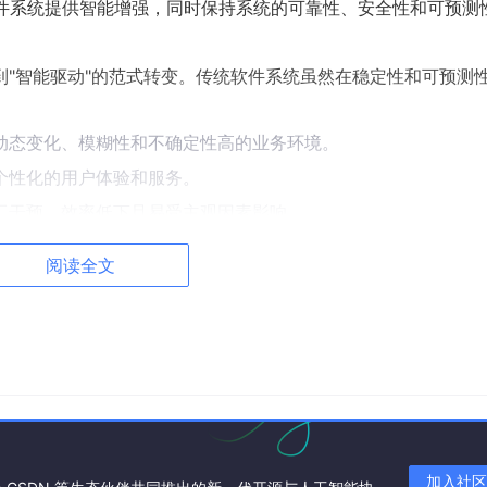
软件系统提供智能增强，同时保持系统的可靠性、安全性和可预测
再到"智能驱动"的范式转变。传统软件系统虽然在稳定性和可预测
动态变化、模糊性和不确定性高的业务环境。
个性化的用户体验和服务。
工干预，效率低下且易受主观因素影响。
依赖于开发者的周期性迭代，无法实现自主演进。
阅读全文
学习和多代理系统的快速发展，为解决这些挑战提供了新的可能性
并非易事，需要一套系统化的工程方法论作为指导。
gineering 驱动系统，本质上是要解决以下核心问题：
引入 AI 代理的自主性和适应性？
理的行为符合业务目标和伦理规范？
加入社区