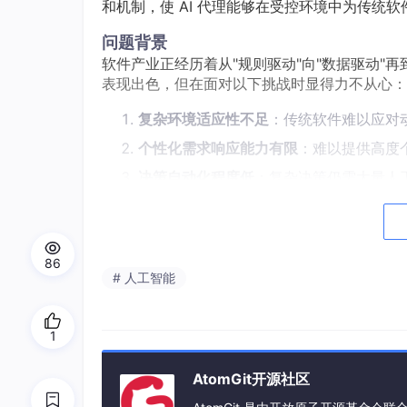
和机制，使 AI 代理能够在受控环境中为传统
问题背景
软件产业正经历着从"规则驱动"向"数据驱动"
表现出色，但在面对以下挑战时显得力不从心：
复杂环境适应性不足
：传统软件难以应对
个性化需求响应能力有限
：难以提供高度
决策自动化程度低
：复杂决策仍需大量人
持续优化能力欠缺
：系统性能和功能改进
与此同时，AI 技术特别是大语言模型、强化
86
而，将 AI 能力有效地整合到现有软件系统中
# 人工智能
问题描述
将传统软件改造为 AI Agent Harness En
1
如何在保持系统稳定性和可靠性的前提下，
AtomGit开源社区
如何设计有效的控制机制，确保 AI 代