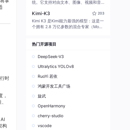
将掌
edit code, run commands, and verify
统。它支持对由文本、图像、视频和音
适
changes — autonomously. Built in Rus
频组成的多模态上下文进行统一理解，
t for speed. Get Started
Kimi-K3
203
并能生成分辨率高达 2K、时长可达 15
秒的带原生立体声音频的视频。得益于
Kimi K3 是Kimi能力最强的模型：这是一
面向任务泛化的系统设计，H3 在预训练
个拥有 2.8 万亿参数的混合专家（Mo
阶段就已具备广泛的多模态上下文理解
E）模型，具备原生视觉理解能力，并支
与生成能力，能够出色地执行复杂的多
持 100 万 token 的上下文窗口。
模态指令。
热门开源项目
DeepSeek-V3
Ultralytics YOLOv8
RuoYi 若依
行时
鸿蒙开发工具广场
度，
旋武
性、
OpenHarmony
cherry-studio
AI
架构
vscode