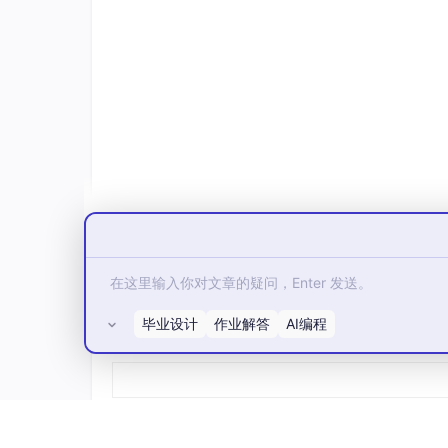
转型范围
转型可以在不同范围层级上进行：
功能级转型
：在特定功能模块中引入 AI 
系统级转型
：重新设计整个系统架构，深度整
生态级转型
：构建包含多个 AI 代理和
不同的转型范围对应着不同的复杂度、风险和收
1.4 术语精确性
在深入讨论之前，我们需要对本文中频繁使用的
毕业设计
作业解答
AI编程
所有评论(0)
术语
定义
AI 代理 (AI Agent)
能够感知环
代理驾驭 (Agent Harness)
一套控制和