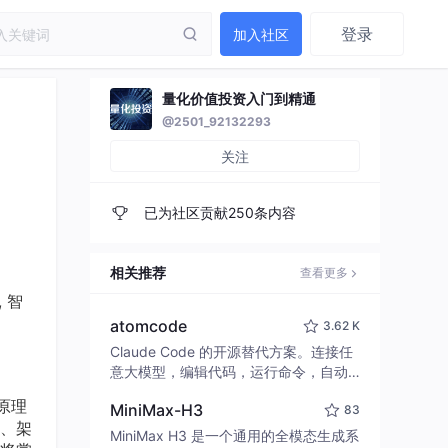
登录
加入社区
量化价值投资入门到精通
@2501_92132293
关注
已为社区贡献250条内容
相关推荐
查看更多
, 智
atomcode
3.62 K
Claude Code 的开源替代方案。连接任
意大模型，编辑代码，运行命令，自动
验证 — 全自动执行。用 Rust 构建，极
性原理
MiniMax-H3
83
致性能。 ｜ An open-source alternativ
、架
e to Claude Code. Connect any LLM,
MiniMax H3 是一个通用的全模态生成系