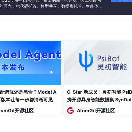
联合 CSDN 等生态伙伴共同推出的新一代开源与人工智能协
高效协作机制？
”的理念，把代码托管、模型共享、数据集托管、智能体开
发者提供从开发、训练到部署的一站式体验。
全性和鲁棒性？
架构？
本文将要系统性解答的关键内容。
gineering 的发展脉络，我们可以从以下几个维度梳理其历史演进：
软件系统特征
AI 与软件关系
批处理系统、结构化编程
独立研究，几乎无交集
配调优还是黑盒？Model A
G-Star 新成员｜灵初智能 PsiB
关系数据库、客户端-服务器架构
有限的专家系统集成尝试
t新版本让每一步都清晰可见
携开源具身智能数据集 SynDat
入驻 AtomGit
互联网应用、服务导向架构
数据驱动的功能增强
tomGit开源社区
AtomGit开源社区
云原生应用、微服务架构
模型即服务(MaaS)的初步集成