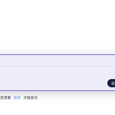
代理能力
合 AI 代理
传统系统的智能生态系统
益，组织需要根据自身情况选择合适的转型策略。
关键术语进行精确定义，以避免歧义：
提
境、进行推理、做出决策并采取行动以实现目标的自主计算实体
您需要
登录
才能发言
引导 AI 代理行为的机制，确保其行为符合预期目标和约束条件