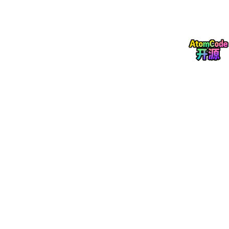
用最核心的风险点之一
相关概念解释
多Agent协作
：多个不同分工的AI Agent像真实团
队一样配合完成复杂任务
交叉验证
：同一个数据点用多个不同数据源比对，确
保数据真实性
RAG（检索增强生成）
：让AI从你指定的数据源中
获取信息，避免编造数据的技术
缩略词列表
HE：Harness Engineering 缩写
CoT：思维链，让AI一步步思考输出结果的技术
API：应用程序接口，不同系统之间交互的通道