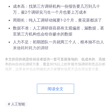
成本高：找第三方调研机构一份报告要几万到几十
万，雇2个调研实习生一个月也要上万成本
周期长：纯人工调研动辄要1-2个月，黄花菜都凉了
数据不准：人工调研很容易有主观偏差，漏数据，甚
至第三方机构也会给你掺水的数据
人力不足：初期团队一共就两三个人，根本抽不出人
来做耗时耗力的调研
本文的目的就是给创业者提供一套可直接落地的、低成本的、高效
率的AI自动化调研方案，覆盖90%以上的常规市场调研和竞品分析
场景，边界条件也会明确告诉大家哪些场景不适合用这套方案。
预期读者
阅读全文
本文适合所有初创团队创始人、产品负责人、运营负责人，不管你
会不会写代码都能看懂，会写代码的可以直接跑我们给的示例代
码，不会写代码的我们也会推荐低代码工具，直接拖拽就能用。
# 人工智能
文档结构概述