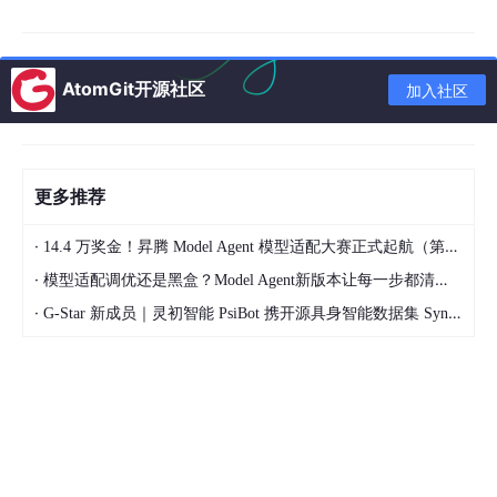
我们会先从一个真实的创业故事引入，然后用大家能听懂的比喻讲
解核心概念，再讲核心原理、可运行的代码示例、真实落地案例、
最佳实践、常见坑点，最后给大家提供可以直接用的工具和资源。
AtomGit开源社区
加入社区
术语表
核心术语定义
更多推荐
AI Agent
：具备自主感知、决策、执行能力的AI程
序，你可以理解为你的虚拟员工
·
14.4 万奖金！昇腾 Model Agent 模型适配大赛正式起航（第二季）
Harness Engineering（编排工程）
：给AI Agent
·
模型适配调优还是黑盒？Model Agent新版本让每一步都清晰可见
定工作规则、工作流程、绩效标准、工具权限的整套
·
G-Star 新成员｜灵初智能 PsiBot 携开源具身智能数据集 SynData 入驻 AtomGit
体系，相当于你虚拟团队的管理制度+HR+部门主管
市场调研
：对目标行业的规模、增长趋势、用户画
像、用户痛点、政策法规等信息的收集分析
竞品分析
：对竞争对手的产品功能、定价、销量、用
户评价、优劣势、战略方向等信息的收集分析
AI幻觉
：AI编造不存在的数据、事实的现象，是AI应