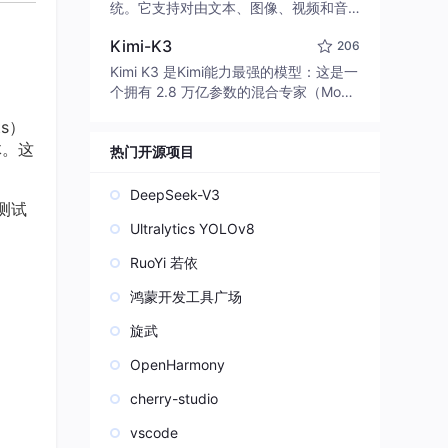
edit code, run commands, and verify
统。它支持对由文本、图像、视频和音
changes — autonomously. Built in Rus
频组成的多模态上下文进行统一理解，
t for speed. Get Started
Kimi-K3
206
并能生成分辨率高达 2K、时长可达 15
秒的带原生立体声音频的视频。得益于
Kimi K3 是Kimi能力最强的模型：这是一
面向任务泛化的系统设计，H3 在预训练
个拥有 2.8 万亿参数的混合专家（Mo
阶段就已具备广泛的多模态上下文理解
E）模型，具备原生视觉理解能力，并支
ts）
与生成能力，能够出色地执行复杂的多
持 100 万 token 的上下文窗口。
体。这
模态指令。
热门开源项目
DeepSeek-V3
测试
Ultralytics YOLOv8
RuoYi 若依
鸿蒙开发工具广场
旋武
OpenHarmony
cherry-studio
vscode