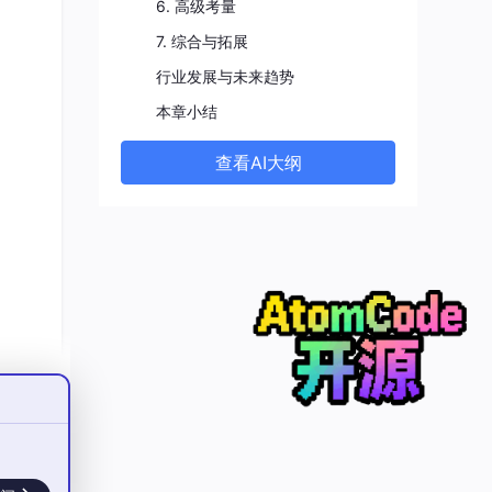
6. 高级考量
7. 综合与拓展
行业发展与未来趋势
本章小结
查看AI大纲
ate⟩ \text{Agent} = \langle \text{Percepts}, \text{St