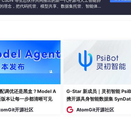
联合 CSDN 等生态伙伴共同推出的新一代开源与人工智能协
”的理念，把代码托管、模型共享、数据集托管、智能体开
下方法解决上述问题：
发者提供从开发、训练到部署的一站式体验。
系统、机器学习等）
创建复杂行为
配调优还是黑盒？Model A
G-Star 新成员｜灵初智能 PsiB
括：
t新版本让每一步都清晰可见
携开源具身智能数据集 SynDat
入驻 AtomGit
tomGit开源社区
AtomGit开源社区