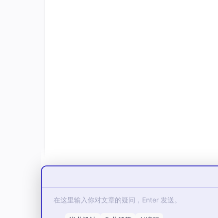
代理做出决策
：基于感知到的信息和内部
代理影响环境
：代理的行动改变环境状态
代理有目标
：代理的行为由内部目标或奖
这些公理构成了AI代理设计的基础，可以形式
Agent
=
⟨
Perce
其中：
P
Percepts
：感知输入集合
e
S
States
：内部状态集合
r
t
A
Actions
：可能行动集合
c
a
c
e
G
Goal
：目标函数或奖励机制
t
t
p
o
e
U
S
Update
States
×
Percep
：状态更新函数
i
t
a
s
p
t
o
s
l
\t
d
a
数学形式化
n
\t
\t