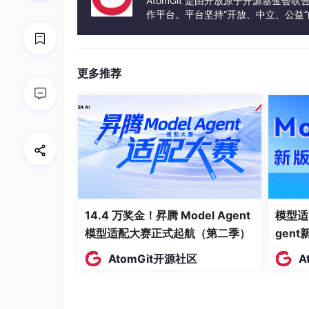
AtomGit 是由开放原子开源基金会
作平台。平台坚持“开放、中立、公益
AI Agent Harness Engineering通过以
发体验和算力服务整合在一起，为开
提供模块化、可组合的代理架构
标准化感知-决策-行动循环
更多推荐
集成多种AI技术（状态机、行为树、规划
创建开发、测试和调试工具链
提供行为设计的抽象层，使非AI专家也能
实现资源感知的智能调度系统
边界与外延
14.4 万奖金！昇腾 Model Agent
模型适
AI Agent Harness Engineering的核心边界包
模型适配大赛正式起航（第二季）
gen
专注于游戏环境中的代理设计与实现
AtomGit开源社区
A
强调工程化方法和可重用性
关注玩家体验和游戏平衡性