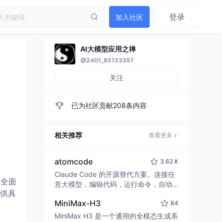
登录
加入社区
AI大模型应用之禅
@2401_85133351
关注
已为社区贡献208条内容
相关推荐
查看更多
atomcode
3.62 K
Claude Code 的开源替代方案。连接任
，全面
意大模型，编辑代码，运行命令，自动
供具
验证 — 全自动执行。用 Rust 构建，极
MiniMax-H3
84
致性能。 ｜ An open-source alternativ
e to Claude Code. Connect any LLM,
MiniMax H3 是一个通用的全模态生成系