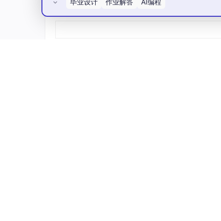
e
毕业设计
作业解答
AI编程
a
t
s
所有评论(0)
e
e
x
t
e
代理-环境交互可以用马尔可夫决策过程（MD
\t
x
x
t
e
s
e
t
t
{S
\t
×
x
{P
{G
t
e
P
t
e
o
a
x
e
{A
r
a
其中：
t
t
r
c
c
l}
e
{U
c
t
e
S
：环境状态集合
S
s}
p
e
i
p
S
A
：代理行动集合
d
p
A
o
t
A
a
t
n
′
P
(
∣
,
)
：状态转移概率函数
s}
P
s
s
a
t
s
s}
(s′
′
R
(
,
,
)
：奖励函数
R
s
a
s
e}
→
∣
(s,
S
γ
：折扣因子，决定未来奖励的重要性
s,
γ
a,
t
\g
a)
s′)
a
a
P
在部分可观察环境中（大多数游戏的情况），我
R
t
m
(s'|
(s,
e
m
s,
a,
M
s
AtomGit开源社区
a
a)
s')
\t