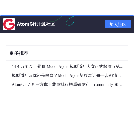
监管有盲区
AtomGit开源社区
加入社区
更多推荐
·
14.4 万奖金！昇腾 Model Agent 模型适配大赛正式起航（第二季）
·
模型适配调优还是黑盒？Model Agent新版本让每一步都清晰可见
·
AtomGit 7 月三方库下载量排行榜重磅发布！community 累计破百万断层领跑，Chromium 组件全面霸榜
人工巡检精力有限，没法盯紧所有工位，违规操作、危险行为不能
第一时间制止。
追溯效率低