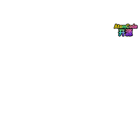
普通监控只能录像，出了次品、安全事故，翻查记录耗时费力，很
难定位问题根源。
异常损失大