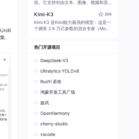
edit code, run commands, and verify
统。它支持对由文本、图像、视频和音
changes — autonomously. Built in Rus
频组成的多模态上下文进行统一理解，
t for speed. Get Started
Kimi-K3
206
并能生成分辨率高达 2K、时长可达 15
秒的带原生立体声音频的视频。得益于
Kimi K3 是Kimi能力最强的模型：这是一
面向任务泛化的系统设计，H3 在预训练
个拥有 2.8 万亿参数的混合专家（Mo
niR
阶段就已具备广泛的多模态上下文理解
E）模型，具备原生视觉理解能力，并支
集、
与生成能力，能够出色地执行复杂的多
持 100 万 token 的上下文窗口。
模态指令。
热门开源项目
DeepSeek-V3
Ultralytics YOLOv8
RuoYi 若依
鸿蒙开发工具广场
旋武
OpenHarmony
cherry-studio
vscode