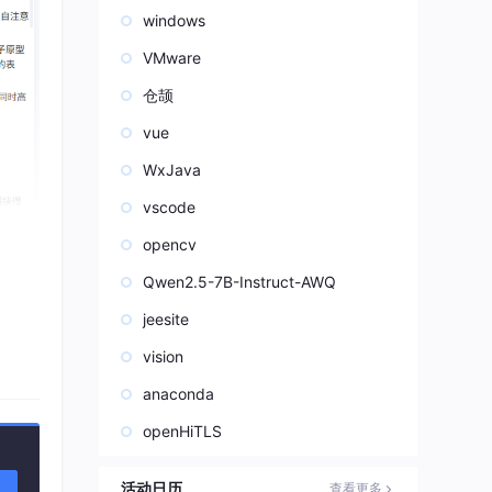
windows
VMware
仓颉
vue
WxJava
vscode
opencv
Qwen2.5-7B-Instruct-AWQ
jeesite
么方
vision
验证
anaconda
openHiTLS
，再
活动日历
查看更多