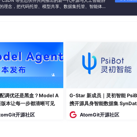
联合 CSDN 等生态伙伴共同推出的新一代开源与人工智能协
”的理念，把代码托管、模型共享、数据集托管、智能体开
发者提供从开发、训练到部署的一站式体验。
细节不明白——某个方法的实现细节、某个实验结果的解读、或
、或者在海量网页里搜索。效率低，而且找到的信息不一定准确
个问题。在完成AI解读后，我可以直接对不理解的部分提出追问。
完解读报告后，我对“原型对比损失”的具体实现方式还有些疑惑，于是
体是如何构造正负样本对的？”
配调优还是黑盒？Model A
G-Star 新成员｜灵初智能 PsiB
t新版本让每一步都清晰可见
携开源具身智能数据集 SynDat
入驻 AtomGit
tomGit开源社区
AtomGit开源社区
效果更好？”