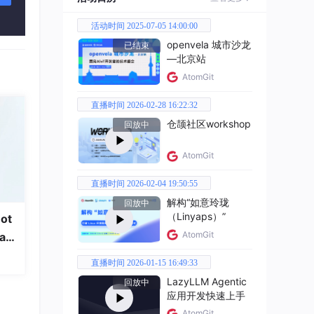
活动时间 2025-07-05 14:00:00
者这
openvela 城市沙龙
已结束
—北京站
AtomGit
。
直播时间 2026-02-28 16:22:32
仓颉社区workshop
回放中
直接在
AtomGit
直播时间 2026-02-04 19:50:55
解构“如意玲珑
回放中
（Linyaps）”
ot
AtomGit
a
直播时间 2026-01-15 16:49:33
LazyLLM Agentic
回放中
应用开发快速上手
AtomGit