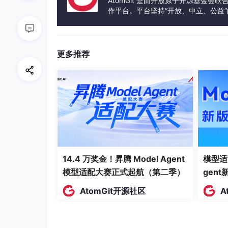
AtomGit 是由开放原子开源基金会
第二步：用交互式追问解决“卡壳”
作平台。平台坚持“开放、中立、公益
发体验和算力服务整合在一起，为开
结构化解读帮我理解了论文的大致内容，但总有
篇论文与另一篇论文的差异。
更多推荐
以前遇到这种情况，只能去翻参考文献、问师兄
UniResearch的交互式追问功能解决了这
以PrototypeFormer这篇论文为例，读
平台上追问：
“PrototypeFormer的原型对比损失具
14.4 万奖金！昇腾 Model Agent
模型适
我还追问了另一个细节：
模型适配大赛正式起航（第二季）
gen
AtomGit开源社区
A
“为什么2层Transformer结构比4层或6层