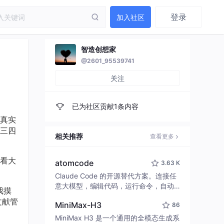
登录
加入社区
智造创想家
@2601_95539741
关注
已为社区贡献1条内容
真实
三四
相关推荐
查看更多
文看大
atomcode
3.63 K
Claude Code 的开源替代方案。连接任
意大模型，编辑代码，运行命令，自动
我摸
验证 — 全自动执行。用 Rust 构建，极
文献管
MiniMax-H3
86
致性能。 ｜ An open-source alternativ
e to Claude Code. Connect any LLM,
MiniMax H3 是一个通用的全模态生成系