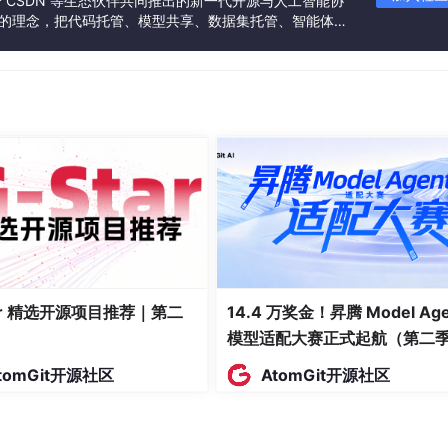
联合 CSDN 等生态伙伴共同推出的新一代开源与人工智能协
”的理念，把代码托管、模型共享、数据集托管、智能体开
发者提供从开发、训练到部署的一站式体验。
在 2023 年 6 月使用 pgbench 工具进行的基准测试，asy
字来自多次测试的几何平均值，覆盖了常见查询场景。对于高并发的异步
。
 规范，而是直接实现了 PostgreSQL 服务端协议。这种设计带来几个
rollable cursors 不需要额外封装，查询结果支持部分迭代而不是一
成，自定义数据类型的扩展也足够直接。
ostgreSQL 的高级特性，代价是需要对协议本身有一定了解
tar 精选开源项目推荐｜第二
14.4 万奖金！昇腾 Model Age
模型适配大赛正式起航（第二
持的 PostgreSQL 版本范围从 9.5 到 18。安装时没有额外运行时
tomGit开源社区
AtomGit开源社区