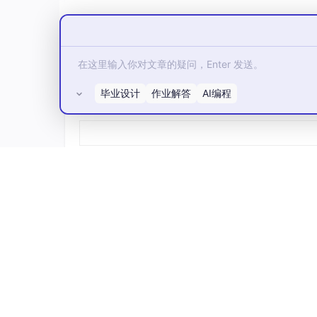
user
=
'user'
,

password
=
'password'
,

database
=
'database'
,

host
=
'127.0.0.1'
    )

    values = await conn.fetch(

毕业设计
作业解答
AI编程
所有评论(0)
'SELECT * FROM mytable WHERE id
        10,

    )

    await conn.close()

asyncio.
run
(
run
代码结构直观：建立连接、执行查询、获取结果、关
占位符实现，避免字符串拼接带来的注入风险。fet
也可以通过索引取值。
适用场景