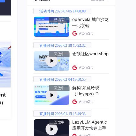
活动时间 2025-07-05 14:00:00
ncp
openvela 城市沙龙
已结束
应
—北京站
AtomGit
直播时间 2026-02-28 16:22:32
仓颉社区workshop
回放中
实际好
次性全
AtomGit
。
直播时间 2026-02-04 19:50:55
解构“如意玲珑
回放中
（Linyaps）”
nt
AtomGit
季）
依赖，
直播时间 2026-01-15 16:49:33
LazyLLM Agentic
回放中
应用开发快速上手
AtomGit