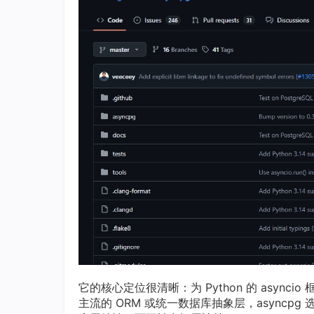
它的核心定位很清晰：为 Python 的 asynci
主流的 ORM 或统一数据库抽象层，asyncpg