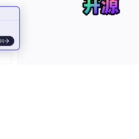
问
2 等
段，