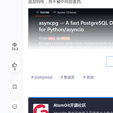
底层特性，而不被中间层遮挡。
353
9
# postgresql
# 数据库
# 其他
AtomGit开源社区