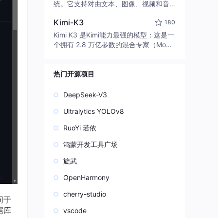
edit code, run commands, and verify
统。它支持对由文本、图像、视频和音
changes — autonomously. Built in Rus
频组成的多模态上下文进行统一理解，
t for speed. Get Started
Kimi-K3
180
并能生成分辨率高达 2K、时长可达 15
秒的带原生立体声音频的视频。得益于
Kimi K3 是Kimi能力最强的模型：这是一
面向任务泛化的系统设计，H3 在预训练
个拥有 2.8 万亿参数的混合专家（Mo
阶段就已具备广泛的多模态上下文理解
E）模型，具备原生视觉理解能力，并支
与生成能力，能够出色地执行复杂的多
持 100 万 token 的上下文窗口。
模态指令。
热门开源项目
DeepSeek-V3
Ultralytics YOLOv8
RuoYi 若依
鸿蒙开发工具广场
旋武
OpenHarmony
cherry-studio
同于
据库
vscode