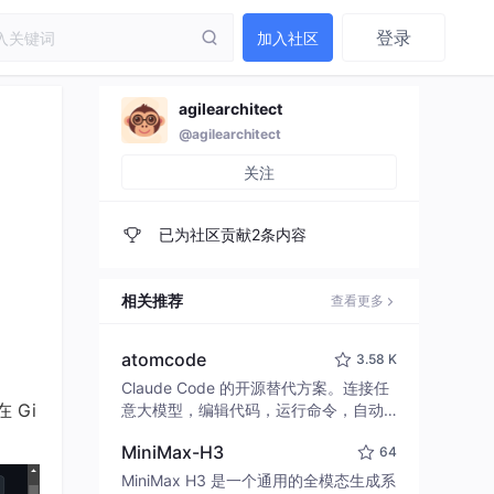
登录
加入社区
agilearchitect
@agilearchitect
关注
已为社区贡献2条内容
相关推荐
查看更多
atomcode
3.58 K
Claude Code 的开源替代方案。连接任
 Gi
意大模型，编辑代码，运行命令，自动
验证 — 全自动执行。用 Rust 构建，极
MiniMax-H3
64
致性能。 ｜ An open-source alternativ
e to Claude Code. Connect any LLM,
MiniMax H3 是一个通用的全模态生成系