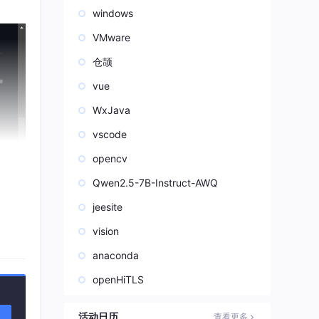
windows
VMware
仓颉
vue
WxJava
vscode
opencv
Qwen2.5-7B-Instruct-AWQ
jeesite
vision
anaconda
openHiTLS
活动日历
查看更多