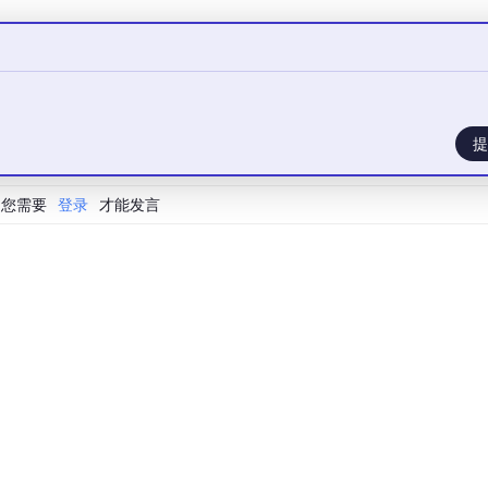
提
 = $1'
,

您需要
登录
才能发言
闭连接，全部使用 await 关键字衔接。参数绑定通过 $1、$
ch 方法返回的是 Record 对象列表，既可以通过列名访问字