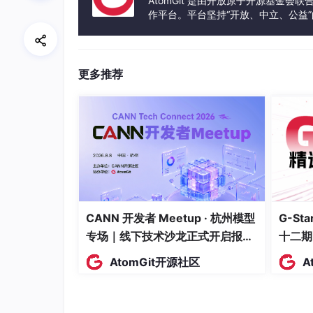
AtomGit 是由开放原子开源基金会
作平台。平台坚持“开放、中立、公益
性能表现
发体验和算力服务整合在一起，为开
asyncpg 最明显的特性之一是速度。根据项目维护方
g 平均比 psycopg3 快 5 倍。这个数
用，这种性能差距会直接影响响应延迟和吞吐量
更多推荐
设计思路
asyncpg 没有遵循 Python 的 DB-API
处：prepared statements 开箱即用，sc
部加载进内存，复合类型和数组的编解码自动完
这种直达底层的方式意味着开发者可以充分利用 P
环境要求
CANN 开发者 Meetup · 杭州模型
G-S
专场｜线下技术沙龙正式开启报
十二期
asyncpg 需要 Python 3.9 或更高版本，支
除非需要使用 GSSAPI/SSPI 认证。
名！
AtomGit开源社区
A
安装
通过 pip 即可安装：