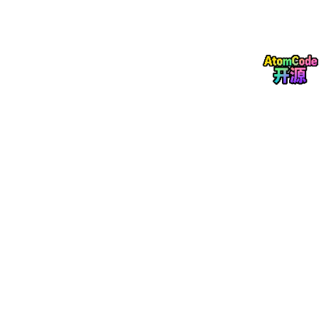
使用示例
在 Robot Framework 中导入库即可编写自动化任务。下面是一个
浏览器自动化的例子：
*** Settings ***

Library    RPA.Browser.Selenium

Login
as
user
Open
 available browser    https://example.com

Input
text
    id:
user
-
name
    ${USERNAME}

Input
text
    id:
password
     ${
PASSWORD
Python 调用方式类似：
from RPA
.Browser
.Selenium
 import Selenium
