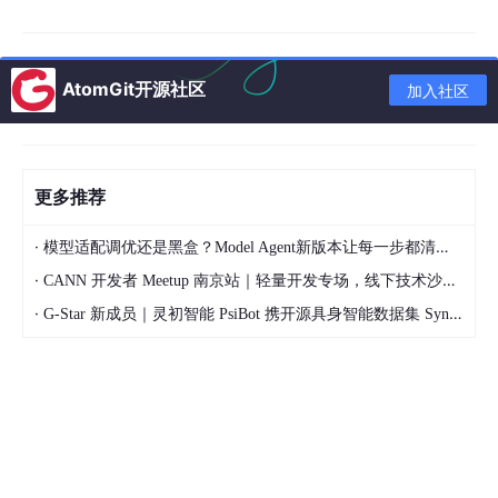
项目内置了 40 多个功能库，覆盖了常见的自动化场景。RPA.Bro
wser.Selenium 和 RPA.Browser.Playwright 用于浏览器自动化控
制。RPA.Excel.Files 和 RPA.Excel.Application 处理 Excel 表格。
AtomGit开源社区
RPA.PDF 读写 PDF 文档。RPA.Desktop 实现跨平台桌面操作。R
加入社区
PA.Database 连接数据库。RPA.Email.ImapSmtp 操作电子邮
件。RPA.JSON 和 RPA.Tables 处理数据格式。
其中 RPA.Browser.Playwright 需要单独安装，因为它依赖 Node.j
更多推荐
s 和浏览器组件。
安装方式
·
模型适配调优还是黑盒？Model Agent新版本让每一步都清晰可见
通过 conda 配合 Robocorp Developer Tools 安装是最直接的方
·
CANN 开发者 Meetup 南京站｜轻量开发专场，线下技术沙龙正式开启报名
式。也可以直接用 pip：
·
G-Star 新成员｜灵初智能 PsiBot 携开源具身智能数据集 SynData 入驻 AtomGit
pip 
install
如果需要全部扩展包，可以在 conda.yaml 中配置完整依赖，包括
tesseract OCR、Node.js、Playwright 等。Python 3.9.2 以上版
本均可使用。