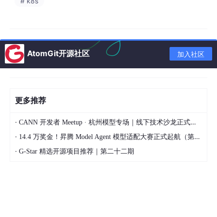
# k8s
性
监控
唯一
主键/业务键是否唯一
重复率统计、去重校验
性
AtomGit开源社区
合规
数据是否符合业务规则
加入社区
规则引擎 + LLM 语义校验
性
和法规
更多推荐
flowchart
TD
A
[数据质量评估请求]
--
> 
B
[元数据采集]
·
CANN 开发者 Meetup · 杭州模型专场｜线下技术沙龙正式开启报名！
B
--
> 
C
[统计特征提取]
C
--
> 
D
[分布异常检测]
·
14.4 万奖金！昇腾 Model Agent 模型适配大赛正式起航（第二季）
C
--
> 
E
[时序异常检测]
·
G-Star 精选开源项目推荐｜第二十二期
C
--
> 
F
[跨表一致性检测]
D
--
> 
G
[异常评分聚合]
E
--
> 
G
F
--
> 
G
G
--
> 
H
{评分超过阈值?}

H
--
>|是| 
I
[生成质量报告]