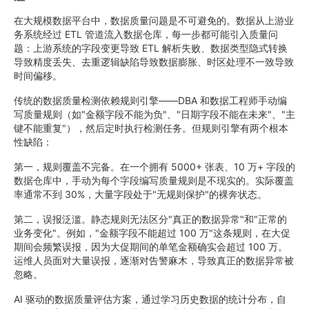
在大规模数据平台中，数据质量问题是不可避免的。数据从上游业
务系统经过 ETL 管道流入数据仓库，每一步都可能引入质量问
题：上游系统的字段变更导致 ETL 解析失败、数据类型隐式转换
导致精度丢失、去重逻辑缺陷导致数据膨胀、时区处理不一致导致
时间偏移。
传统的数据质量检测依赖规则引擎——DBA 和数据工程师手动编
写质量规则（如"金额字段不能为负"、"日期字段不能在未来"、"主
键不能重复"），然后定时执行检测任务。但规则引擎有两个根本
性缺陷：
第一，规则覆盖不完备。在一个拥有 5000+ 张表、10 万+ 字段的
数据仓库中，手动为每个字段编写质量规则是不现实的。实际覆盖
率通常不到 30%，大量字段处于"无规则保护"的裸奔状态。
第二，误报泛滥。静态规则无法区分"真正的数据异常"和"正常的
业务变化"。例如，"金额字段不能超过 100 万"这条规则，在大促
期间会频繁误报，因为大促期间的单笔金额确实会超过 100 万。
运维人员面对大量误报，逐渐对告警麻木，导致真正的数据异常被
忽略。
AI 驱动的数据质量评估方案，通过学习历史数据的统计分布，自