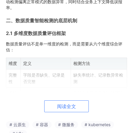
动检测偏离正常模式的数据异常，同时结合业务上下文降低误报
率。
二、数据质量智能检测的底层机制
2.1 多维度数据质量评估框架
数据质量评估不是单一维度的检测，而是需要从六个维度综合评
估：
维度
定义
检测方法
完整
字段是否缺失、记录是
缺失率统计、记录数异常检
性
否完整
测
准确
统计分布异常检测、跨源比
数据值是否正确
性
对
阅读全文
一致
不同表/系统间的数据是
跨表一致性校验、主外键关
性
否一致
联检测
# 云原生
# 容器
# 微服务
# kubernetes
时效
更新延迟检测、数据新鲜度
数据是否及时更新