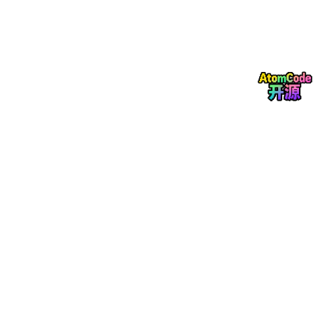
H
--
>|否| 
J
[标记为正常]
I
--
> 
K
[LLM 语义分析]
K
--
> 
L
[区分业务变化 vs 真实异常]
L
--
> 
M
[输出最终告警]
subgraph
 异常检测模型

N
[孤立森林: 多维异常]
O
[3-Sigma: 单维异常]
P
[趋势检测: 时序异常]
end
2.2 统计分布异常检测
对于数值型字段，AI 模型学习其历史统计分布（均值、标准差、
偏度、峰度），当新数据的分布显著偏离历史分布时，判定为异
常。使用 Wasserstein 距离（Earth Mover's Distance）衡量两个
分布的差异——相比 KL 散度，Wasserstein 距离对分布的微小偏
移更敏感，且不要求两个分布有相同的支撑集。
对于分类型字段，使用频率分布检测：统计每个类别的频率，当某