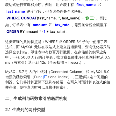
表达式进行查询和排序。例如，用户表中有
first_name
和
last_name
两个字段，但查询条件是全名匹配
WHERE
CONCAT
(first_name,
' '
, last_name) =
'张 三'
。再比
如，订单表中有
amount
和
tax_rate
，需要按含税金额排序
ORDER
BY
amount * (
1
+ tax_rate)
。
这类查询的共同特点是：WHERE 或 ORDER BY 子句中使用了表
达式，而 MySQL 无法在表达式上建立普通索引。查询优化器只能
选择全表扫描，即使表中有数百万行数据。在存储部的实际业务
中，一张 5000 万行的订单表，按含税金额排序的查询耗时从 0.5
ms（有索引）退化到 12s（全表扫描 + filesort）。
MySQL 5.7 引入的生成列（Generated Column）和 MySQL 8.0
增强的函数索引（Fun
c
tional Index），正是解决这个问题的
利器。它们将计算逻辑下沉到存储层，在写入时预计算表达式的值
并存储，使得查询时可以直接使用索引。
二、生成列与函数索引的底层机制
2.1 生成列的两种类型