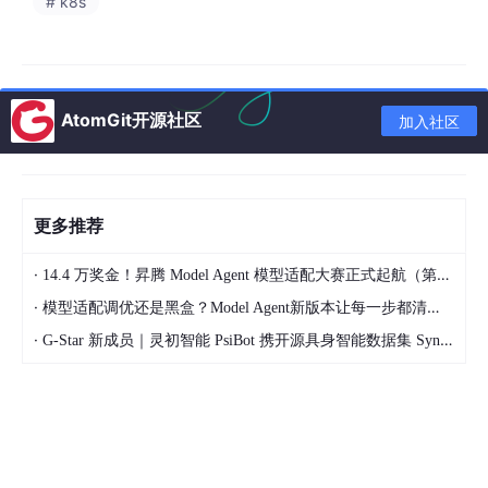
# k8s
subgraph
 存储结构对比

H
[VIRTUAL: 聚簇索引中不存储]
I
[STORED: 聚簇索引中存储]
end
AtomGit开源社区
加入社区
2.2 函数索引的底层实现
MySQL 8.0.13 引入的函数索引，本质上是在虚拟生成列上创建索
更多推荐
引的语法糖。以下两种写法等价：
·
14.4 万奖金！昇腾 Model Agent 模型适配大赛正式起航（第二季）
·
模型适配调优还是黑盒？Model Agent新版本让每一步都清晰可见
-- 方式 1：显式创建虚拟生成列 + 索引
ALTER
TABLE
 orders 
ADD
COLUMN
 total_amount 
DECIMAL
(
·
G-Star 新成员｜灵初智能 PsiBot 携开源具身智能数据集 SynData 入驻 AtomGit
GENERATED
ALWAYS
AS
 (amount * (
1
CREATE
INDEX
 idx_total 
ON
 orders(total_amount);

-- 方式 2：函数索引（MySQL 8.0.13+）
CREATE
INDEX
 idx_total 
ON
 orders((amount * (
1