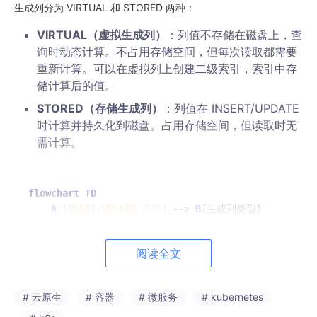
生成列分为 VIRTUAL 和 STORED 两种：
VIRTUAL（虚拟生成列）
：列值不存储在磁盘上，查
询时动态计算。不占用存储空间，但每次读取都需要
重新计算。可以在虚拟列上创建二级索引，索引中存
储计算后的值。
STORED（存储生成列）
：列值在 INSERT/UPDATE
时计算并持久化到磁盘。占用存储空间，但读取时无
需计算。
flowchart
TD
A
[INSERT/UPDATE 语句]
--
> 
B
{生成列类型}

B
--
>|
VIRTUAL
| 
C
[仅更新二级索引中的计算值]
B
--
>|
STORED
| 
D
[计算表达式值并写入数据行]
阅读全文
D
--
> 
E
[同时更新二级索引]
C
--
> 
F
[查询时通过索引直接定位]
E
--
> 
F
# 云原生
# 容器
# 微服务
# kubernetes
F
--
> 
G
[避免全表扫描和表达式计算]