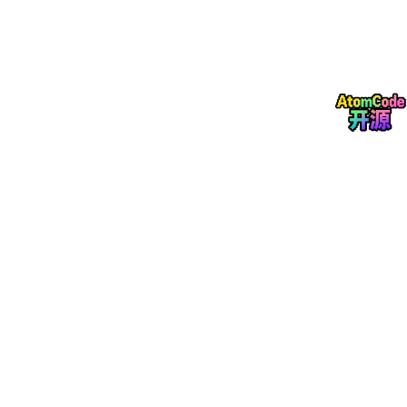
函数索引在 InnoDB 内部的实现方式是：自动创建一个隐藏的虚拟
生成列，然后在该列上创建二级索引。二级索引的叶子节点存储的
是计算后的值和主键，查询时通过索引定位到主键，再回表获取完
整行。
2.3 优化器如何选择生成列索引
MySQL 8.0 的优化器增强了对生成列索引的匹配能力。当 WHER
E 子句中的表达式与生成列的定义完全一致时，优化器会自动匹配
到生成列上的索引。关键在于"完全一致"——表达式的文本形式必
须匹配，包括空格和括号。
三、生产级实战：从建表到查询优化
3.1 生成列的建表与索引设计
-- 订单表：含税金额和全名是高频查询条件
CREATE
TABLE
 orders (

    id 
BIGINT
 UNSIGNED 
NOT
NULL
 AUTO_INCREMENT,
