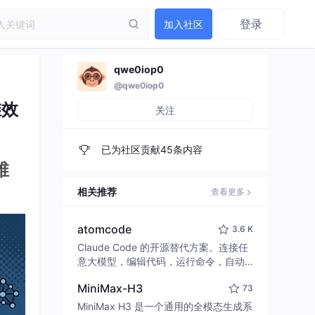
登录
加入社区
qwe0iop0
@qwe0iop0
维效
关注
已为社区贡献45条内容
维
相关推荐
查看更多
atomcode
3.6 K
Claude Code 的开源替代方案。连接任
意大模型，编辑代码，运行命令，自动
验证 — 全自动执行。用 Rust 构建，极
MiniMax-H3
73
致性能。 ｜ An open-source alternativ
e to Claude Code. Connect any LLM,
MiniMax H3 是一个通用的全模态生成系