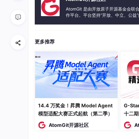
    J -->|
P2
: 非核心影响| 
M
[正常队列]

AtomGit 是由开放原子开源基金会
作平台。平台坚持“开放、中立、公益
    subgraph 特征提取

发体验和算力服务整合在一起，为开
        B1[告警指标关键词]

        B2[受影响服务拓扑]

        B3[历史相似工单]

更多推荐
end
    subgraph 路由决策

        N[团队技能匹配]

        O[当前负载均衡]

        P[历史处理效率]

end
    B --> B1

14.4 万奖金！昇腾 Model Agent
G-S
    B --> B2

模型适配大赛正式起航（第二季）
十二期
    B --> B3

    E --> N

AtomGit开源社区
A
    F --> O
