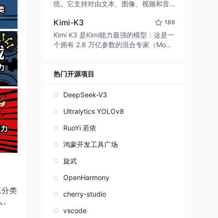
edit code, run commands, and verify
统。它支持对由文本、图像、视频和音
changes — autonomously. Built in Rus
频组成的多模态上下文进行统一理解，
t for speed. Get Started
Kimi-K3
189
并能生成分辨率高达 2K、时长可达 15
秒的带原生立体声音频的视频。得益于
Kimi K3 是Kimi能力最强的模型：这是一
面向任务泛化的系统设计，H3 在预训练
个拥有 2.8 万亿参数的混合专家（Mo
阶段就已具备广泛的多模态上下文理解
E）模型，具备原生视觉理解能力，并支
与生成能力，能够出色地执行复杂的多
持 100 万 token 的上下文窗口。
模态指令。
热门开源项目
DeepSeek-V3
Ultralytics YOLOv8
RuoYi 若依
鸿蒙开发工具广场
旋武
OpenHarmony
工分类
cherry-studio
人。
vscode