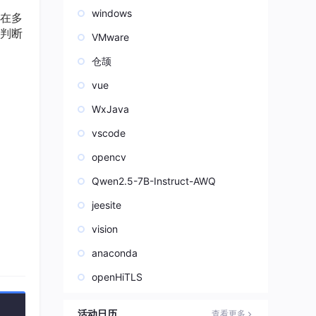
windows
在多
动判断
VMware
仓颉
vue
WxJava
vscode
opencv
Qwen2.5-7B-Instruct-AWQ
jeesite
vision
anaconda
openHiTLS
活动日历
查看更多