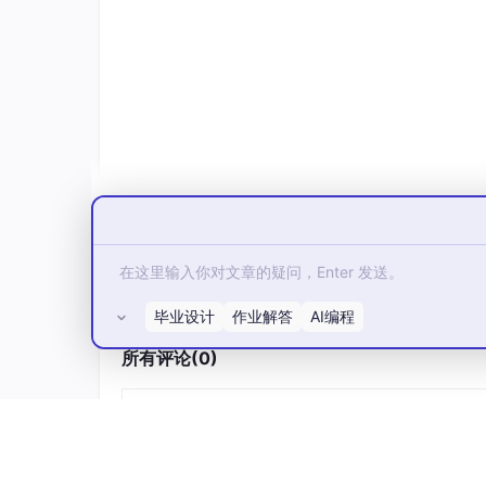
    title: 
str
    description: 
str
    alert_metrics: 
List
[
str
]       
# 
    affected_services: 
List
[
str
]   
# 
    reporter: 
str
    created_at: 
float
@dataclass
class
DispatchResult
:

    ticket_id: 
str
    category: 
str
    priority: 
str
# P0, P1, P2, P3
    assigned_team: 
str
    assigned_person: 
Optional
[
str
]

毕业设计
作业解答
AI编程
    confidence: 
float
所有评论(0)
    similar_tickets: 
List
[
str
]  
# 历史
class
TicketDispatcher
:

def
__init__
(
self
):

        self.vectorizer = TfidfVectorize
            max_features=
5000
,
