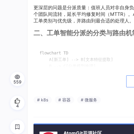
更深层的问题是分派质量：值班人员对非自身负
个团队间流转，延长平均修复时间（MTTR）。
工单类别与优先级，并路由到最合适的处理人。
二、工单智能分派的分类与路由机
flowchart TD

    A[新工单] --> B[文本特征提取]

    B --> C[分类模型推理]

    C --> D{工单类别}

    D -->|
网络| E
[网络组路由]

559
    D -->|
数据库| F
[DBA 组路由]

    D -->|
应用| G
[应用组路由]

    D -->|
安全| H
[安全组路由]

# k8s
# 容器
# 微服务
4
    C --> I[优先级评估]

    I --> J{影响等级}

    J -->|
P0
: 核心业务中断| 
K
[立即通知 On-C
    J -->|
P1
: 业务降级| 
L
[高优先级队列]

AtomGit开源社区