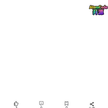
本文的
核心预期读者
是：
有1-3年Python开发经验的后端/全栈工程师
：你懂
API、懂数据库、懂部署，但对AI Agent系统一知半
解
有LangChain/Coze基础Demo经验的AI爱好者/实
习生
：你跑过「订外卖」「写论文」的Demo，但不
知道怎么把它用到真实公司里
想转型AI落地的产品经理/运营经理
：你想知道「AI
Agent系统到底能解决什么业务问题」「实现这些功
能需要多少成本」「开发周期有多长」
本文的
次要预期读者
是：
AI模型研究员
：你想知道「自己研究的模型怎么才能
落地到生产环境」
AI投资人/创业者
：你想判断「一个AI Agent项目是
不是真的靠谱」
3
0
0