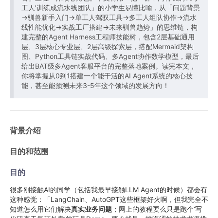
工人’训练成流水线团队」的小学生易懂比喻，从「问题背景
→驯兽新手入门→单工人驾驭工具→多工人组队协作→流水
线性能优化→实战工厂搭建→未来驯兽趋势」的思维链，构
建完整的Agent Harness工程师技能树，包含2层基础通用
层、3层核心专业层、2层高级探索层，搭配Mermaid架构
图、Python工具链实战代码、多Agent协作数学模型，最后
给出BAT级多Agent客服平台的完整落地案例。读完本文，
你将掌握从0到1搭建一个能干活的AI Agent系统的核心技
能，甚至能预测未来3-5年这个领域的发展方向！
背景介绍
目的和范围
目的
很多刚接触AI的同学（包括我最早接触LLM Agent的时候）都会有
这种感觉：「LangChain、AutoGPT这些框架好火啊，但我完全不
知道怎么用它们解决
真实业务问题
；网上的教程要么只是跑个‘写