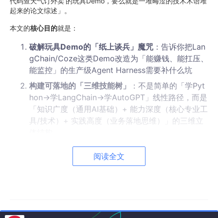
代码查天气订外卖’的玩具Demo，要么就是一堆晦涩的技术术语堆
起来的论文综述」。
本文的
核心目的
就是：
破解玩具Demo的「纸上谈兵」魔咒
：告诉你把Lan
gChain/Coze这类Demo改造为「能赚钱、能扛压、
能监控」的生产级Agent Harness需要补什么坑
构建可落地的「三维技能树」
：不是简单的「学Pyt
hon→学LangChain→学AutoGPT」线性路径，而是
「知识广度（通用AI基础）+ 能力深度（核心专业工
具/技术）+ 实践高度（业务落地思维）」的三维立
体结构
培养「三位一体」的工程思维
：让你既能像「驯兽
阅读全文
师」一样理解每个Agent的「性格」（
大模型
的
能力边界），又能像「建筑师」一样设计Agent系统
的「流水线」（架构），还能像「指挥官」一样管理
「生产任务」（推理链、工具调用、协作流程）