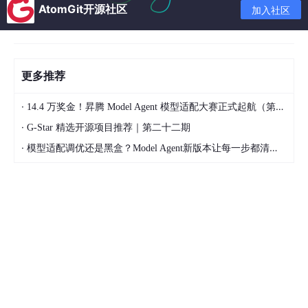
范围
AtomGit开源社区
加入社区
本文的讨论范围
严格限定在「AI Agent Harness的工程化落
地」
，不涉及：
大语言模型的预训练/微调/对齐（这是「AI模型研究
更多推荐
员」的工作，不是「AI Agent Harness工程师」的
核心技能，但我们会讲「如何选择合适的预训练/微
·
14.4 万奖金！昇腾 Model Agent 模型适配大赛正式起航（第二季）
调模型」）
·
G-Star 精选开源项目推荐｜第二十二期
纯理论的多Agent协作算法（这是「AI多Agent系统
·
模型适配调优还是黑盒？Model Agent新版本让每一步都清晰可见
研究员」的工作，但我们会用「小学生流水线工人协
作」的例子讲透理论背后的工程原理）
完全自研的Agent Harness框架（除非你是Google
DeepMind或OpenAI的核心工程师，否则建议站在
巨人的肩膀上用LangChain、Coze、AutoGen、Cr
ewAI这类成熟框架，我们会重点讲这些框架的「工
程化改造技巧」）
预期读者