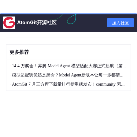
const
 DIGITS: 
string
 = 
'0123456789'
;               
const
 SYMBOLS: 
string
 = 
'!@#$%^&*()_+-=[]{}|;:,.<>?
AtomGit开源社区
加入社区
总计 88 个可选字符。用户选择的每种类型会拼接到
charPool
中：
更多推荐
charPool(): string {

·
14.4 万奖金！昇腾 Model Agent 模型适配大赛正式起航（第二季）
  let pool = 
''
;

if
 (
this
.useUpper) pool += UPPER;

·
模型适配调优还是黑盒？Model Agent新版本让每一步都清晰可见
if
 (
this
.useLower) pool += LOWER;

·
AtomGit 7 月三方库下载量排行榜重磅发布！community 累计破百万断层领跑，Chromium 组件全面霸榜
if
 (
this
.useDigits) pool += DIGITS;

if
 (
this
.useSymbols) pool += SYMBOLS;

return
 pool;

如果四种类型都选中，字符池大小为 88。如果只选中小写字母，
字符池大小为 26。字符池大小直接决定了密码的"搜索空间"——