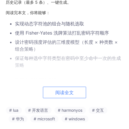
历史记录（最多 5 条）、一键生成。
阅读完本文，你将能够：
实现动态字符池的组合与随机选取
使用 Fisher-Yates 洗牌算法打乱密码字符顺序
设计密码强度评估的三维度模型（长度 × 种类数 ×
组合策略）
保证每种选中字符类型在密码中至少命中一次的生成
策略
二、密码生成的算法设计
阅读全文
2.1 字符集定义
四组字符覆盖了绝大多数网站的密码要求：
# lua
# 开发语言
# harmonyos
# 交互
# 华为
# microsoft
# windows
const
 UPPER: 
string
 = 
'ABCDEFGHIJKLMNOPQRSTUVWXYZ'
;
const
 LOWER: 
string
 = 
'abcdefghijklmnopqrstuvwxyz'
;