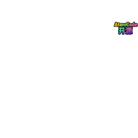
破解者需要尝试的候选密码总数是
poolSize
^
length
。
2.2 每种类型至少命中一次
纯随机从字符池中取字符可能恰好没取到某类字符。例如用户选择
了大写 + 小写 + 数字 + 符号，但随机生成的 12 位密码中恰好没
有符号。这会降低密码的实际安全性，而且某些网站可能要求密
码"必须包含特殊字符"。
解决方案——先生成"保底字符"，每类至少一个，再用随机字符填
充剩余长度，最后打乱顺序：
generate(): void {

const
 pool = 
this
.charPool();

if
 (pool.length === 
0
) {

this
.password = 
'请至少选择一种字符类型'
;

return
;

  }

const
 len = LENGTH_PRESETS[
this
.lengthIndex];
