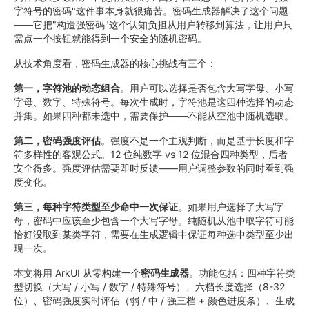
字符号的密码"这件事本身就很痛苦。密码生成器解决了这个问题
——它把"构造强密码"这个认知负担从用户转移到算法，让用户只
需点一个按钮就能得到一个安全的随机密码。
从技术角度看，密码生成器的核心挑战有三个：
第一，字符池的动态组合
。用户可以选择是否包含大写字母、小写
字母、数字、特殊符号。每次生成时，字符池是这四种选择的动态
并集。如果四种都未选中，需要保护——不能从空池中随机选取。
第二，密码强度评估
。强度不是一个主观判断，而是基于长度和字
符多样性的客观公式。12 位纯数字 vs 12 位混合四种类型，后者
安全得多。强度评估需要即时反馈——用户调整参数的同时看到强
度变化。
第三，每种字符类型至少命中一次保证
。如果用户选择了大写字
母，密码中应该至少包含一个大写字母。纯随机从池中取字符可能
恰好没取到某类字符，需要在生成逻辑中保证每种选中类型至少出
现一次。
本文将用 ArkUI 从零构建一个
密码生成器
。功能包括：四种字符类
型切换（大写 / 小写 / 数字 / 特殊符号）、六档长度选择（8-32
位）、密码强度实时评估（弱 / 中 / 强三档 + 颜色进度条）、生成