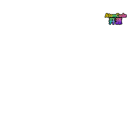
(゜-゜)つロ 干杯~-bilibili - 国内知名的视频弹幕网站
访问网站
知乎
有问题，就会有答案 - 中文互联网高质量的问答社区
访问网站
搜索引擎
必应搜索
Mi
c
rosoft必应搜索引擎，提供高质量的搜索服务
访问网站
360导航
360安全网址导航，提供各类网站分类导航
访问网站