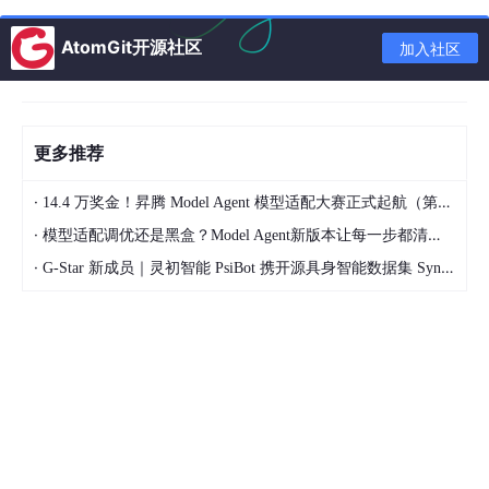
PaperYY
AtomGit开源社区
加入社区
论文查重和学术检测平台
访问网站
更多推荐
X-MOL
·
14.4 万奖金！昇腾 Model Agent 模型适配大赛正式起航（第二季）
化学领域的学术平台和知识服务
·
模型适配调优还是黑盒？Model Agent新版本让每一步都清晰可见
访问网站
·
G-Star 新成员｜灵初智能 PsiBot 携开源具身智能数据集 SynData 入驻 AtomGit
娱乐生活
微信文件传输助手
微信官方提供的网页版文件传输工具
访问网站
哔哩哔哩