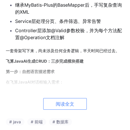
继承
MyBatis-Plus
的
BaseMapper
后，手写复杂查询
的
XML
Service
层处理分页、条件筛选、异常告警
Controller
层添加
@Valid
参数校验，并为每个方法配
置
@Operation
文档注解
一套骨架写下来，尚未涉及任何业务逻辑，半天时间已经过去。
飞算
JavaAI
生成
CRUD
：三步完成模块搭建
第一步：自然语言描述需求
在飞算
JavaAI
对话框输入需求：
“
客户表包含字段：客户名称、联系电话、地址、客户等级、创建
时间。需要根据名称模糊查询、按等级筛选，支持分页。生成完整
阅读全文
的
CRUD
代码。
”
第二步：智能解析、接口设计与确认
# java
# 前端
# 数据库