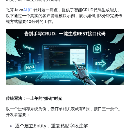
飞算
Java
AI
针对这一痛点，提供了智能
CRUD
代码生成能力。
以下通过一个真实的客户管理模块示例，展示如何用
3
分钟完成传
统方式需要
40
分钟的工作。
传统写法：一上午的
“
搬砖
”
时光
以一个进销存系统为例，仅订单相关表就有
5
张，接口三十余个。
开发者需要：
逐个建立
Entity
，重复粘贴字段注解