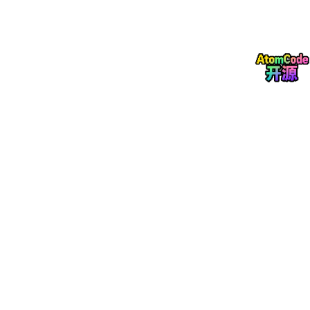
CustomerMapper.java
及复杂查询
XML
（自动生成
Lambda
条件构建）
CustomerService.java
及实现类（分页封装、异常
处理）
CustomerController.java
（所有
REST
接口、
Swag
ger
注解、参数校验）
统一返回结构及全局异常处理器
生成代码符合企业级规范，非学生作业式片段。
第四步：检查微调
若生成结果与项目现有习惯不完全一致（例如逻辑删除字段默认用
is_deleted
，而团队习惯用
deleted_at
时间戳），无需手动改代
码，只需通过智能会话对话：
“
逻辑删除改用
deleted_at
字段，非空默认
0”
系统即时重新生成对应文件，保留其他已确认逻辑。所有调整基于