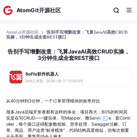
AtomGit开源社区
AtomGit开源社区
告别手写增删改查：飞算JavaAI高效CRUD
实操，3分钟生成全套REST接口
告别手写增删改查：飞算JavaAI高效CRUD实操，
3分钟生成全套REST接口
SoFlu软件机器人
249人浏览 · 2026-06-11 15:00:00
从
40
分钟到
3
分钟，一个订单管理模块的效率对比
很多
Java
后端开发者都有这样的体会：项目再大，
80%
的时间其
实是在写
CRUD——
建实体、写
Mapper
、撸
Servi
c
e
、套
Contr
oller
，每个接口还得配参数校验、异常处理、
Swagger
注解。订
单、商品、用户这类
“
标准模块
”
，代码结构高度相似，但每次都要
从头手敲，重复劳动令人麻木。