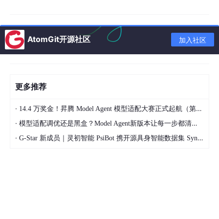
系统自动分析需求并展示解析结果：
识别实体名称
“Customer”
及字段类型（字符串、日
期、枚举）
AtomGit开源社区
加入社区
推断校验规则（手机号格式
@Pattern
、非空
@NotBlank
）
识别查询模式（模糊查询、等值筛选、分页）
更多推荐
建议枚举类（客户等级：高
/
中
/
低）
·
14.4 万奖金！昇腾 Model Agent 模型适配大赛正式起航（第二季）
·
模型适配调优还是黑盒？Model Agent新版本让每一步都清晰可见
开发者可在此步骤确认或微调解析结果，透明可控。
·
G-Star 新成员｜灵初智能 PsiBot 携开源具身智能数据集 SynData 入驻 AtomGit
第三步：生成代码
确认解析后，飞算
JavaAI
直接将整个模块嵌入项目，生成内容包
括：
Customer.java
实体类（含
@TableName
、校验注
解、枚举映射）