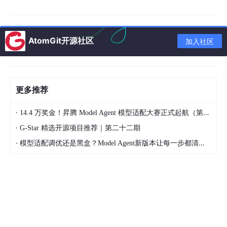
注：新方案自动识别问题所属业务场景，智能匹配对应知识库并生
AtomGit开源社区
加入社区
成答案
以下内容来自碧桂园服务数字赋能
AI
团队
更多推荐
·
14.4 万奖金！昇腾 Model Agent 模型适配大赛正式起航（第二季）
·
G-Star 精选开源项目推荐｜第二十二期
·
模型适配调优还是黑盒？Model Agent新版本让每一步都清晰可见
对于个人用户而言，基于RAG的
大模型
问答已经十分常见：检
索相关资料，再由大模型生成答案即可。 但在企业场景中，知识
分散在不同系统、不同知识库之中，问题远比公开互联网问答复
杂。传统RAG通常会面临以下三道“墙”：