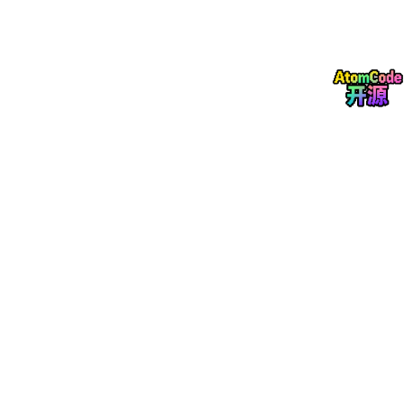
但每只都不认识你，每次都要重新教
OpenClaw本质上是一个“广连接”的网关系统，强调多平台接入和
多Agent编排，它的技能完全依赖人工编写或从社区下载，缺乏自
我进化能力。
养马（Hermes）
：
你养了一匹马
刚开始不熟悉，跑得不快
骑多了它懂你的习惯、脾气、偏好
第 10 次比第 1 次顺多了
用一句业内广为流传的总结来说：
Hermes 是教 AI “怎么把活干
好”；OpenClaw 是在解决 “怎么管好这帮干活的 AI”
。
两者的本质区别在于“自进化闭环”。Hermes完成复杂任务后，会
自动把解决方案提炼成可复用的技能文件；使用中发现不足，还能
自动“打补丁”优化。而OpenClaw是静态的——你教它什么，它就
只会什么，技能需要人工编写、安装、维护。