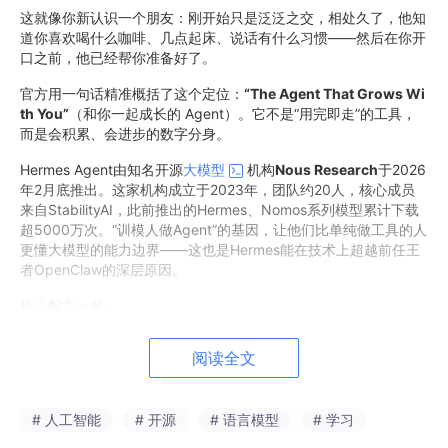
这就像你新认识一个朋友：刚开始只是泛泛之交，相处久了，他知
道你喜欢喝什么咖啡、几点起床、说话有什么习惯——然后在你开
口之前，他已经帮你准备好了。
官方用一句话精准概括了这个定位：
“The Agent That Grows Wi
th You”
（和你一起成长的 Agent）。它不是“用完即走”的工具，
而是会积累、会进步的数字分身。
Hermes Agent由知名开源
大模型
机构
Nous Research
于2026
年2月底推出。这家机构成立于2023年，团队约20人，核心成员
来自StabilityAI，此前推出的Hermes、Nomos系列模型累计下载
超5000万次。“训模人做Agent”的基因，让他们比单纯做工具的人
更懂大模型的能力边界——这也是Hermes能在技术上超越前任王
者OpenClaw的深层原因。
核心配方一览：
维度
数据
阅读全文
最低成本
$5/月 VPS，24 小时在线
# 人工智能
# 开源
# 语言模型
# 学习
GitHub Sta
突破 7 万（发布两个月）