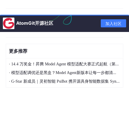
rs
内置工具
40+
AtomGit开源社区
加入社区
16 个（Telegram/Discord/Slack/微信/飞书/钉
支持平台
钉等）
MCP 可接
6,000+ 应用
入
更多推荐
迭代速度
平均不到一周一个大版本
·
14.4 万奖金！昇腾 Model Agent 模型适配大赛正式起航（第二季）
·
模型适配调优还是黑盒？Model Agent新版本让每一步都清晰可见
二、为什么叫“养马”？和“养虾”有什么区别？
·
G-Star 新成员｜灵初智能 PsiBot 携开源具身智能数据集 SynData 入驻 AtomGit
这个比喻非常形象，正好打中了两个产品最核心的设计差异。
养虾（OpenClaw）
：
你养了一池龙虾
每只龙虾都听你指挥
数量多、好管理