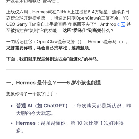
开发者亲切地喊它“爱马仕”。
上线仅六周，Hermes就在GitHub上狂揽超6.4万颗星，连续多日
霸榜全球开源榜单第一，增速是同期OpenClaw的三倍有余。YC
CEO Garry Tan亲自上手后直呼“彻底回不去了”，Anthropi
c
甚
至被指控在“复制”它的功能。
这匹“爱马仕”到底凭什么？
一句话记住它：OpenClaw是养龙虾（），Hermes是养马（）。
龙虾需要你喂，马会自己找草吃，越骑越顺。
下面，我们就来深度解剖这匹会“自进化”的神马。
一、Hermes 是什么？——5 岁小孩也能懂
想象你请了一个数字助手：
普通 AI（如 ChatGPT）
：每次聊天都是新认识，昨
天聊的今天就忘。
Hermes
：越聊越懂你，第 10 次比第 1 次好用得
多。