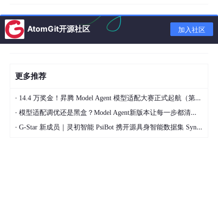
    K --> L
[缩容：降低低峰资源]
    K --> M
[预留：提前准备高峰资源]
    K --> N
[Spot：使用竞价实例]
AtomGit开源社区
加入社区
三、工程化实现
更多推荐
3.1 负载数据采集与预测
·
14.4 万奖金！昇腾 Model Agent 模型适配大赛正式起航（第二季）
# capacity_predictor.py
·
模型适配调优还是黑盒？Model Agent新版本让每一步都清晰可见
import
 numpy 
as
·
G-Star 新成员｜灵初智能 PsiBot 携开源具身智能数据集 SynData 入驻 AtomGit
from
 dataclasses 
import
from
 datetime 
import
 datetime, timedelta

@dataclass
class
ResourcePrediction
:

    timestamp: datetime

    cpu_cores: 
float
    memory_gb: 
float