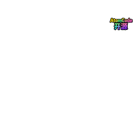
    confidence: 
float
# 0-1
class
CapacityPredictor
:

def
__init__
(
self, history_days: 
int
 = 
30
):

        self.history_days = history_days

        self.seasonal_pattern = 
None
        self.trend_rate = 
0
def
fit
(
self, metrics: 
list
[
dict
]
):

"""基于历史指标训练预测模型"""
# 提取 CPU 和内存时间序列
        cpu_series = [m[
'cpu_usage'
] 
for
 m 
in
 metri
        timestamps = [m[
'timestamp'
] 
for
 m 
in
 metri
# 计算周周期模式：取同时段的平均值
        hourly_avg = {}

for
 ts, cpu 
in
zip
(timestamps, cpu_series):

            hour_key = ts.strftime(
'%A-%H'
)  
# 如 "
if
 hour_key 
not
in
 hourly_avg:

                hourly_avg[hour_key] = []

            hourly_avg[hour_key].append(cpu)
