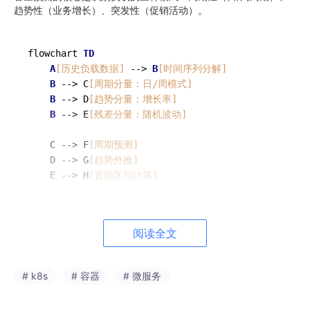
趋势性（业务增长）、突发性（促销活动）。
flowchart 
TD
A
[历史负载数据]
 --> 
B
[时间序列分解]
B
 --> C
[周期分量：日/周模式]
B
 --> D
[趋势分量：增长率]
B
 --> E
[残差分量：随机波动]
    C --> F
[周期预测]
    D --> G
[趋势外推]
    E --> H
[置信区间计算]
    F --> 
I
[综合预测]
    G --> 
I
阅读全文
    H --> 
I
I
 --> J
[资源需求映射]
# k8s
# 容器
# 微服务
    J --> K
[成本优化建议]