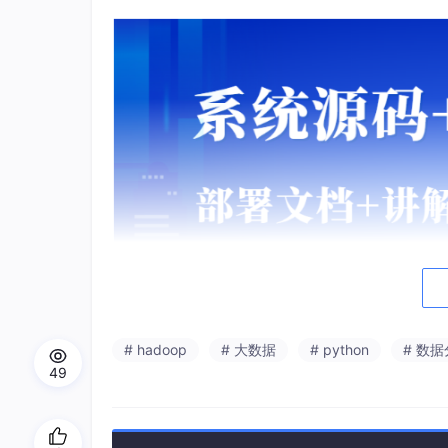
# hadoop
# 大数据
# python
# 数
49