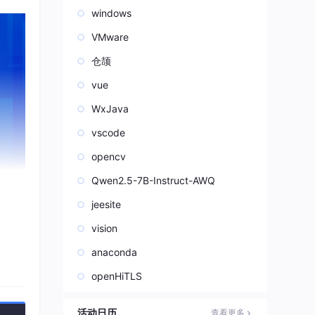
windows
VMware
仓颉
vue
WxJava
vscode
opencv
Qwen2.5-7B-Instruct-AWQ
jeesite
vision
anaconda
openHiTLS
活动日历
查看更多