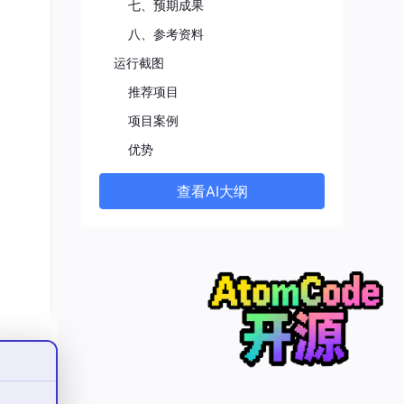
七、预期成果
八、参考资料
运行截图
推荐项目
研
项目案例
与集
优势
查看AI大纲
度、风
解决原
存
征与