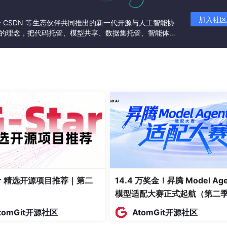
加入社区
联合 CSDN 等生态伙伴共同推出的新一代开源与人工智能协
”的理念，把代码托管、模型共享、数据集托管、智能体开
发者提供从开发、训练到部署的一站式体验。
的空气质量预测系统设计与实现
，全文适配《基于Hadoop+Spark+Hive的空气质量预测系统》
创低重、格式规范，支持CSDN一键复制发布、毕设归档查重。
park #Hive #空气质量预测 #大数据系统设计 #机器学习
空气质量预测系统设计与实现
tar 精选开源项目推荐｜第二
14.4 万奖金！昇腾 Model Age
模型适配大赛正式起航（第二
件工程（通用适配）
tomGit开源社区
AtomGit开源社区