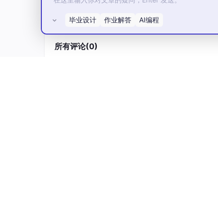
6、基于Spark MLlib机器学习库构建多
训练与超参数调优，通过多维度评价指标筛选最
毕业设计
作业解答
AI编程
7、基于ECharts可视化技术搭建大数据可
所有评论(0)
果，实现数据可视化落地。
8、完成系统全模块整合、功能联调、性能测试
保障系统稳定高效运行。
3.2 设计与功能要求
1、
环境要求
：大数据集群部署稳定，各组件联
2、
数据要求
：数据预处理规范，无重复、无异
足建模标准。
3、
分析要求
：可实现多维度空气质量统计分析
4、
模型要求
：预测模型拟合效果良好，误差指
5、
系统要求
：各功能模块联动正常，可视化界