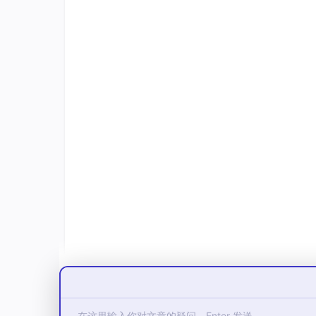
三、主要研究内容与设计要求
3.1 主要研究内容
本课题围绕
大数据集群搭建、环境数据治理、多
究，具体内容如下：
1、搭建适配海量时序数据处理的Hadoop+Sp
群稳定性调试，构建完整的分布式大数据处理环
2、采集公开城市空气质量数据集，涵盖PM2.5、
速、气压、季节、区域等多维特征，构建完整的
3、完成数据预处理工程，通过Python实现
始数据杂乱、冗余、噪声大的问题，输出高质量
4、遵循企业级大数据规范，搭建ODS、DWD、
储、规范化治理、数据溯源与复用，形成标准化
5、基于Spark SQL开展多维大数据统计
时序变化趋势，完成环境数据深度挖掘。