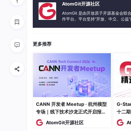
1
AtomGit开源社区
AtomGit 是由开放原子开源基金会
介绍资料
作平台。平台坚持“开放、中立、公益
发体验和算力服务整合在一起，为开
毕设任务书｜基于Hadoop+Spark+Hive
📌 简介
：大数据本科毕业设计
官方标准任务书
更多推荐
与开题报告、文献综述、毕业论文全套配套，原
🔖 标签
：#大数据毕设 #任务书 #Hadoop #S
一、基本信息
课题名称
：基于Hadoop+Spark+Hive的
课题类型
：工程应用型
CANN 开发者 Meetup · 杭州模型
G-S
专场｜线下技术沙龙正式开启报
十二期
专 业
：大数据技术、计算机科学与技术、软
名！
AtomGit开源社区
A
完成周期
：16周