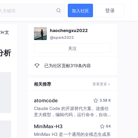
登录
加入社区
haochengxu2022
LW文
@spark2022
关注
分析
已为社区贡献319条内容
相关推荐
查看更多
atomcode
3.58 K
Claude Code 的开源替代方案。连接任
意大模型，编辑代码，运行命令，自动
验证 — 全自动执行。用 Rust 构建，极
MiniMax-H3
64
致性能。 ｜ An open-source alternativ
e to Claude Code. Connect any LLM,
、
MiniMax H3 是一个通用的全模态生成系