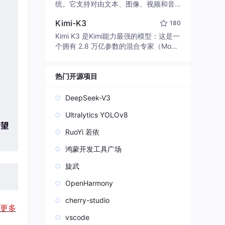
edit code, run commands, and verify
统。它支持对由文本、图像、视频和音
changes — autonomously. Built in Rus
频组成的多模态上下文进行统一理解，
t for speed. Get Started
Kimi-K3
180
并能生成分辨率高达 2K、时长可达 15
秒的带原生立体声音频的视频。得益于
Kimi K3 是Kimi能力最强的模型：这是一
面向任务泛化的系统设计，H3 在预训练
个拥有 2.8 万亿参数的混合专家（Mo
阶段就已具备广泛的多模态上下文理解
E）模型，具备原生视觉理解能力，并支
与生成能力，能够出色地执行复杂的多
持 100 万 token 的上下文窗口。
模态指令。
热门开源项目
DeepSeek-V3
Ultralytics YOLOv8
希望
RuoYi 若依
鸿蒙开发工具广场
旋武
OpenHarmony
cherry-studio
更多
vscode