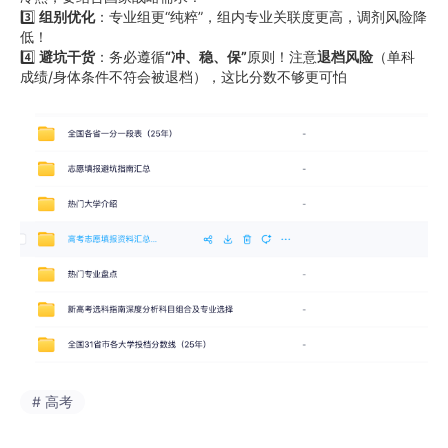
3️⃣
组别优化
：专业组更“纯粹”，组内专业关联度更高，调剂风险降
低！
4️⃣
避坑干货
：务必遵循
“冲、稳、保”
原则！注意
退档风险
（单科
成绩/身体条件不符会被退档），这比分数不够更可怕
# 高考