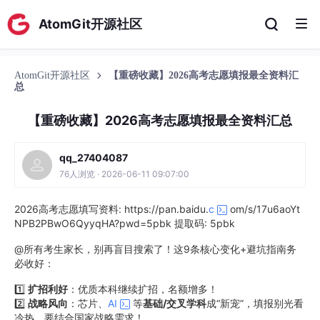
AtomGit开源社区
AtomGit开源社区
【重磅收藏】2026高考志愿填报最全资料汇
总
【重磅收藏】2026高考志愿填报最全资料汇总
qq_27404087
76人浏览 · 2026-06-11 09:07:00
2026高考志愿填写资料: https://pan.baidu.
c
om/s/17u6aoYt
NPB2PBwO6QyyqHA?pwd=5pbk 提取码: 5pbk
@所有考生家长，别再盲目搜索了！这9条核心变化+避坑指南务
必收好：
1️⃣
扩招利好
：优质本科继续扩招，名额增多！
2️⃣
战略风向
：芯片、
AI
等
基础/交叉学科
成“新宠”，填报别光看
冷热，要结合国家战略需求！