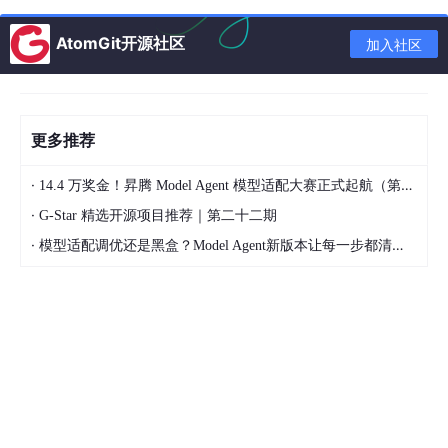
⛳️ 推荐
AtomGit开源社区
加入社区
专栏介绍
一、算术运算符
更多推荐
1. 基本算术操作
2. 特殊算术扩展
·
14.4 万奖金！昇腾 Model Agent 模型适配大赛正式起航（第二季）
·
二、关系运算符
G-Star 精选开源项目推荐｜第二十二期
·
模型适配调优还是黑盒？Model Agent新版本让每一步都清晰可见
1. 基本比较操作
三、逻辑运算符（关键特性）
1. 返回值规则
2. 短路求值特性
3. 常见应用技巧
四、其他关键运算符