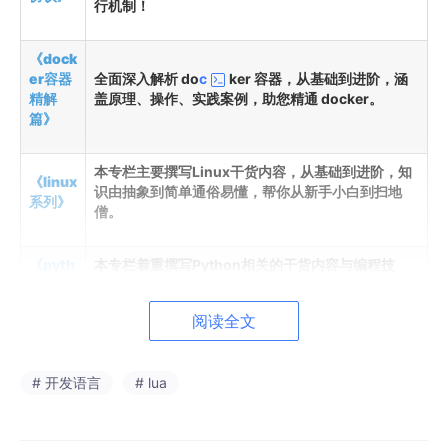
行机制！
《dock
er容器
全面深入解析 do
c
ker 容器，从基础到进阶，涵
精解
盖原理、操作、实践案例，助您精通 docker。
篇》
本专栏主要撰写Linux干货内容，从基础到进阶，知
《linux
识由抽象到简单通俗易懂，帮你从新手小白到扫地
系列》
僧。
《pyth
本专栏着重撰写Python相关的干货内容与编程技
on 系
巧，助力大家从底层去认识Python，将更多复杂的
列》
知识由抽象转化为简单易懂的内容。
阅读全文
《试题
本专栏主要是发布一些考试和练习题库（涵盖软考、
库》
HCIE、HRCE、CCNA等）
# 开发语言
# lua
目录