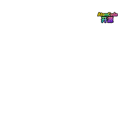
1. 字符串连接运算符
2. 长度运算符
五、重要注意事项
1. 运算符优先级
2. 类型转换规则
3. 避坑指南