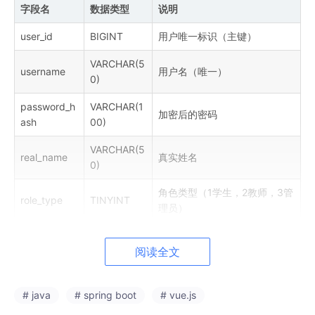
字段名
数据类型
说明
user_id
BIGINT
用户唯一标识（主键）
VARCHAR(5
username
用户名（唯一）
0)
password_h
VARCHAR(1
加密后的密码
ash
00)
VARCHAR(5
real_name
真实姓名
0)
角色类型（1学生，2教师，3管
role_type
TINYINT
理员）
VARCHAR(1
email
电子邮箱
00)
阅读全文
c
reate_ti
DATETIME
账户创建时间
me
# java
# spring boot
# vue.js