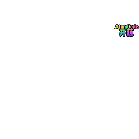
audit_stat
审核状态（0待审核，1通过，2
TINYINT
us
拒绝）
submit_ti
DATETIME
提交时间
me
论文评审数据表
论文评审数据表存储教师对论文的评审结果及答辩安排信息。评审
ID为主键，关联学生和教师ID，分数和评语记录评审细节。结构表
如表3-3所示。
字段名
数据类型
说明
review_id
BIGINT
评审ID（主键）
student_id
BIGINT
学生ID（外键）
teacher_id
BIGINT
评审教师ID（外键）