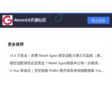
论文选题数据表
论文选题数据表记录学生选题信息及教师审核状态。选题ID为主
AtomGit开源社区
加入社区
键，学生与教师的关联通过外键实现，状态字段标识选题是否通过
审核。结构表如表3-2所示。
字段名
数据类型
说明
更多推荐
topic_id
BIGINT
选题唯一标识（主键）
·
14.4 万奖金！昇腾 Model Agent 模型适配大赛正式起航（第二季）
student_i
BIGINT
学生ID（外键）
·
d
模型适配调优还是黑盒？Model Agent新版本让每一步都清晰可见
·
G-Star 新成员｜灵初智能 PsiBot 携开源具身智能数据集 SynData 入驻 AtomGit
teacher_i
BIGINT
指导教师ID（外键）
d
VARCHAR(2
topic_title
论文题目
00)
topic_des
TEXT
选题描述
c