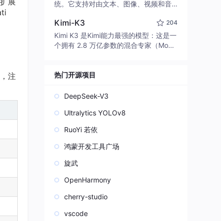
扩展
edit code, run commands, and verify
统。它支持对由文本、图像、视频和音
i
changes — autonomously. Built in Rus
频组成的多模态上下文进行统一理解，
t for speed. Get Started
Kimi-K3
204
并能生成分辨率高达 2K、时长可达 15
秒的带原生立体声音频的视频。得益于
Kimi K3 是Kimi能力最强的模型：这是一
面向任务泛化的系统设计，H3 在预训练
个拥有 2.8 万亿参数的混合专家（Mo
阶段就已具备广泛的多模态上下文理解
E）模型，具备原生视觉理解能力，并支
与生成能力，能够出色地执行复杂的多
持 100 万 token 的上下文窗口。
模态指令。
热门开源项目
键，注
DeepSeek-V3
Ultralytics YOLOv8
RuoYi 若依
鸿蒙开发工具广场
旋武
OpenHarmony
cherry-studio
vscode