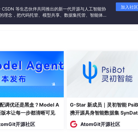
55)
课程封面图链接
加入社区
联合 CSDN 等生态伙伴共同推出的新一代开源与人工智能协
”的理念，把代码托管、模型共享、数据集托管、智能体开
课程创建时间
发者提供从开发、训练到部署的一站式体验。
最后更新时间
为数据，如作业提交、测验成绩和讨论区发言。记录ID为主键
描述
记录唯一标识（主键）
用户ID
配调优还是黑盒？Model A
G-Star 新成员｜灵初智能 PsiB
t新版本让每一步都清晰可见
携开源具身智能数据集 SynDat
关联课程ID
入驻 AtomGit
tomGit开源社区
AtomGit开源社区
活动类型（1作业，2测验，3讨论）
关联内容ID