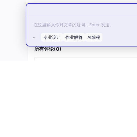
综合项目实战：3000+精品案例库，涵盖
详细视频演示
毕业设计
作业解答
AI编程
请联系我获取更详细的演示视频
所有评论(0)
系统介绍：
直接拿走，意外获得200多套代码，需要的滴我【2
码+MyBatis+MySQL（可提供说明文档（通过
A
功能参考截图：