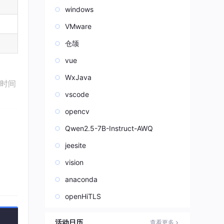
windows
VMware
仓颉
vue
WxJava
建时间
vscode
opencv
Qwen2.5-7B-Instruct-AWQ
jeesite
vision
anaconda
openHiTLS
活动日历
查看更多