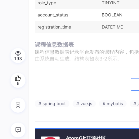
role_type
TINYINT
account_status
BOOLEAN
registration_time
DATETIME
课程信息数据表
课程信息数据表记录平台发布的课程内容，包括
由系统自动生成。结构表如表3-2所示。
193
字段名
数据类型
6
course_id
BIGINT
course_title
VARCHAR(1
# spring boot
# vue.js
# mybatis
# 
course_desc
TEXT
category_id
INT
teacher_id
BIGINT
AtomGit开源社区