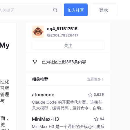
登录
加入社区
qq4_811517515
@2301_78326417
My
关注
已为社区贡献366条内容
相关推荐
查看更多
性化
习者
管理
atomcode
3.62 K
与
Claude Code 的开源替代方案。连接任
意大模型，编辑代码，运行命令，自动
验证 — 全自动执行。用 Rust 构建，极
界面，
MiniMax-H3
84
致性能。 ｜ An open-source alternativ
、教
e to Claude Code. Connect any LLM,
MiniMax H3 是一个通用的全模态生成系