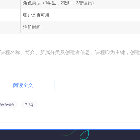
角色类型（1学生，2教师，3管理员）
账户是否可用
注册时间
课程名称、简介、所属分类及创建者信息。课程ID为主键，创
描述
阅读全文
课程唯一标识（主键）
00)
课程标题
java-ee
# sql
课程详细描述
课程分类ID
创建者教师ID