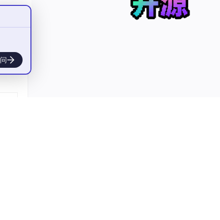
问
系统源