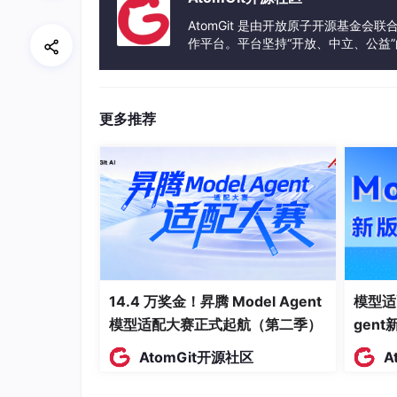
cover_image_url
VARCHAR(2
AtomGit 是由开放原子开源基金会
作平台。平台坚持“开放、中立、公益
create_time
DATETIME
发体验和算力服务整合在一起，为开
update_time
DATETIME
更多推荐
学习互动记录数据表
学习互动记录数据表存储用户在学习过程中的行
时间由系统自动记录。结构表如表3-3所示。
字段名
数据类型
record_id
BIGINT
user_id
BIGINT
14.4 万奖金！昇腾 Model Agent
模型适
模型适配大赛正式起航（第二季）
gen
course_id
BIGINT
AtomGit开源社区
A
activity_type
TINYINT
content_id
BIGINT