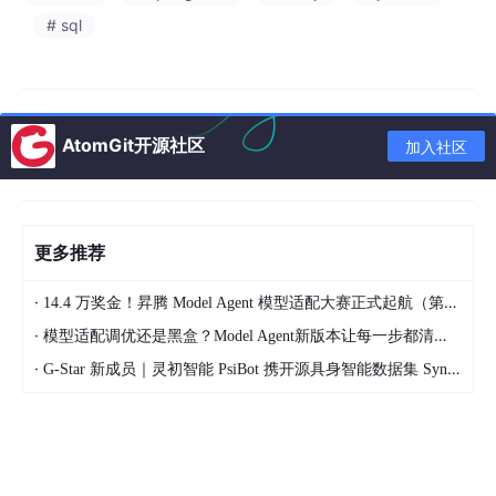
# sql
服务订单表
服务订单表存储用户预约的各项服务记录，包括服务类型、时间、
状态等。订单ID为主键，创建时间自动生成，便于后续统计和分
析。结构表如表3-2所示。
AtomGit开源社区
加入社区
字段名
数据类型
描述
order_id
BIGINT
订单唯一标识（主键）
更多推荐
user_id
BIGINT
关联用户ID
·
14.4 万奖金！昇腾 Model Agent 模型适配大赛正式起航（第二季）
VARCHAR(5
service_type
服务类型（医疗/家政等）
·
模型适配调优还是黑盒？Model Agent新版本让每一步都清晰可见
0)
·
G-Star 新成员｜灵初智能 PsiBot 携开源具身智能数据集 SynData 入驻 AtomGit
order_time
DATETIME
下单时间
service_time
DATETIME
服务预约时间
订单状态（0待确认/1完
order_status
TINYINT
成）