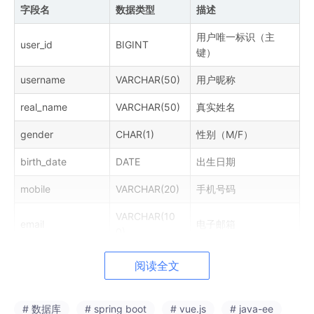
字段名
数据类型
描述
用户唯一标识（主
user_id
BIGINT
键）
username
VARCHAR(50)
用户昵称
real_name
VARCHAR(50)
真实姓名
gender
CHAR(1)
性别（M/F）
birth_date
DATE
出生日期
mobile
VARCHAR(20)
手机号码
VARCHAR(10
email
电子邮箱
0)
register_time
DATETIME
注册时间
阅读全文
a
c
count_statu
TINYINT
账户状态（0/1）
s
# 数据库
# spring boot
# vue.js
# java-ee