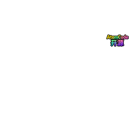
payment_amou
DECIMAL(10,
支付金额
nt
2)
健康监测记录表
健康监测记录表用于存储用户的健康数据，如血压、心率等，便于
长期跟踪和分析。记录ID为主键，检测时间自动记录。结构表如表
3-3所示。
字段名
数据类型
描述
record_id
BIGINT
记录唯一标识（主键）
user_id
BIGINT
关联用户ID
blood_pressure
VARCHAR(20)
血压值
heart_rate
INT
心率
blood_sugar
DECIMAL(5,2)
血糖值