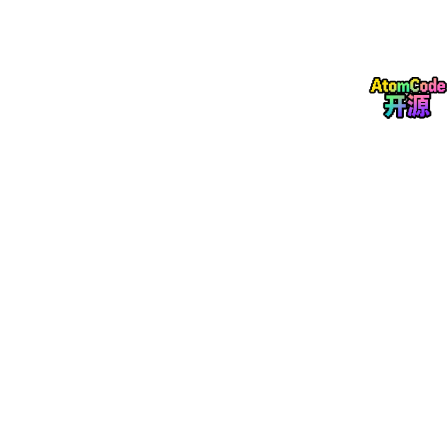
from
 dataclasses 
import
from
 typing 
import
List
, 
Dict
, 
Optional
from
 datetime 
import
import
 json

@dataclass
class
SystemSnapshot
:

    timestamp: datetime

    cpu_usage: 
float
    memory_usage: 
float
    network_in_mbps: 
float
    network_out_mbps: 
float
    active_connections: 
int
    slow_queries: 
List
[
Dict
]

    error_logs: 
List
[
Dict
]

    deployment_version: 
str
@dataclass
class
TrafficSample
:

    timestamp: datetime

    method: 
str