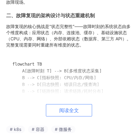
故障现场。
二、故障复现的架构设计与状态重建机制
故障复现的核心挑战是"状态完整性"——故障时刻的系统状态由多
个维度构成：应用状态（内存、连接池、缓存）、基础设施状态
（CPU、内存、网络）、外部依赖状态（数据库、第三方 API）。
完整复现需要同时重建所有维度的状态。
flowchart TB

    A[故障时刻 T] --> B[多维度状态采集]

    B --> C[指标快照: CPU/内存/网络]

    B --> D[日志快照: 错误日志/慢查询]

    B --> E[链路快照: 请求链路/耗时分布]

    B --> F[配置快照: 部署版本/参数配置]

阅读全文
    C --> G[状态重建引擎]

    D --> G

    E --> G

# k8s
# 容器
# 微服务
    F --> G
