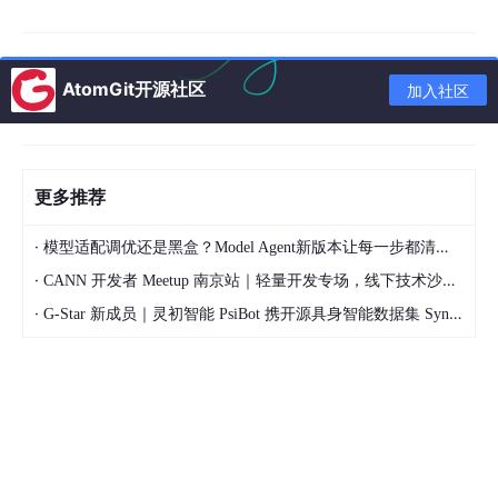
    G --> H[环境模拟]

    H --> I[流量回放: 重放故障时刻的请求]

    H --> J[负载模拟: 重建 CPU/内存压力]

AtomGit开源社区
加入社区
    H --> K[故障注入: 模拟网络延迟/丢包]

    I --> L[复现验证]

    J --> L

更多推荐
    K --> L

·
    L --> M{故障复现?}

模型适配调优还是黑盒？Model Agent新版本让每一步都清晰可见
    M -->|
是| N
[根因定位]

·
CANN 开发者 Meetup 南京站｜轻量开发专场，线下技术沙龙正式开启报名
    M -->|
否| O
[调整参数，重新尝试]

·
G-Star 新成员｜灵初智能 PsiBot 携开源具身智能数据集 SynData 入驻 AtomGit
三、生产级实现：故障复现引擎
# fault_replayer.py — AI 辅助故障复现引擎