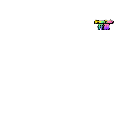
式：规则引擎确保和声功能正确性，概率采样引入变化性，避免每
次生成完全相同的结果。
节奏声部生成器
根据旋律的节拍结构，生成鼓组、贝斯线和其他节
奏声部。贝斯线遵循和弦根音走向，鼓组模式基于常见节奏型模板
库进行变奏。
混音层
对多轨内容进行自动混音处理：频段平衡器通过 EQ 调整各
轨的频率分布，避免频段冲突；动态压缩器控制各轨的动态范围；
空间效果处理器添加混响和声像定位。
三、核心模块的代码实现
import
 numpy 
as
from
 dataclasses 
import
from
 typing 
import
Optional
# 音高到 MIDI 编号的映射常量
NOTE_NAMES = [
"C"
, 
"C#"
, 
"D"
, 
"D#"
, 
"E"
, 
"F"
, 
"F#"
,