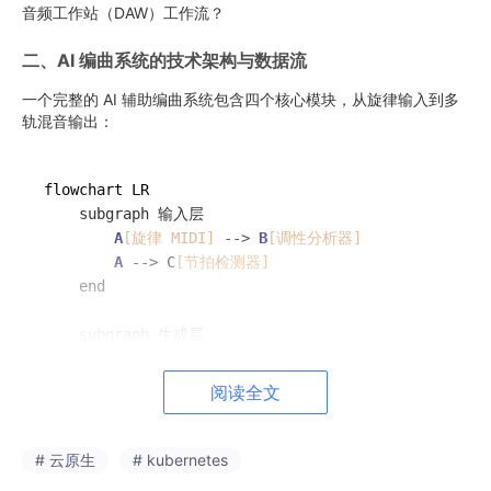
音频工作站（DAW）工作流？
二、AI 编曲系统的技术架构与数据流
一个完整的 AI 辅助编曲系统包含四个核心模块，从旋律输入到多
轨混音输出：
flowchart LR

    subgraph 输入层

A
[旋律 MIDI]
 --> 
B
[调性分析器]
A
 --> C
[节拍检测器]
    end

    subgraph 生成层

B
 --> D
[和声生成模型]
        C --> E
[节奏声部生成器]
阅读全文
        D --> F
[音色匹配引擎]
        E --> F

    end

# 云原生
# kubernetes