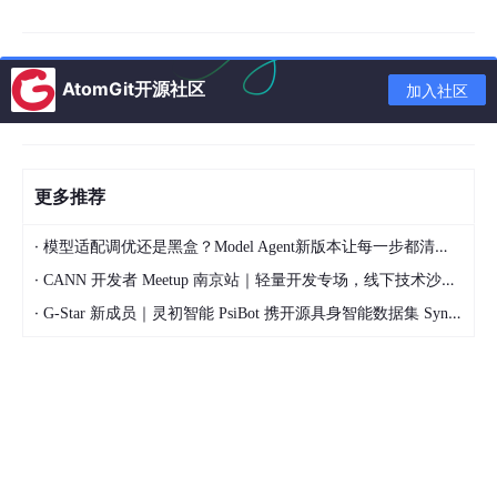
    subgraph 混音层

        F --> G
[频段平衡器]
        G --> H
[动态压缩器]
        H --> 
I
[空间效果处理器]
AtomGit开源社区
加入社区
    end

    subgraph 输出层

I
 --> J
[多轨 MIDI 导出]
更多推荐
I
 --> K
[音频渲染]
        J --> L
[DAW 集成]
·
模型适配调优还是黑盒？Model Agent新版本让每一步都清晰可见
        K --> L

·
CANN 开发者 Meetup 南京站｜轻量开发专场，线下技术沙龙正式开启报名
·
G-Star 新成员｜灵初智能 PsiBot 携开源具身智能数据集 SynData 入驻 AtomGit
调性分析器
从输入旋律中提取调性中心（Tonic）和调式（Major/
Minor），这是和声生成的约束条件。实现上采用 Krumhansl-Sch
muckler 调性分析算法，通过计算音高分布与调性轮廓的相关系数
来确定调性。
和声生成模型
基于调性约束和旋律音高，生成符合功能性和声进行
（T-S-D-T）的和弦序列。模型采用规则引擎 + 概率采样的混合方