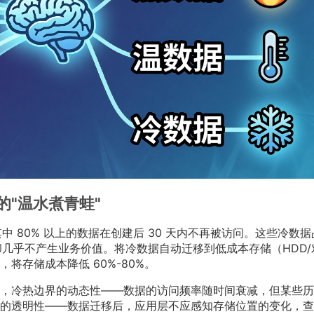
"温水煮青蛙"
其中 80% 以上的数据在创建后 30 天内不再被访问。这些冷数
本却几乎不产生业务价值。将冷数据自动迁移到低成本存储（HDD/
将存储成本降低 60%-80%。
，冷热边界的动态性——数据的访问频率随时间衰减，但某些历
的透明性——数据迁移后，应用层不应感知存储位置的变化，查