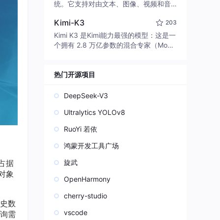
edit code, run commands, and verify
统。它支持对由文本、图像、视频和音
changes — autonomously. Built in Rus
频组成的多模态上下文进行统一理解，
t for speed. Get Started
Kimi-K3
203
并能生成分辨率高达 2K、时长可达 15
秒的带原生立体声音频的视频。得益于
Kimi K3 是Kimi能力最强的模型：这是一
面向任务泛化的系统设计，H3 在预训练
个拥有 2.8 万亿参数的混合专家（Mo
阶段就已具备广泛的多模态上下文理解
E）模型，具备原生视觉理解能力，并支
与生成能力，能够出色地执行复杂的多
持 100 万 token 的上下文窗口。
模态指令。
热门开源项目
DeepSeek-V3
Ultralytics YOLOv8
RuoYi 若依
鸿蒙开发工具广场
据占据
旋武
对象
OpenHarmony
cherry-studio
史数
vscode
询需