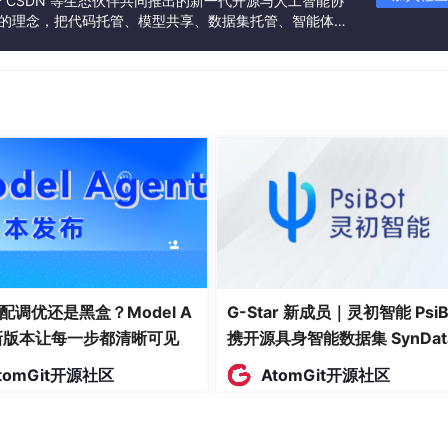
联合 CSDN 等生态伙伴共同推出的新一代开源与人工智能协
”的理念，把代码托管、模型共享、数据集托管、智能体开
发者提供从开发、训练到部署的一站式体验。
]



理]

配调优还是黑盒？Model A
G-Star 新成员｜灵初智能 PsiB
t新版本让每一步都清晰可见
携开源具身智能数据集 SynDat
入驻 AtomGit
tomGit开源社区
AtomGit开源社区
类模型，预测每条数据在未来 N 天内被访问的概率。特征包括最
uency）、数据大小和业务标签。