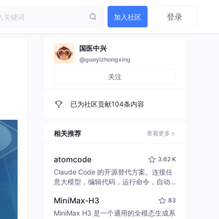
登录
加入社区
国医中兴
@guoyizhongxing
关注
已为社区贡献104条内容
相关推荐
查看更多
atomcode
3.62 K
Claude Code 的开源替代方案。连接任
意大模型，编辑代码，运行命令，自动
验证 — 全自动执行。用 Rust 构建，极
MiniMax-H3
83
致性能。 ｜ An open-source alternativ
e to Claude Code. Connect any LLM,
MiniMax H3 是一个通用的全模态生成系