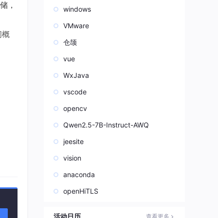
储，
windows
VMware
问概
仓颉
vue
WxJava
vscode
opencv
Qwen2.5-7B-Instruct-AWQ
jeesite
vision
anaconda
openHiTLS
活动日历
查看更多