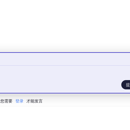
ccess_time

提
00
,

您需要
登录
才能发言