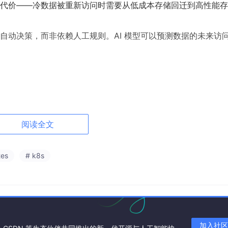
代价——冷数据被重新访问时需要从低成本存储回迁到高性能存
自动决策，而非依赖人工规则。AI 模型可以预测数据的未来访
阅读全文


tes
# k8s
为冷数据]

加入社区
热数据]
