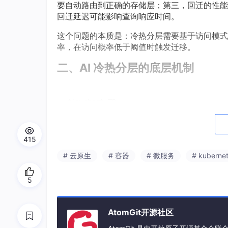
要自动路由到正确的存储层；第三，回迁的性能
回迁延迟可能影响查询响应时间。
这个问题的本质是：冷热分层需要基于访问模式
率，在访问概率低于阈值时触发迁移。
二、AI 冷热分层的底层机制
flowchart TB

    subgraph 访问采集[
"访问模式采集"
]

        QUERY[查询日志] --> FEAT[特征提取]
        FEAT --> F1[最近访问时间]

415
        FEAT --> F2[访问频率]

# 云原生
# 容器
# 微服务
# kuberne
        FEAT --> F3[数据大小]

        FEAT --> F4[业务标签]

5
end
    FEAT --> MODEL[访问概率预测模型]

AtomGit开源社区
    MODEL --> |
P
(访问) < 阈值| 
COLD
[标记
    MODEL --> |
P
(访问) ≥ 阈值| 
HOT
[保留为