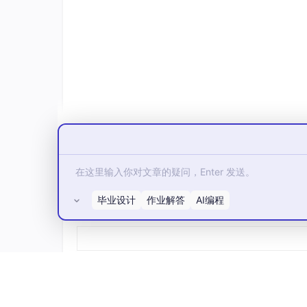
    data_size_mb: 
float
    business_tag: 
str
def
to_vector
(
self
) -> 
list
:

"""转换为模型输入向量"""
        days_since_access = (

            datetime.now() - self.last_a
        ).days

return
 [

            days_since_access,

            self.access_count_7d,

            self.access_count_30d,

            self.data_size_mb,

毕业设计
作业解答
AI编程
所有评论(0)
# 业务标签编码
hash
(self.business_tag) % 
1
        ]

class
AccessFeatureExtractor
:

"""访问模式特征提取器"""