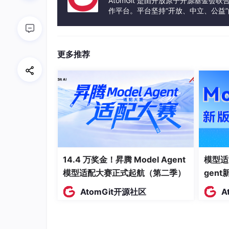
AtomGit 是由开放原子开源基金会
作平台。平台坚持“开放、中立、公益
    COLD --> MIGRATE[迁移引擎]

发体验和算力服务整合在一起，为开
    MIGRATE --> OBJ[对象存储<br/>低成本]

    MIGRATE --> HDD[HDD 存储<br/>中成本]

更多推荐
    subgraph 透明访问[
"透明访问层"
]

        APP[应用查询] --> ROUTER[存储路由器
        ROUTER --> |
热数据| SSD
[SSD/NVMe]
        ROUTER --> |
冷数据| PROXY
[冷数据代
        PROXY --> |
异步回迁| SSD
        PROXY --> OBJ

        PROXY --> HDD

end
14.4 万奖金！昇腾 Model Agent
模型适
模型适配大赛正式起航（第二季）
gen
关键机制解析：
AtomGit开源社区
A
访问概率预测
：基于历史访问模式训练分
问时间（recency）、访问频率（freq