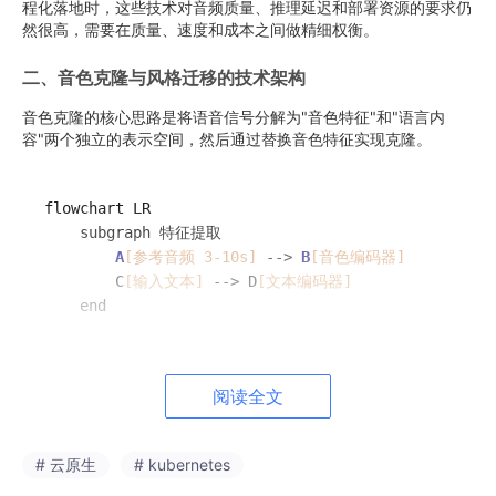
程化落地时，这些技术对音频质量、推理延迟和部署资源的要求仍
然很高，需要在质量、速度和成本之间做精细权衡。
二、音色克隆与风格迁移的技术架构
音色克隆的核心思路是将语音信号分解为"音色特征"和"语言内
容"两个独立的表示空间，然后通过替换音色特征实现克隆。
flowchart LR

    subgraph 特征提取

A
[参考音频 3-10s]
 --> 
B
[音色编码器]
        C
[输入文本]
 --> D
[文本编码器]
    end

    subgraph 特征融合

B
 --> E
[音色嵌入向量]
阅读全文
        D --> F
[语言内容向量]
        E --> G
[跨注意力融合层]
        F --> G

# 云原生
# kubernetes
    end
