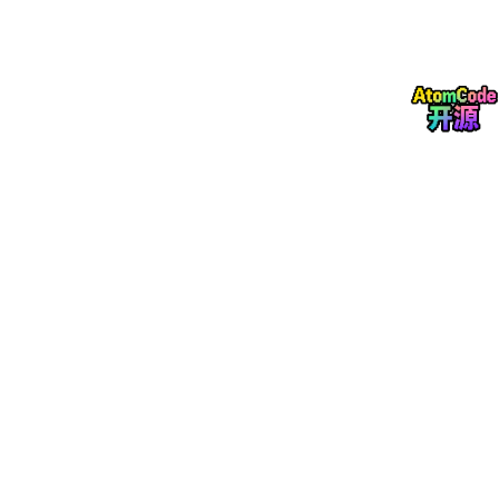
文本编码器
将输入文本转换为语言内容向量，包含音素序列、韵律
边界和重音标记。关键设计：文本编码必须与音色编码解耦，否则
克隆出的音色会"泄漏"参考音频的语言内容。
跨注意力融合层
将音色嵌入和语言内容向量融合，生成带有目标音
色特征的声学特征。跨注意力机制允许模型在生成每个音素时动态
参考音色嵌入的不同维度，实现精细的音色控制。
风格控制
通过额外的情感标签和韵律参数，控制合成语音的情感表
达、语速和音高。这是风格迁移的关键——同一音色在不同情感状
态下，声学特征差异巨大。
三、音色克隆与风格迁移的代码实现
import
 numpy 
as
import
import
 torch.nn 
as
import
 torch.nn.functional 
as
from
 dataclasses 
import
from
 typing 
import
Optional