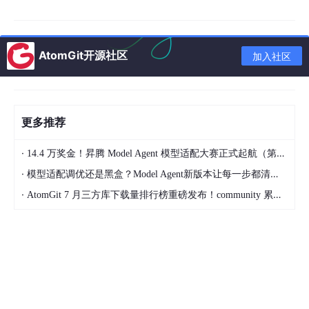
    subgraph 声学生成

        G --> H
[梅尔频谱生成器]
        H --> 
I
[声码器 Vocoder]
AtomGit开源社区
加入社区
    end

    subgraph 风格控制

        J
[情感标签]
 --> K
[风格嵌入]
更多推荐
        K --> G

        L
[语速/音高参数]
 --> H

·
14.4 万奖金！昇腾 Model Agent 模型适配大赛正式起航（第二季）
    end

·
模型适配调优还是黑盒？Model Agent新版本让每一步都清晰可见
I
 --> M
[输出音频]
·
AtomGit 7 月三方库下载量排行榜重磅发布！community 累计破百万断层领跑，Chromium 组件全面霸榜
音色编码器
从参考音频中提取固定维度的音色嵌入向量（Speaker
Embedding），该向量编码了说话人的音色特征（音高范围、共
振峰位置、声带振动模式等），与具体的语言内容解耦。实现上通
常采用 ECAPA-TDNN 或 ResNet 架构，在 VoxCeleb 等大规模说
话人识别数据集上预训练。