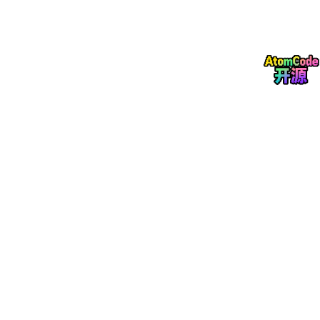
三、生产级实现：运维知识图谱构建引擎
# ops_knowledge_graph.py — 运维知识图谱构建引擎
from
 dataclasses 
import
from
 typing 
import
List
, 
Optional
, 
Dict
from
 enum 
import
import
import
 json

class
EntityType
(
Enum
):

    SERVICE = 
"service"
    HOST = 
"host"
    METRIC = 
"metric"
    FAULT_PATTERN = 
"fault_pattern"
    FIX_ACTION = 
"fix_action"
class
RelationType
(
Enum
):

    DEPENDS_ON = 
"depends_on"
    CAUSES = 
"causes"
    FIXES = 
"fixes"