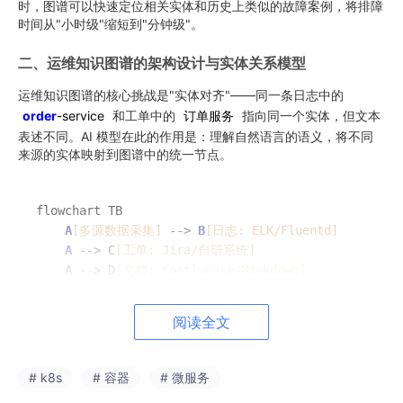
时，图谱可以快速定位相关实体和历史上类似的故障案例，将排障
时间从"小时级"缩短到"分钟级"。
二、运维知识图谱的架构设计与实体关系模型
运维知识图谱的核心挑战是"实体对齐"——同一条日志中的
order
-service
和工单中的
订单服务
指向同一个实体，但文本
表述不同。AI 模型在此的作用是：理解自然语言的语义，将不同
来源的实体映射到图谱中的统一节点。
flowchart TB

A
[多源数据采集]
 --> 
B
[日志: ELK/Fluentd]
A
 --> C
[工单: Jira/自研系统]
A
 --> D
[文档: Confluence/Markdown]
A
 --> E
[变更: Git/CI 记录]
阅读全文
B
 --> F
[实体提取与关系推理]
    C --> F

    D --> F

# k8s
# 容器
# 微服务
    E --> F
