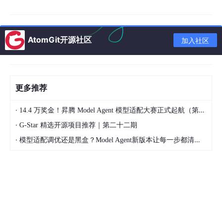
    F --> G
[知识图谱存储]
    G --> H
[服务节点]
    G --> 
I
[故障模式节点]
AtomGit开源社区
加入社区
    G --> J
[修复方案节点]
    G --> K
[指标节点]
    H --> L
[依赖关系: 调用链]
更多推荐
    H --> M
[因果关系: 故障传播]
I
 --> N
[修复关系: 解决方案]
·
14.4 万奖金！昇腾 Model Agent 模型适配大赛正式起航（第二季）
    L --> O
[图查询引擎]
·
G-Star 精选开源项目推荐｜第二十二期
    M --> O

·
模型适配调优还是黑盒？Model Agent新版本让每一步都清晰可见
    N --> O

    O --> 
P
[故障关联查询]
    O --> 
Q
[影响面分析]
    O --> R
[修复建议推荐]