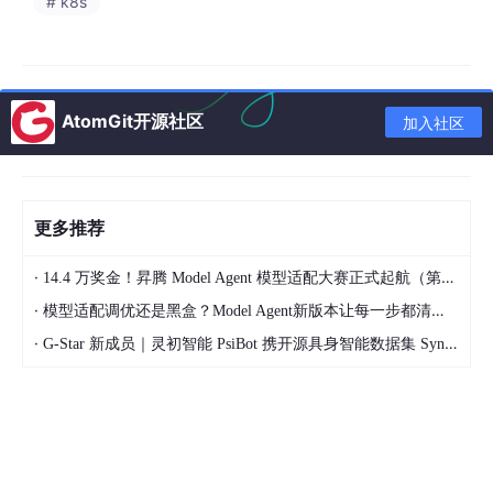
# k8s
        LLM 
--> R2[索引建议<br/>新建/修改/删除索引]
        LLM 
--> R3[SQL改写<br/>子查询→JOIN/窗口函数优
        LLM 
--> R4[参数调整<br/>缓冲池/排序区/并行度]
end
AtomGit开源社区
加入社区
    R2 
--> VERIFY[验证层<br/>预估代价对比]
    R3 
--> VERIFY
    VERIFY 
--> |代价降低| APPLY[应用优化]
更多推荐
关键机制解析：
·
14.4 万奖金！昇腾 Model Agent 模型适配大赛正式起航（第二季）
执行计划解析
：将
EXPLAIN
的表格输出解析为结构化数
·
模型适配调优还是黑盒？Model Agent新版本让每一步都清晰可见
据——每个算子的类型（Seq Scan、Index Scan、Hash J
·
G-Star 新成员｜灵初智能 PsiBot 携开源具身智能数据集 SynData 入驻 AtomGit
oin）、行数估计、耗时占比。大模型需要理解这些字段的
语义含义。
多源信息融合
：优化建议不仅基于执行计划，还需要表统计
信息（行数、基数、数据分布）、现有索引列表和历史优化
案例。这些信息作为上下文注入 Prompt。