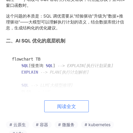
窗口函数时。
这个问题的本质是：SQL 调优需要从"经验驱动"升级为"数据+推
理驱动"——大模型可以理解执行计划的语义，结合数据库统计信
息，生成结构化的优化建议。
二、AI SQL 优化的底层机制
flowchart TB

SQL
[慢查询 
SQL
] 
--> EXPLAIN[执行计划采集]
EXPLAIN
--> PLAN[执行计划解析]
SQL
--> LLM[大模型推理]
    PLAN 
--> LLM
    STATS[表统计信息] 
--> LLM
INDEX
[现有索引] 
--> LLM
阅读全文
    HIST[历史优化案例] 
--> LLM
    subgraph 推理输出["优化建议输出"]

# 云原生
# 容器
# 微服务
# kubernetes
        LLM 
--> R1[问题诊断<br/>全表扫描/索引失效/排序