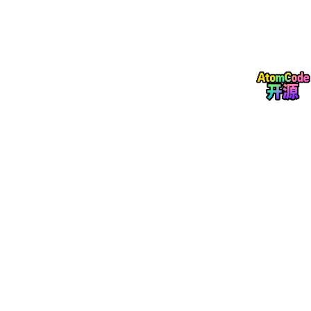
代价验证
：生成的优化建议需要通过
EXPLAIN
预估代价
进行验证，确保优化后代价确实降低，避免"优化"反而变慢
的情况。
三、AI SQL 优化的工程实现
3.1 执行计划解析器
import
from
 dataclasses 
import
 dataclass

@dataclass
class
PlanNode
:

    node_type: 
str
# Seq Scan, Index Scan, Ha
    relation: 
str
# 表名
    cost: 
float
# 启动代价
    total_cost: 
float
# 总代价
    rows: 
int
# 估计行数
    width: 
int
# 平均行宽