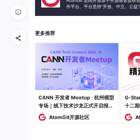
AtomGit 是由开放原子开源基金会
作平台。平台坚持“开放、中立、公益
发体验和算力服务整合在一起，为开
更多推荐
来源：麦肯锡《组织现状报告2026》——仅6
CANN 开发者 Meetup · 杭州模型
G-S
为什么？
专场｜线下技术沙龙正式开启报
十二期
名！
因为麦肯锡的九大主题是"自上而下"的逻辑—
AtomGit开源社区
A
但现实是：
当技能迭代的速度远超过企业的应对能
领英2026人才效能报告的数据更冷：