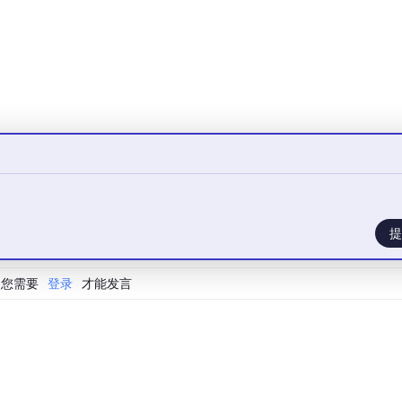
lo
c
ity Advantage”
技能、构建或获取所需技能并调动人才的能力。
提
您需要
登录
才能发言