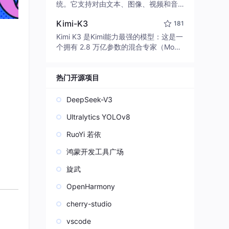
edit code, run commands, and verify
统。它支持对由文本、图像、视频和音
changes — autonomously. Built in Rus
频组成的多模态上下文进行统一理解，
t for speed. Get Started
Kimi-K3
181
并能生成分辨率高达 2K、时长可达 15
秒的带原生立体声音频的视频。得益于
Kimi K3 是Kimi能力最强的模型：这是一
面向任务泛化的系统设计，H3 在预训练
个拥有 2.8 万亿参数的混合专家（Mo
阶段就已具备广泛的多模态上下文理解
E）模型，具备原生视觉理解能力，并支
与生成能力，能够出色地执行复杂的多
持 100 万 token 的上下文窗口。
模态指令。
热门开源项目
DeepSeek-V3
Ultralytics YOLOv8
RuoYi 若依
鸿蒙开发工具广场
旋武
OpenHarmony
cherry-studio
vscode