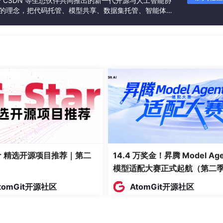
联合 CSDN 等生态伙伴共同推出的新一代开源与人工智能协
”的理念，把代码托管、模型共享、数据集托管、智能体开
发者提供从开发、训练到部署的一站式体验。
%的GBS领导者实现高级技术全面价值
tar 精选开源项目推荐｜第二
14.4 万奖金！昇腾 Model Age
模型适配大赛正式起航（第二
—先有战略，再有组织，最后有人才。
tomGit开源社区
AtomGit开源社区
力时，"自上而下"的设计赶不上"自下而上"的变化。