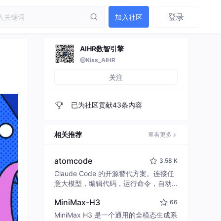
登录
加入社区
AIHR数智引擎
@Kiss_AIHR
关注
已为社区贡献43条内容
相关推荐
查看更多
atomcode
3.58 K
Claude Code 的开源替代方案。连接任
意大模型，编辑代码，运行命令，自动
验证 — 全自动执行。用 Rust 构建，极
MiniMax-H3
66
致性能。 ｜ An open-source alternativ
e to Claude Code. Connect any LLM,
MiniMax H3 是一个通用的全模态生成系