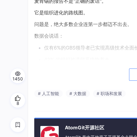
麦肯锡的报告不是"正确的废话"。
它是组织进化的路线图。
问题是，绝大多数企业连第一步都迈不出去。
数据会说话：
仅有6%的GBS领导者已实现高级技术全面
42% 的组织被遗留系统拖着走。
41% 的员工抗拒变化。
1450
这意味着：
真正从"工具升级"走向"组织重构"
# 人工智能
# 大数据
# 职场和发展
8
AtomGit开源社区