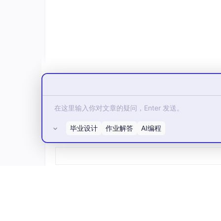
来源：LinkedIn, “2026 Talent Report: The Ve
86%的企业缺乏人才效能
——即实时洞察自身
仅有14%的企业，正在拉开差距。
毕业设计
作业解答
AI编程
差距不在战略。
所有评论(0)
差距在第一步。
因为培训，追不上AI迭代
这才是最核心的问题。