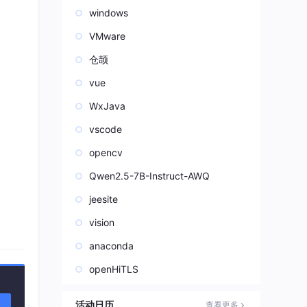
windows
VMware
仓颉
vue
WxJava
vscode
opencv
Qwen2.5-7B-Instruct-AWQ
jeesite
vision
anaconda
openHiTLS
活动日历
查看更多