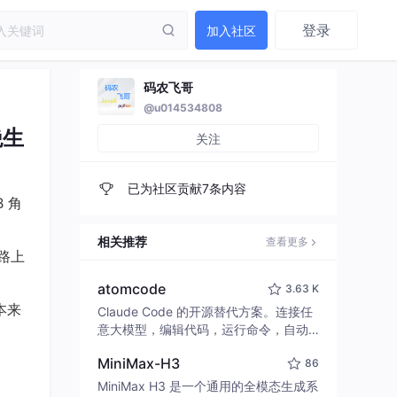
登录
加入社区
码农飞哥
@u014534808
绝生
关注
已为社区贡献7条内容
 角
相关推荐
查看更多
路上
atomcode
3.63 K
本来
Claude Code 的开源替代方案。连接任
意大模型，编辑代码，运行命令，自动
验证 — 全自动执行。用 Rust 构建，极
MiniMax-H3
86
致性能。 ｜ An open-source alternativ
e to Claude Code. Connect any LLM,
MiniMax H3 是一个通用的全模态生成系