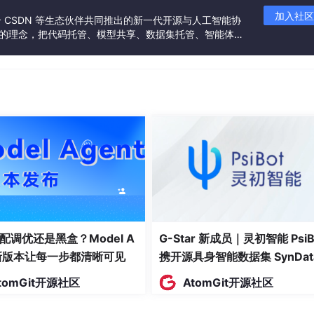
加入社区
联合 CSDN 等生态伙伴共同推出的新一代开源与人工智能协
”的理念，把代码托管、模型共享、数据集托管、智能体开
发者提供从开发、训练到部署的一站式体验。
）
配调优还是黑盒？Model A
G-Star 新成员｜灵初智能 PsiB
t新版本让每一步都清晰可见
携开源具身智能数据集 SynDat
。让前端判断"该不该展示"是最常见的错误——前端代码可以被
入驻 AtomGit
tomGit开源社区
AtomGit开源社区