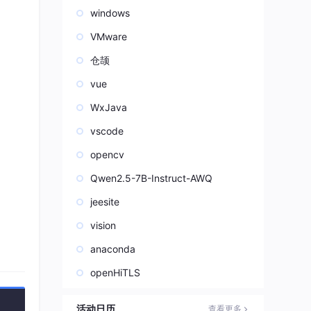
windows
VMware
仓颉
vue
WxJava
vscode
opencv
Qwen2.5-7B-Instruct-AWQ
jeesite
vision
anaconda
openHiTLS
活动日历
查看更多