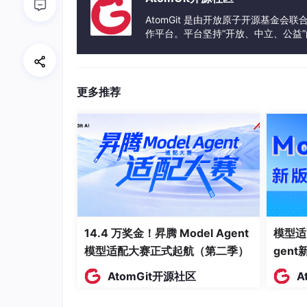
AtomGit 是由开放原子开源基金会
作平台。平台坚持“开放、中立、公益
发体验和算力服务整合在一起，为开
更多推荐
多角色权限隔离：三层防御体系
第一层：接口层数据过滤（后端必做
14.4 万奖金！昇腾 Model Agent
模型适
模型适配大赛正式起航（第二季）
gen
按角色在接口返回前就过滤掉对方不该看的数据
过，而且容易被遗漏。
AtomGit开源社区
A