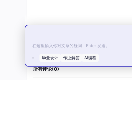
const
 ROLE_ROUTE_WHITELIST = {

  institution: [
'/home'
, 
'/calendar/dep
  school: [
'/home'
, 
'/calendar/school'
,
}

// 路由守卫统一拦截
router.beforeEach((to, 
from
, 
next
) => {

const
 userRole = store.getters.userRol
const
 allowedRoutes = ROLE_ROUTE_WHITE
毕业设计
作业解答
AI编程
if
 (!allowedRoutes.includes(to.path)) 
next
(
'/home'
)

所有评论(0)
  } 
else
 {

next
()

  }

第三层：功能入口按角色控制（UI 层
不只是数据，UI 上的切换按钮、菜单入口也要按