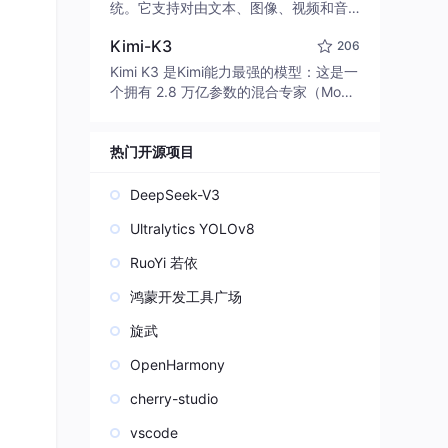
edit code, run commands, and verify
统。它支持对由文本、图像、视频和音
changes — autonomously. Built in Rus
频组成的多模态上下文进行统一理解，
t for speed. Get Started
Kimi-K3
206
并能生成分辨率高达 2K、时长可达 15
秒的带原生立体声音频的视频。得益于
Kimi K3 是Kimi能力最强的模型：这是一
面向任务泛化的系统设计，H3 在预训练
个拥有 2.8 万亿参数的混合专家（Mo
阶段就已具备广泛的多模态上下文理解
E）模型，具备原生视觉理解能力，并支
与生成能力，能够出色地执行复杂的多
持 100 万 token 的上下文窗口。
模态指令。
热门开源项目
DeepSeek-V3
Ultralytics YOLOv8
RuoYi 若依
鸿蒙开发工具广场
旋武
OpenHarmony
cherry-studio
vscode