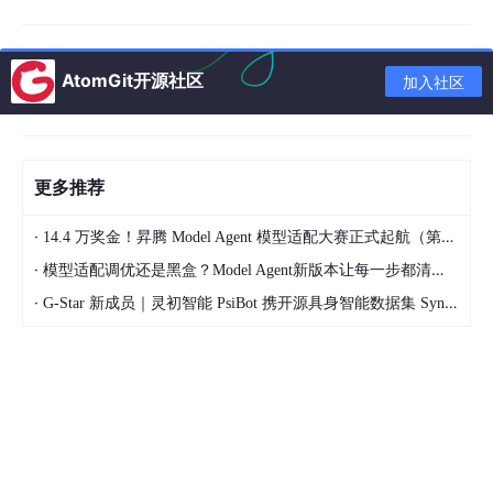
分工很清晰：LLM 做
决策
（决定调什么工具、传什么参数），Age
nt 做
执行
（真正调 API、读文件、跑命令）。
AtomGit开源社区
加入社区
2.2 模型怎么学会输出 JSON
靠训练。SFT 阶段喂了大量这样的数据：
更多推荐
用户: 帮我查一下北京天气助手: {"function": 
"search_wea
·
14.4 万奖金！昇腾 Model Agent 模型适配大赛正式起航（第二季）
·
模型适配调优还是黑盒？Model Agent新版本让每一步都清晰可见
模型见过足够多这样的例子，就学会了：遇到"查天气"的请求，下
·
G-Star 新成员｜灵初智能 PsiBot 携开源具身智能数据集 SynData 入驻 AtomGit
一步应该输出 JSON 格式的工具调用——这和它学会"Thank you
very → much"的机制完全一样。
Function Calling 不是新能力。它就是"预测下一个词"，只不过这
次预测出来的是一段函数调用的 JSON。
2.3 最小的 Agent：一个循环
整个 Agent 的核心，是一条 for 循环：