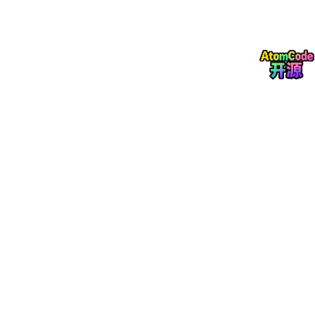
def run_agent(user_message, max_steps=
10
):    
messa
每一次循环，消息历史都在增长——加入了新的工具调用和返回结
果。模型看着这些内容继续推理，越来越接近最终答案。
但消息历史越来越长，上下文窗口是有限的。这就是后面 Memory
系统存在的理由。