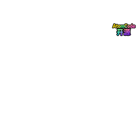
WOF
面向程序文件、OS 二
K
/EXE
进制、资源文件，压缩
、
compact
/EXE:LZX
、Co
压缩
率通常更好
mpactOS
/EXE
支持的四种算法，大致可以这样理解：
算法
倾向
XPRESS4K
最快，压缩率最低
XPRESS8K
折中
XPRESS16K
压缩率和读取开销比较均衡
LZX
压缩率最高，但压缩和读取开销也更高
这类压缩特别适合程序安装目录、SDK、帮助文档、模板、示例工
程、Python/Node/Java 包缓存、大量 XML/JSON/HTML 文本资
源、以及各种不常修改的冷数据。它不适合已经压缩过的文件（视