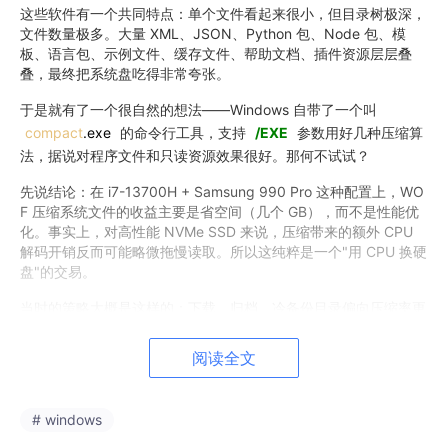
这些软件有一个共同特点：单个文件看起来很小，但目录树极深，
文件数量极多。大量 XML、JSON、Python 包、Node 包、模
板、语言包、示例文件、缓存文件、帮助文档、插件资源层层叠
叠，最终把系统盘吃得非常夸张。
于是就有了一个很自然的想法——Windows 自带了一个叫
compact
.exe
的命令行工具，支持
/EXE
参数用好几种压缩算
法，据说对程序文件和只读资源效果很好。那何不试试？
先说结论：在 i7-13700H + Samsung 990 Pro 这种配置上，WO
F 压缩系统文件的收益主要是省空间（几个 GB），而不是性能优
化。事实上，对高性能 NVMe SSD 来说，压缩带来的额外 CPU
解码开销反而可能略微拖慢读取。所以这纯粹是一个"用 CPU 换硬
盘"的交易。
当时的策略大概是这样的：下载、归档、冷备份目录偏向压缩率更
高的
LZX
；本地大部分程序和资源目录偏向
XPRESS16K
，在
压缩率和读取性能之间取个平衡；尽量都用
阅读全文
/EXE
，这样被修改
过的文件后续会自然退回非压缩状态。
这个策略在数据目录和软件资源目录上确实很有效，C 盘甚至回收
# windows
了数百 GiB 的空间。问题出在边界：
它不应该递归压到