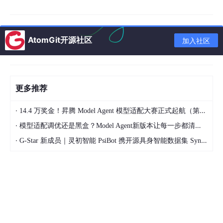
C:
\Windows
。
AtomGit开源社区
加入社区
先搞清楚：Windows 的"新式压缩"到底是什么
很多人一听到"Windows 压缩"，脑子里浮现的是文件属性里那
个"压缩内容以便节省磁盘空间"的勾选项——那是传统 NTFS 压
缩，历史悠久，效果一般。
更多推荐
但
compact
.exe /EXE
和微软的 CompactOS 用的是另一套机
·
14.4 万奖金！昇腾 Model Agent 模型适配大赛正式起航（第二季）
制，它和 WOF（Windows Overlay Filter）紧密关联，专门为"频
繁读取但很少修改"的文件设计。简单做个区分：
·
模型适配调优还是黑盒？Model Agent新版本让每一步都清晰可见
·
G-Star 新成员｜灵初智能 PsiBot 携开源具身智能数据集 SynData 入驻 AtomGit
类型
典型入口
特点
传统
更老、更通用，目录可
文件属性勾选、
NTF
以被标记为"新文件自
S 压
compact /c
动压缩"
缩
compact
/EXE:XPRESS16