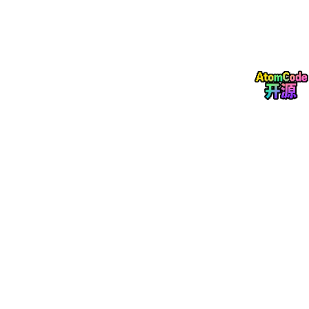
Q2：Agent 和 Workflow 的本质区别是什么？什么时候
该用 Agent，什么时候该用 Workflow？
这道题考的是你对 Agent 适用边界的理解。很多候选人把所有自
动化任务都叫"Agent"，面试官会追问。
核心区别
：
维度
Workflow
Agent
控制流
预定义（DAG/状态机）
动态（LLM 决策）
分支逻
硬编码
运行时推理
辑
工具调
固定顺序
按需选择
用
低（输入变化就可能失
高（能处理未预见的情
适应性
败）
况）