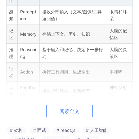
感
Percept
接收外部输入（文本/图像/工具
眼睛和耳
知
ion
返回值）
朵
记
大脑的记
Memory
存储上下文、历史、知识
忆
忆区
推
Reasoni
基于输入和记忆，决定下一步行
大脑的决
理
ng
动
策区
行
Action
执行工具调用、生成输出
手和嘴
动
反
Feedba
神经反射
接收行动结果，更新状态
馈
ck
弧
阅读全文
串联逻辑（数据流）
：
# 架构
# 面试
# react.js
# 人工智能
外部输入    ↓ Perception（解析输入，转为 
Agent
 可理解的