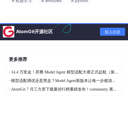
# 机器学习
# windows
# python
面试追问
：
“这五个组件，哪个是 Agent 和普通 LLM 调用的本质区
AtomGit开源社区
加入社区
别？”
是
Feedback 驱动的循环
。普通 LLM 调用是单次的：输入 → 输
出，结束。Agent 是循环的：输出的结果会作为新的输入，驱动下
更多推荐
一轮推理，直到任务完成。这个"循环 + 工具调用"的组合，才是 A
gent 的本质。
·
14.4 万奖金！昇腾 Model Agent 模型适配大赛正式起航（第二季）
·
模型适配调优还是黑盒？Model Agent新版本让每一步都清晰可见
“五大组件里，哪个最容易出问题？”
·
AtomGit 7 月三方库下载量排行榜重磅发布！community 累计破百万断层领跑，Chromium 组件全面霸榜
Reasoning
。感知、记忆、行动都是相对确定的工程问题，但推
理依赖 LLM，而 LLM 是概率性的——它可能推理出错误的行动计
划，可能陷入死循环，可能在工具调用失败后不知道怎么恢复。这
也是为什么 Agent 可靠性是面试的重点考察方向。