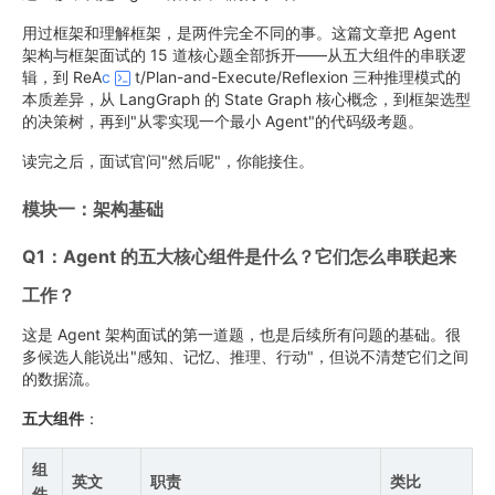
用过框架和理解框架，是两件完全不同的事。这篇文章把 Agent
架构与框架面试的 15 道核心题全部拆开——从五大组件的串联逻
辑，到 ReA
c
t/Plan-and-Execute/Reflexion 三种推理模式的
本质差异，从 LangGraph 的 State Graph 核心概念，到框架选型
的决策树，再到"从零实现一个最小 Agent"的代码级考题。
读完之后，面试官问"然后呢"，你能接住。
模块一：架构基础
Q1：Agent 的五大核心组件是什么？它们怎么串联起来
工作？
这是 Agent 架构面试的第一道题，也是后续所有问题的基础。很
多候选人能说出"感知、记忆、推理、行动"，但说不清楚它们之间
的数据流。
五大组件
：
组
英文
职责
类比
件