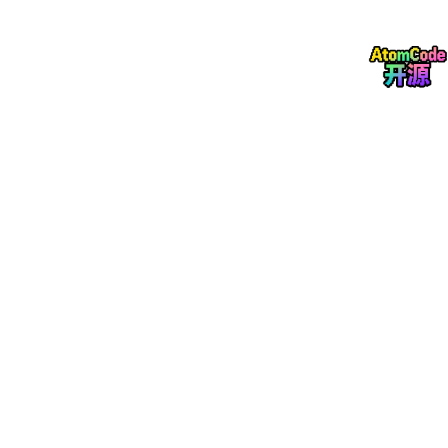
然后找到你各个解压的文件，在下面这个目录下面：
然后将上面那个目录下面的两个文件复制到：复制输入地址%App
data%\Autodesk\Revit\Addins\找到你的Revit文件目录下面，完
成后，重新打开Revit，就能看到Twinmotion2020这个插件了。
选择你需要导出的模型，在插件里面根据自己的需要进行导出就行
了，即可获得完整自带纹理的FBX三维模型，接着就可以导入到Bl
ender中进行后续的操作了。