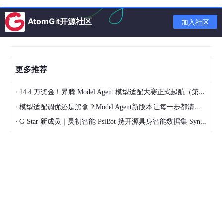
AtomGit开源社区
加入社区
更多推荐
由于我需要的是带纹理图案的FBX三维模型，这显然不能满足
·
14.4 万奖金！昇腾 Model Agent 模型适配大赛正式起航（第二季）
我的目的，于是查了一些资料，下面给出解决方案；
·
模型适配调优还是黑盒？Model Agent新版本让每一步都清晰可见
4.最终解决方法：Twinmotion Direct Link插件
·
G-Star 新成员｜灵初智能 PsiBot 携开源具身智能数据集 SynData 入驻 AtomGit
可以在官网下载这些老版本的插件，找到符合自己对应的版
本：通过7-ZIP解压文件：