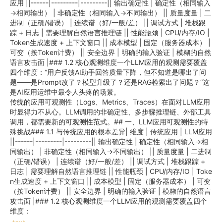
应用 ||------|---------|---------|| 输出确定性 | 确定性（相同输入
→相同输出） | 非确定性（相同输入→不同输出） || 质量度量 | 二
进制（正确/错误） | 连续谱（好/一般/差） || 调试方式 | 堆栈跟
踪 + 日志 | 需要理解自然语言推理链 || 性能瓶颈 | CPU/内存/IO |
Token生成速度 + 上下文窗口 || 成本模型 | 固定（服务器成本） |
可变（按Token计费） || 安全边界 | 明确的输入验证 | 模糊的自然
语言攻击面 |### 1.2 核心观测维度一个LLM应用的观测需要覆盖
四个维度：“用户反馈AI助手回答质量下降，但不知道是哪出了问
题——是Prompt改了？模型升级了？还是RAG检索出了问题？“这
是AI应用运维中最令人头疼的场景。
传统的应用可观测性（Logs、Metrics、Traces）在面对LLM应用
时显得力不从心。LLM调用的非确定性、多步骤推理链、外部工具
调用，都需要新的可观测性范式。## 一、LLM应用可观测性的特
殊挑战### 1.1 与传统应用的根本差异| 维度 | 传统应用 | LLM应用
||------|---------|---------|| 输出确定性 | 确定性（相同输入→相
同输出） | 非确定性（相同输入→不同输出） || 质量度量 | 二进制
（正确/错误） | 连续谱（好/一般/差） || 调试方式 | 堆栈跟踪 +
日志 | 需要理解自然语言推理链 || 性能瓶颈 | CPU/内存/IO | Toke
n生成速度 + 上下文窗口 || 成本模型 | 固定（服务器成本） | 可变
（按Token计费） || 安全边界 | 明确的输入验证 | 模糊的自然语言
攻击面 |### 1.2 核心观测维度一个LLM应用的观测需要覆盖四个
维度：