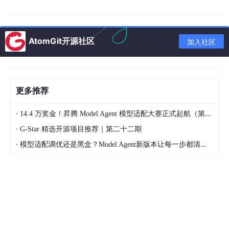
=
0
# 时间信息 start_time: Optional[datetime] =
None
end_ti
me: Optional[datetime] =
None
first_token_time: Optional[da
tetime] =
None
# TTFT # 元数据 tags: Dict[
str
,
str
] =
field
(d
efault_factory=dict) error: Optional[
AtomGit开源社区
str
] =
None
@property d
加入社区
ef
duration_ms
(
self
)
->
float:
if
self
.start_time and
self
.end_ti
me:
return
(
self
.end_time -
self
.start_time).
total_seconds
() *
1000
return
0
@property def
ttft_ms
(
self
)
->
float:
if
self
.st
art_time and
self
.first_token_time:
return
(
self
.first_token_tim
更多推荐
e -
self
.start_time).
total_seconds
() *
1000
return
0
text### 2.2 自动埋点装饰器
·
14.4 万奖金！昇腾 Model Agent 模型适配大赛正式起航（第二季）
pythonimport functoolsimport uuidimport timeclass LLMTrac
er: def __init__(self): self.spans: Dict[str, LLMSpan] = {} self.c
·
G-Star 精选开源项目推荐｜第二十二期
urrent_trace_id: Optional[str] =
None
def trace(self, span_ty
·
模型适配调优还是黑盒？Model Agent新版本让每一步都清晰可见
pe: str, model_name: str =
None
): """装饰器：自动为LLM调用
创建追踪Span""" def decorator(func): @functools.wraps(fun
c) async def
wrapper
(*args, **kwargs): span = LLMSpan( s
pan_id=str(
uuid
.uuid4()), trace_id=self.current_trace_id
or
st
r(
uuid
.uuid4()), parent_span_id=self._current_span_id(), span
_type=span_type, model_name=model_name ) span.start_ti
me = datetime.now() self.spans[span.span_id] = span try: re
sult = await func(*args, **kwargs) # 自动提取Token使用量
if
hasattr(result,
'usage'
): span.input_tokens = result.
usage
.inp