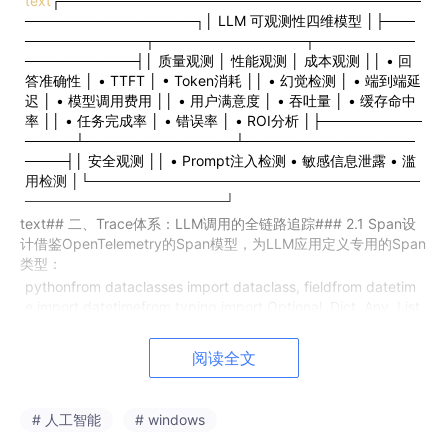
text
┌────────────────────────────────────
─────────────────┐│ LLM 可观测性四维模型 │├───
────────────┬───────────────┬──────────
───────────┤│ 质量观测 │ 性能观测 │ 成本观测 ││ • 回
答准确性 │ • TTFT │ • Token消耗 ││ • 幻觉检测 │ • 端到端延
迟 │ • 模型调用费用 ││ • 用户满意度 │ • 吞吐量 │ • 缓存命中
率 ││ • 任务完成率 │ • 错误率 │ • ROI分析 │├──────────
─────┴───────────────┴─────────────────
────┤│ 安全观测 ││ • Prompt注入检测 • 敏感信息泄露 • 滥
用检测 │└─────────────────────────────────
────────────────────┘
text## 二、Trace体系：LLM调用的全链路追踪### 2.1 Span设
计借鉴OpenTelemetry的Span模型，为LLM应用定义专用的Span
类型：
pythonfrom dataclasses import dataclass, fieldfrom datetim
e import datetimefrom typing import Optional, Dict, Any, List
@dataclassclass LLMSpan:
""
"LLM调用的追踪单元"
""
span_i
d:
str
trace_id:
str
parent_span_id: Optional[
str
] # 调用信息 s
阅读全文
pan_type:
str
#
'llm_call
',
'retrieval
',
'tool_call
',
'agent_step
' mo
del_name: Optional[
str
] =
None
provider: Optional[
str
] =
No
ne
#
'openai
',
'anthropic
',
'self
-hosted' # 输入输出 input_mess
# 人工智能
# windows
ages: List[Dict] =
field
(default_factory=list) output_content:
Optional[
str
] =
None
input_tokens: int =
0
output_tokens: int