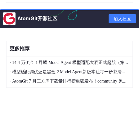
💡
架构师箴言
：四个「不知道」，只要搞定
检索
和
结构化提取
，后两
个自动解决。本课就是给你这两把铲子。
AtomGit开源社区
加入社区
1.2 答辩老师的底牌（你必须知道）
👨‍🏫
文献综述占毕业论文
20%—30% 篇幅
，是答辩老师
最先翻、看得
更多推荐
最细
的部分。
·
14.4 万奖金！昇腾 Model Agent 模型适配大赛正式起航（第二季）
老师不问你读了几篇。老师只问三件事：
·
模型适配调优还是黑盒？Model Agent新版本让每一步都清晰可见
你是按
主题
归纳，还是按时间流水账？
·
AtomGit 7 月三方库下载量排行榜重磅发布！community 累计破百万断层领跑，Chromium 组件全面霸榜
你有没有指出
共识与分歧
？
你有没有找到
研究空白 Gap
？
三个问题答不上来 → 老师秒判：
你没读懂，你只是读了
。
1.3 AI 时代改变了什么
2023 年之后，文献综述这件事被三把钥匙彻底撬开了：