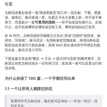
引言
文献综述看起来是一项“阅读密集型”的工作：找文献、下载、逐篇
读、做笔记、最后拼成一章。但真正卡住大多数人的，并不是不够
努力，而是缺少一套
可复用的流程
——你不知道该先做什么、后做
什么，也不知道哪些步骤应该交给工具、哪些必须由自己把关。
在 AI 时代，文献综述的关键能力正在从“多读”迁移到“读得准、抽
得对、写得稳”。换句话说：先用检索把范围收敛，再用结构化提
取把信息变成可计算的表格，再用 RAG 把生成内容牢牢绑定到真
实出处，最后才进入写作。
下面这篇文章会按“概念 → 方法 → 提示词与流程”的顺序展开，目
标是让你把文献综述从一次性体力活，改造成一条可以反复运行的
流水线。
为什么你读了 100 篇，一个字都没写出来
1.1 一个让所有人都踩过的坑
普通同学写文献综述，像在黄河边淘金——铲起一吨沙，找
到半克金。