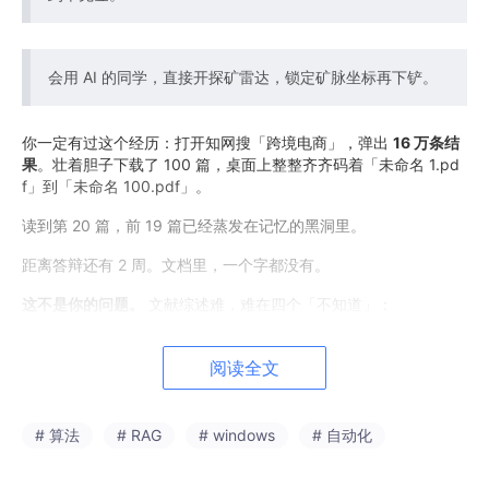
会用 AI 的同学，直接开探矿雷达，锁定矿脉坐标再下铲。
你一定有过这个经历：打开知网搜「跨境电商」，弹出
16 万条结
果
。壮着胆子下载了 100 篇，桌面上整整齐齐码着「未命名 1.pd
f」到「未命名 100.pdf」。
读到第 20 篇，前 19 篇已经蒸发在记忆的黑洞里。
距离答辩还有 2 周。文档里，一个字都没有。
这不是你的问题。
文献综述难，难在四个「不知道」：
📥
检索不知道
：关键词怎么组合？0 条 or 几万条，二选一
📂
管理不知道
：PDF 散落硬盘、浏览器书签、微信收藏夹三地分
阅读全文
居
🧠
理解不知道
：100 篇文献，看不出哪些是共识、哪些是分歧、
哪些是空白
# 算法
# RAG
# windows
# 自动化
✍️
写作不知道
：写出来像读后感，不像学术综述