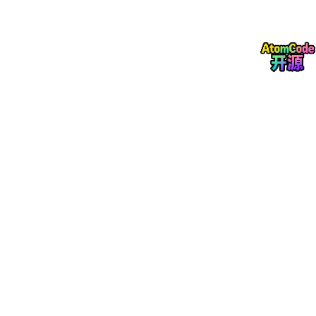
国产
大模型
学术中文质量过关
：
DeepSeek
-V
3、
Qwen
3、GLM-4.6、Kimi K2，写学术中文已
经超过大多数人工写作
RAG 技术普及
：AI 不再靠「印象」编造，每句话都
能追溯到原文 PDF 第几页第几段
国产工具链闭环
：知网 + OpenAlex + Zotero + 天
玑智能体，
不出国门，不花一分
⚡一句话总结：会用 AI 的同学，把 2 周工作量压缩到 2
小时。
不会用的，依然在桌面堆「未命名 1.pdf」。
这门课教你怎么用对，并且不踩坑。
三个概念：搞懂这三个，剩下的都是工程问题
2.1 概念 ① 什么是真正的文献综述