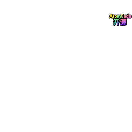
（相对于 1951–1980 基准）
特征：单变量、月度粒度、存在明显上升趋势
NASA GISTEMP
:
Data.GISS: GISS Surface Tempe
rature Analysis (GISTEMP v4)
NOAA GlobalTemp
:
Climate at a Glance | Nation
al Centers for Environmental Information (NCEI)
Berkeley Earth
:
http://berkeleyearth.org/data/
输出结果
文件
内容说明
output/forecast_out
未来12个月的点预测及10个分位数
put.csv
（q10, q20, ..., q99）
output/forecast_out
包含元信息、统计摘要、与2024年
put.json
均值对比的完整报告