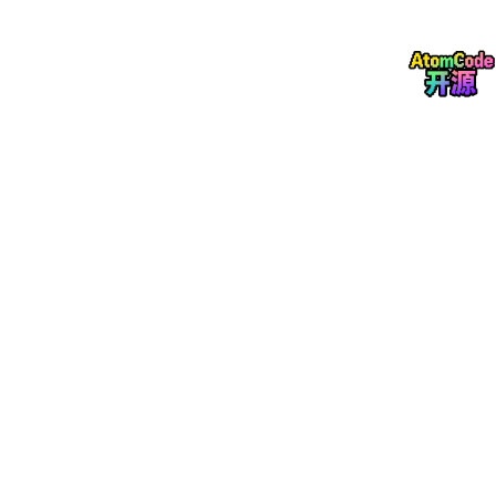
2.不过我听说有一种方法可直接指定数据库，连rag都不用做。ai
了一下，这种方式是把数据库的scheme(就是所有表结构)给大模
型，加上提示词，让模型返回sql，然后我们再用sql精准查询数
据，把查出来的结果再喂给大模型总结就行了。很简单。但是要做
好测试，比如说我们得scheme表述不准确，ai不能很好的理解，
进而给出正确的sql，出现幻觉，乱答的情况。还要做好权限控
制，专门给ai加个数据库账号，限制最多只能查1000条，且只有
读权限。
此外，如果上下文很多的话，还是要做rag检索的，目前大大模型
能支持的上下文也就几十，一百多k。所以，如果表数据很大，还
是要先做一边rag检索再处理的。
AI
应用开发部分
transformer：这是核心算法，当前的大模型基本都是以transform
er为核心的
RAG+embaddin词向量：当前最火的名词就是RAG了，因为作为