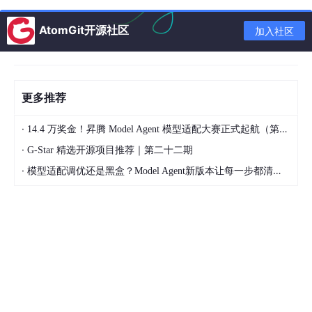
GPU与显卡、显存、cpu
AtomGit开源社区
加入社区
总结下Agent家族的名词
更多推荐
由下而上的介绍下
·
14.4 万奖金！昇腾 Model Agent 模型适配大赛正式起航（第二季）
大模型
硬件瓶颈
·
G-Star 精选开源项目推荐｜第二十二期
主要是两个，一个是GPU，一个是内存带宽。前者负责计算，后者
负责搬运。
·
模型适配调优还是黑盒？Model Agent新版本让每一步都清晰可见
传统java项目怎么转ai项目？
1.建议就是原有的功能不变，在此基础上，给传统数据库表加ai相
关字段，通过embadding大模型把数据转成向量，通过springai的
ve
c
torstore的similar相似度查询方法检索，这个方法可以加入
temperature，topK等模型参数。其实上面这些就是在做rag，检
索出来的结果再加上系统提示词，一并交给大模型输出自然语言形
式的结果。