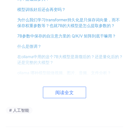
模型训练好后还会再变吗？
为什么我们学习transformer持久化是只保存词向量，而不
保存权重参数等？也就7B的大模型是怎么提取参数的？
7B参数中保存的自注意力里的 Q/K/V 矩阵到底干嘛用？
什么是微调？
在ollama中用的这个7B大模型是蒸馏后的？还是量化后的？
还是完整的大模型？
ollama 哪种模型能做视频、图片、音频、文件分析？
目前的ollama中的大模型，能支持的上下文是多少？支持迭
代对话吗？
阅读全文
企业生产级用什么样的机器，模型，能够实现秒级回复？
推理框架和推理模型啥区别？
# 人工智能
怎么调整ollama上的模型参数