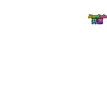
问题的本质
这个问题考察的是
架构设计能力
和
工程实践经验
。如果不进行抽
象，代码会出现什么问题？
反面教材
：
# 没有抽象的代码 - 灾难现场
def
handle_user_query
(
user_input
):

    prompt = 
f"你是一个客服专家，请回答：
{user_input}
"
if
"订单"
in
 user_input:

# 工具调用逻辑硬编码
        result = call_order_api(user_input)

        response = llm.generate(
f"根据以下信息回答：
{
elif
"退款"
in
 user_input:

# 又一个工具调用，又硬编码一遍
        result = call_refund_api(user_input)

        response = llm.generate(
f"处理退款：
{result}
# ... 每新增一个功能，就要改这里