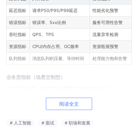
延迟指标
请求P50/P95/P99延迟
性能劣化预警
错误指标
错误率、5xx比例
服务可用性告警
吞吐指标
QPS、TPS
流量异常检测
资源指标
CPU/内存占用、GC频率
资源瓶颈预警
队列指标
消息队列积压量、等待时间
处理能力饱和告警
业务层指标（场景定制型）
在AI应用场景中，业务层指标需要针对AI特性进行设计：
Token消耗速率
：监控API调用成本，防止异常飙升
阅读全文
模型调用成功率
：跟踪模型服务的稳定性
RAG召回命中率
：评估知识库检索的有效性
# 人工智能
# 面试
# 职场和发展
意图识别准确率
：衡量NLU模块的表现