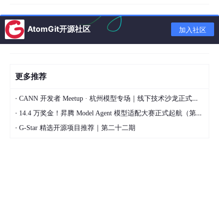
用户满意度指标
：如"不满意"点击率、重复提问率
业务层"成功"的定义
AtomGit开源社区
加入社区
面试官进一步追问了一个关键问题：
如何定义业务层面的"成功"？
一个可操作的定义方式是：
更多推荐
用户明确点击"不满意"反馈
同一问题重复提问三次以上（说明回答未解决问题）
·
CANN 开发者 Meetup · 杭州模型专场｜线下技术沙龙正式开启报名！
·
对话中途异常退出
14.4 万奖金！昇腾 Model Agent 模型适配大赛正式起航（第二季）
·
G-Star 精选开源项目推荐｜第二十二期
会话时长显著低于平均水平
这些业务事件可以打点上报，形成业务成功率的监控指标。
02 Prompt与MCP模块抽象：架构设计的核心逻辑
面试真题
：为什么要把Prompts、MCP等调用模块抽象出来？有什
么作用，解决了什么问题？